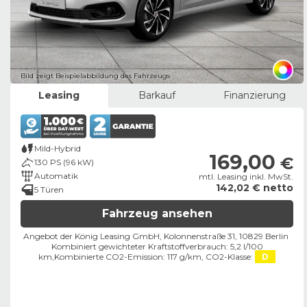
Bild zeigt Beispielabbildung des Fahrzeugs
Leasing
Barkauf
Finanzierung
Mild-Hybrid
169,00
€
130 PS (96 kW)
Automatik
mtl. Leasing inkl. MwSt.
142,02 € netto
5 Türen
Fahrzeug ansehen
Angebot der König Leasing GmbH, Kolonnenstraße 31, 10829 Berlin ​
Kombiniert gewichteter Kraftstoffverbrauch: 5,2 l/100
km,
Kombinierte CO2-Emission: 117 g/km,
CO2-Klasse:
D