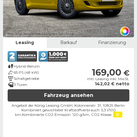
Bild zeigt Beispielabbildung des Fahrzeugs
Leasing
Barkauf
Finanzierung
Hybrid-Benzin
169,00
€
65 PS (48 kW)
Schaltgetriebe
mtl. Leasing inkl. MwSt.
142,02 € netto
3 Türen
Fahrzeug ansehen
Angebot der König Leasing GmbH, Kolonnenstr. 31, 10829 Berlin ​
Kombiniert gewichteter Kraftstoffverbrauch: 5,3 l/100
km,
Kombinierte CO2-Emission: 120 g/km,
CO2-Klasse:
D