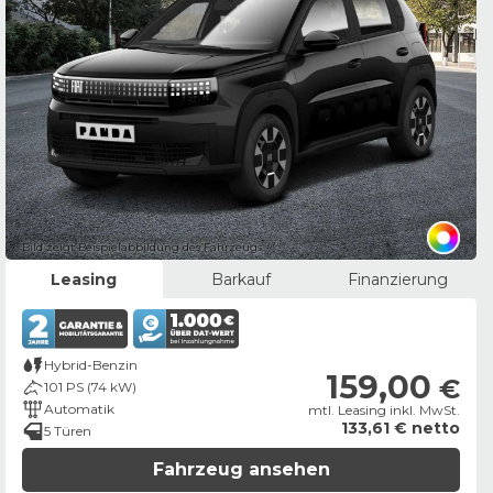
Bild zeigt Beispielabbildung des Fahrzeugs
Leasing
Barkauf
Finanzierung
Hybrid-Benzin
159,00
€
101 PS (74 kW)
Automatik
mtl. Leasing inkl. MwSt.
133,61 € netto
5 Türen
Fahrzeug ansehen