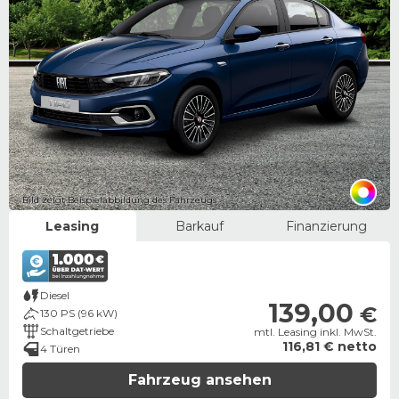
Bild zeigt Beispielabbildung des Fahrzeugs
Leasing
Barkauf
Finanzierung
Diesel
139,00
€
130 PS (96 kW)
Schaltgetriebe
mtl. Leasing inkl. MwSt.
116,81 € netto
4 Türen
Fahrzeug ansehen