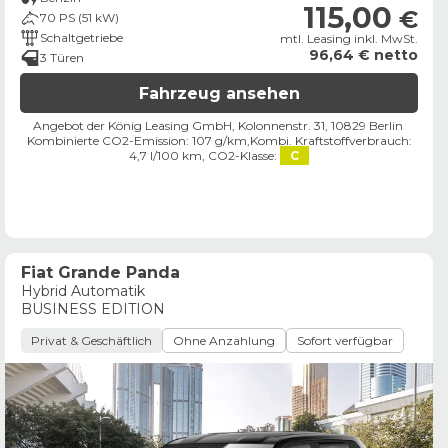
115,00
€
70 PS (51 kW)
Schaltgetriebe
mtl. Leasing inkl. MwSt.
96,64 € netto
3 Türen
Fahrzeug ansehen
Angebot der König Leasing GmbH, Kolonnenstr. 31, 10829 Berlin ​
Kombinierte CO2-Emission: 107 g/km,
Kombi. Kraftstoffverbrauch:
4,7 l/100 km,
CO2-Klasse:
C
Fiat Grande Panda
Hybrid Automatik
BUSINESS EDITION
Privat & Geschäftlich
Ohne Anzahlung
Sofort verfügbar