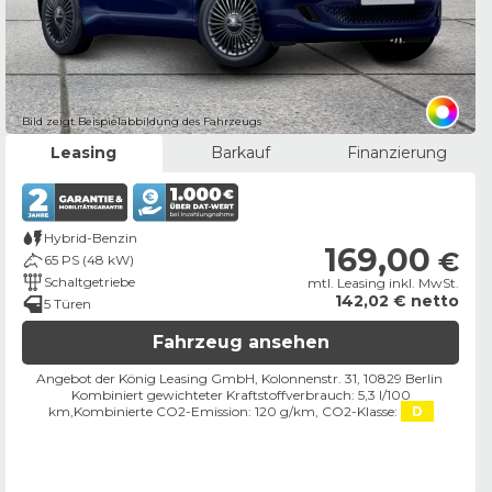
Bild zeigt Beispielabbildung des Fahrzeugs
Leasing
Barkauf
Finanzierung
Hybrid-Benzin
169,00
€
65 PS (48 kW)
Schaltgetriebe
mtl. Leasing inkl. MwSt.
142,02 € netto
5 Türen
Fahrzeug ansehen
Angebot der König Leasing GmbH, Kolonnenstr. 31, 10829 Berlin ​
Kombiniert gewichteter Kraftstoffverbrauch: 5,3 l/100
km,
Kombinierte CO2-Emission: 120 g/km,
CO2-Klasse:
D