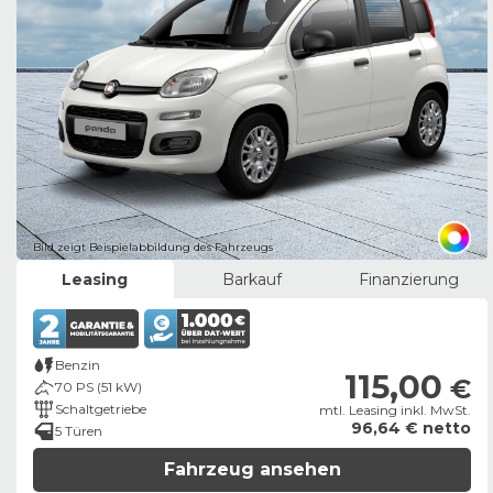
Bild zeigt Beispielabbildung des Fahrzeugs
Leasing
Barkauf
Finanzierung
Benzin
115,00
€
70 PS (51 kW)
Schaltgetriebe
mtl. Leasing inkl. MwSt.
96,64 € netto
5 Türen
Fahrzeug ansehen