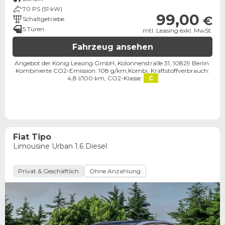
70 PS (51 kW)
99,00
€
Schaltgetriebe
5 Türen
mtl. Leasing exkl. MwSt.
Fahrzeug ansehen
Angebot der König Leasing GmbH, Kolonnenstraße 31, 10829 Berlin ​
Kombinierte CO2-Emission: 108 g/km,
Kombi. Kraftstoffverbrauch:
4,8 l/100 km,
CO2-Klasse:
C
Fiat Tipo
Limousine Urban 1.6 Diesel
Privat & Geschäftlich
Ohne Anzahlung