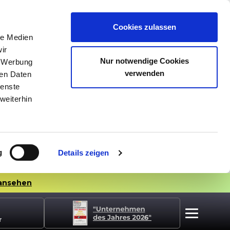
Cookies zulassen
le Medien
ir
Nur notwendige Cookies
, Werbung
verwenden
ren Daten
ienste
weiterhin
g
Details zeigen
ansehen
r