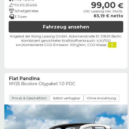
99,00
€
70 PS (51 kW)
Schaltgetriebe
mtl. Leasing inkl. MwSt.
83,19 € netto
3 Türen
Fahrzeug ansehen
Angebot der König Leasing GmbH, Kolonnenstraße 31, 10829 Berlin ​
Kombiniert gewichteter Kraftstoffverbrauch: 4,6 l/100
km,
Kombinierte CO2-Emission: 105 g/km,
CO2-Klasse:
C
Fiat Pandina
MY25 Bicolore Citypaket 1.0 PDC
Privat & Geschäftlich
Sofort verfügbar
Ohne Anzahlung