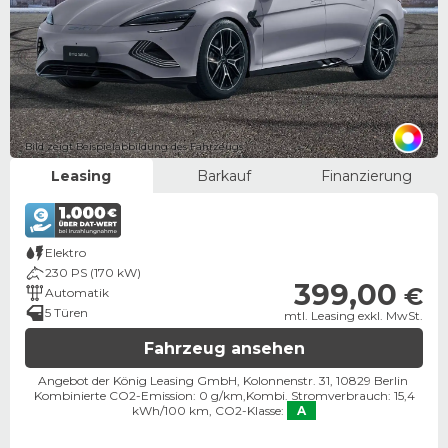
Bild zeigt Beispielabbildung des Fahrzeugs
Leasing
Barkauf
Finanzierung
Elektro
230 PS (170 kW)
399,00
€
Automatik
5 Türen
mtl. Leasing exkl. MwSt.
Fahrzeug ansehen
Angebot der König Leasing GmbH, Kolonnenstr. 31, 10829 Berlin ​
Kombinierte CO2-Emission: 0 g/km,
Kombi. Stromverbrauch: 15,4
kWh/100 km,
CO2-Klasse:
A