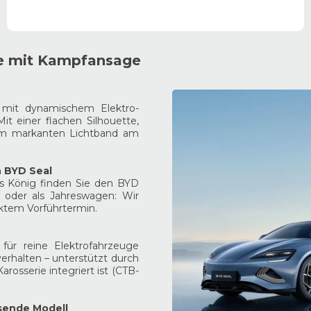
ne mit Kampfansage
 mit dynamischem Elektro-
it einer flachen Silhouette,
nem markanten Lichtband am
n BYD Seal
us König finden Sie den BYD
r oder als Jahreswagen: Wir
ektem Vorführtermin.
 für reine Elektrofahrzeuge
verhalten – unterstützt durch
Karosserie integriert ist (CTB-
ssende Modell