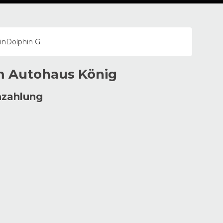
in
Dolphin G
im
Autohaus
König
nzahlung