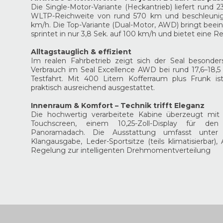
Die Single-Motor-Variante (Heckantrieb) liefert rund 2
WLTP-Reichweite von rund 570 km und beschleunigt
km/h. Die Top-Variante (Dual-Motor, AWD) bringt beei
sprintet in nur 3,8 Sek. auf 100 km/h und bietet eine 
Alltagstauglich & effizient
Im realen Fahrbetrieb zeigt sich der Seal besonders
Verbrauch im Seal Excellence AWD bei rund 17,6–18
Testfahrt. Mit 400 Litern Kofferraum plus Frunk is
praktisch ausreichend ausgestattet.
Innenraum & Komfort – Technik trifft Eleganz
Die hochwertig verarbeitete Kabine überzeugt mit 
Touchscreen, einem 10,25-Zoll-Display für de
Panoramadach. Die Ausstattung umfasst unter
Klangausgabe, Leder-Sportsitze (teils klimatisierbar)
Regelung zur intelligenten Drehmomentverteilung