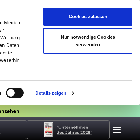
Cookies zulassen
le Medien
ir
Nur notwendige Cookies
, Werbung
verwenden
ren Daten
ienste
weiterhin
g
Details zeigen
ansehen
r