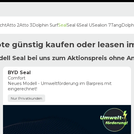
icht
Atto 2
Atto 3
Dolphin Surf
Seal
Seal 6
Seal U
Sealion 7
Tang
Dolph
te günstig kaufen oder leasen 
ell Seal bei uns zum Aktionspreis ohne A
BYD Seal
Comfort
Neues Modell - Umweltförderung im Barpreis mit
eingerechnet!
Nur Privatkunden