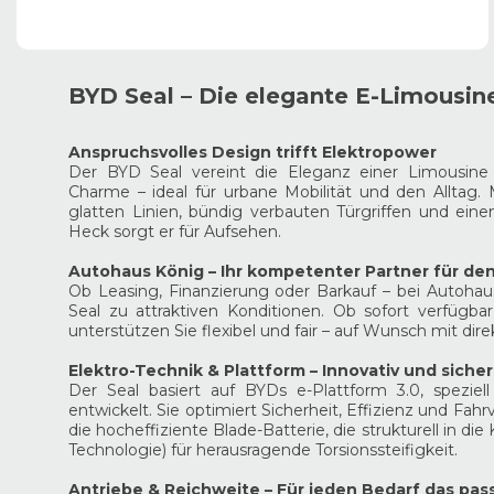
BYD Seal – Die elegante E-Limousi
Anspruchsvolles Design trifft Elektropower
Der BYD Seal vereint die Eleganz einer Limousine
Charme – ideal für urbane Mobilität und den Alltag. M
glatten Linien, bündig verbauten Türgriffen und ei
Heck sorgt er für Aufsehen.
Autohaus König – Ihr kompetenter Partner für de
Ob Leasing, Finanzierung oder Barkauf – bei Autoha
Seal zu attraktiven Konditionen. Ob sofort verfügba
unterstützen Sie flexibel und fair – auf Wunsch mit dir
Elektro-Technik & Plattform – Innovativ und sicher
Der Seal basiert auf BYDs e-Plattform 3.0, speziell
entwickelt. Sie optimiert Sicherheit, Effizienz und Fahr
die hocheffiziente Blade-Batterie, die strukturell in die 
Technologie) für herausragende Torsionssteifigkeit.
Antriebe & Reichweite – Für jeden Bedarf das pa