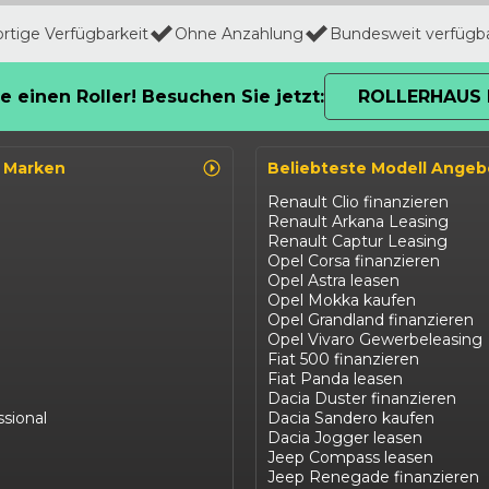
ortige Verfügbarkeit
Ohne Anzahlung
Bundesweit verfügb
e einen Roller! Besuchen Sie jetzt:
ROLLERHAUS 
o Marken
Beliebteste Modell Angeb
Renault Clio finanzieren
Renault Arkana Leasing
Renault Captur Leasing
Opel Corsa finanzieren
Opel Astra leasen
Opel Mokka kaufen
Opel Grandland finanzieren
Opel Vivaro Gewerbeleasing
Fiat 500 finanzieren
Fiat Panda leasen
Dacia Duster finanzieren
ssional
Dacia Sandero kaufen
Dacia Jogger leasen
Jeep Compass leasen
Jeep Renegade finanzieren