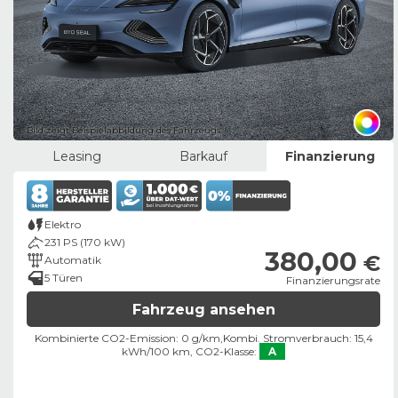
Bild zeigt Beispielabbildung des Fahrzeugs
Leasing
Barkauf
Finanzierung
Elektro
231 PS (170 kW)
380,00
€
Automatik
5 Türen
Finanzierungsrate
Fahrzeug ansehen
Kombinierte CO2-Emission: 0 g/km,
Kombi. Stromverbrauch: 15,4
kWh/100 km,
CO2-Klasse:
A