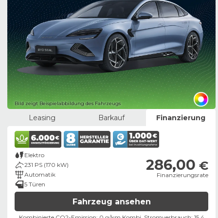
Bild zeigt Beispielabbildung des Fahrzeugs
Leasing
Barkauf
Finanzierung
Elektro
286,00
€
231 PS (170 kW)
Automatik
Finanzierungsrate
5 Türen
Fahrzeug ansehen
Kombinierte CO2-Emission: 0 g/km,
Kombi. Stromverbrauch: 15,4