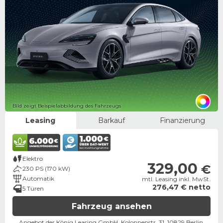
Bild zeigt Beispielabbildung des Fahrzeugs
Leasing
Barkauf
Finanzierung
Elektro
329,00
€
230 PS (170 kW)
Automatik
mtl. Leasing inkl. MwSt.
276,47 € netto
5 Türen
Fahrzeug ansehen
Angebot der König Leasing GmbH, Kolonnenstr. 31, 10829 Berlin ​