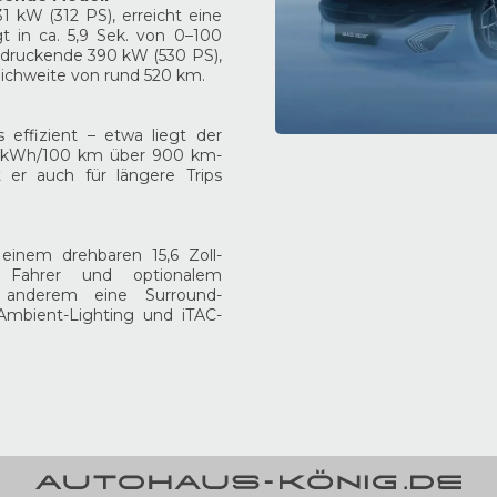
31 kW (312 PS), erreicht eine
 in ca. 5,9 Sek. von 0–100
ndruckende 390 kW (530 PS),
Reichweite von rund 520 km.
 effizient – etwa liegt der
,5 kWh/100 km über 900 km-
t er auch für längere Trips
einem drehbaren 15,6 Zoll-
n Fahrer und optionalem
 anderem eine Surround-
, Ambient-Lighting und iTAC-