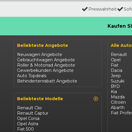
Preiswahrheit
Sof
Kaufen Si
Beliebteste Angebote
Alle Aut
Neuwagen Angebote
Renault
Gebrauchtwagen Angebote
Opel
Roller & Motorrad Angebote
Fiat
Gewerbekunden Angebote
Dacia
Auto Topdeals
Jeep
Behindertenrabatt Angebote
Suzuki
BYD
Kia
Mazda
Beliebteste Modelle
Citroën
Abarth
Renault Clio
Fiat Profe
Renault Captur
Opel Corsa
Opel Astra
Fiat 500