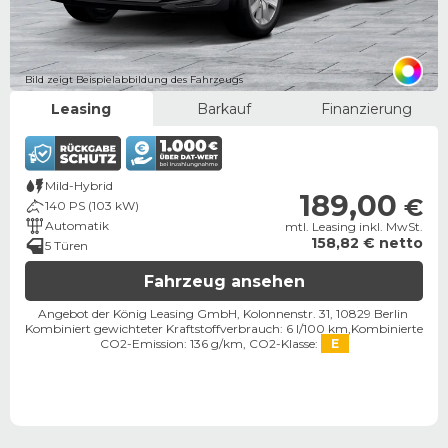
Bild zeigt Beispielabbildung des Fahrzeugs
Leasing
Barkauf
Finanzierung
Mild-Hybrid
189,00
€
140 PS (103 kW)
Automatik
mtl. Leasing inkl. MwSt.
158,82 € netto
5 Türen
Fahrzeug ansehen
Angebot der König Leasing GmbH, Kolonnenstr. 31, 10829 Berlin ​
Kombiniert gewichteter Kraftstoffverbrauch: 6 l/100 km,
Kombinierte
CO2-Emission: 136 g/km,
CO2-Klasse:
E