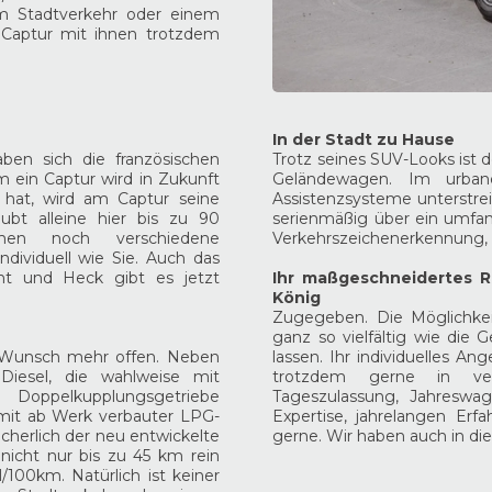
im Stadtverkehr oder einem
 Captur mit ihnen trotzdem
In der Stadt zu Hause
ben sich die französischen
Trotz seines SUV-Looks ist d
um ein Captur wird in Zukunft
Geländewagen. Im urban
hat, wird am Captur seine
Assistenzsysteme unterstrei
ubt alleine hier bis zu 90
serienmäßig über ein umfang
mmen noch verschiedene
Verkehrszeichenerkennung, 
dividuell wie Sie. Auch das
nt und Heck gibt es jetzt
Ihr maßgeschneidertes 
König
Zugegeben. Die Möglichke
ganz so vielfältig wie die G
n Wunsch mehr offen. Neben
lassen. Ihr individuelles An
Diesel, die wahlweise mit
trotzdem gerne in ver
Doppelkupplungsgetriebe
Tageszulassung, Jahreswag
e mit ab Werk verbauter LPG-
Expertise, jahrelangen Erf
icherlich der neu entwickelte
gerne. Wir haben auch in die
nicht nur bis zu 45 km rein
l/100km. Natürlich ist keiner