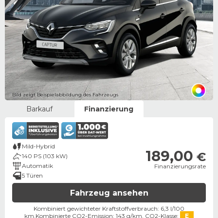
Bild zeigt Beispielabbildung des Fahrzeugs
Barkauf
Finanzierung
Mild-Hybrid
189,00
€
140 PS (103 kW)
Automatik
Finanzierungsrate
5 Türen
Fahrzeug ansehen
Kombiniert gewichteter Kraftstoffverbrauch: 6,3 l/100
km,
Kombinierte CO2-Emission: 143 g/km,
CO2-Klasse:
E