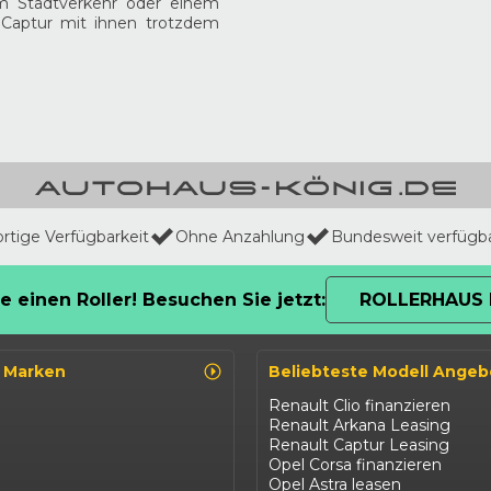
im Stadtverkehr oder einem
 Captur mit ihnen trotzdem
ortige Verfügbarkeit
Ohne Anzahlung
Bundesweit verfügb
e einen Roller! Besuchen Sie jetzt:
ROLLERHAUS 
o Marken
Beliebteste Modell Angeb
Renault Clio finanzieren
Renault Arkana Leasing
Renault Captur Leasing
Opel Corsa finanzieren
Opel Astra leasen