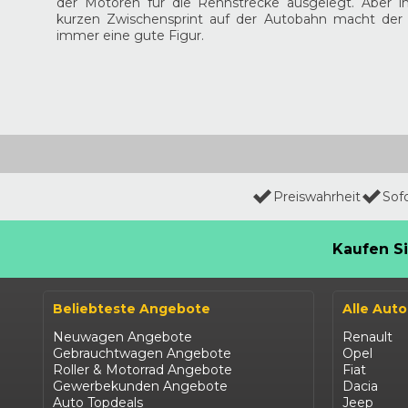
der Motoren für die Rennstrecke ausgelegt. Aber 
kurzen Zwischensprint auf der Autobahn macht der
immer eine gute Figur.
Preiswahrheit
Sof
Kaufen Si
Beliebteste Angebote
Alle Aut
Neuwagen Angebote
Renault
Gebrauchtwagen Angebote
Opel
Roller & Motorrad Angebote
Fiat
Gewerbekunden Angebote
Dacia
Auto Topdeals
Jeep