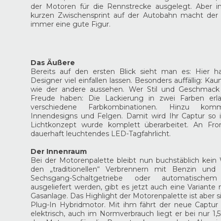
der Motoren für die Rennstrecke ausgelegt. Aber 
kurzen Zwischensprint auf der Autobahn macht der
immer eine gute Figur.
Das Äußere
Bereits auf den ersten Blick sieht man es: Hier ha
Designer viel einfallen lassen. Besonders auffällig: Ka
wie der andere aussehen. Wer Stil und Geschmack 
Freude haben: Die Lackierung in zwei Farben erla
verschiedene Farbkombinationen. Hinzu ko
Innendesigns und Felgen. Damit wird Ihr Captur so in
Lichtkonzept wurde komplett überarbeitet. An Fro
dauerhaft leuchtendes LED-Tagfahrlicht.
Der Innenraum
Bei der Motorenpalette bleibt nun buchstäblich kei
den „traditionellen“ Verbrennern mit Benzin und 
Sechsgang-Schaltgetriebe oder automatischem 
ausgeliefert werden, gibt es jetzt auch eine Variant
Gasanlage. Das Highlight der Motorenpalette ist aber s
Plug-In Hybridmotor. Mit ihm fährt der neue Captur 
elektrisch, auch im Normverbrauch liegt er bei nur 1,5