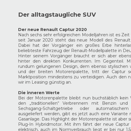
Der alltagstaugliche SUV
Der neue Renault Captur 2020
Nach sechs sehr erfolgreichen Modelljahren ist es Zeit
seit Januar 2020 steht das neue Modell des Renault 
Dabei hat der Vorgänger ein großes Erbe hinterla
beliebteste Fahrzeug der Renault-Modellpalette in Deu
Hinter seinem Vorgänger braucht er sich aber eben
hinter den direkten Konkurrenten. Im Gegenteil. M
rundum gelungenen Design, dem ebenso stylischen 
und der breiten Motorenpalette, tritt der Captur 
Marktposition mindestens zu verteidigen. Auch den 
wir im Leasing günstig an.
Die inneren Werte
Bei der Motorenpalette bleibt nun buchstäblich kei
den „traditionellen“ Verbrennern mit Benzin und 
Sechsgang-Schaltgetriebe oder automatischem 
ausgeliefert werden, gibt es jetzt auch eine Variant
Gasanlage. Das Highlight der Motorenpalette ist aber s
Plug-In Hybridmotor. Mit ihm fährt der neue Captur 
elektrisch, auch im Normverbrauch liegt er bei nur 1,5