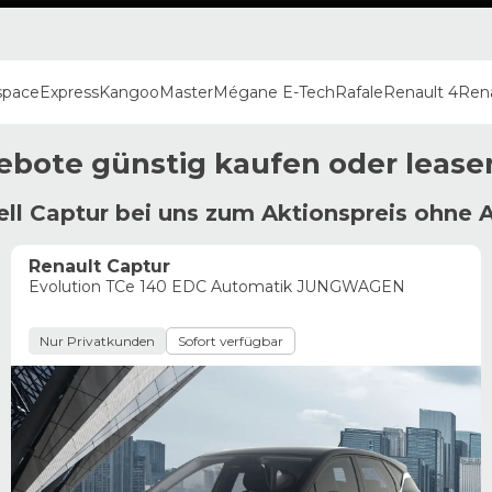
space
Express
Kangoo
Master
Mégane E-Tech
Rafale
Renault 4
Rena
bote günstig kaufen oder lease
ll Captur bei uns zum Aktionspreis ohne 
Renault Captur
Evolution TCe 140 EDC Automatik JUNGWAGEN
Nur Privatkunden
Sofort verfügbar