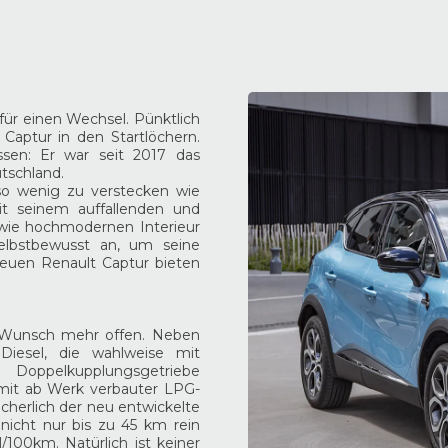
 für einen Wechsel. Pünktlich
Captur in den Startlöchern.
ssen: Er war seit 2017 das
tschland.
so wenig zu verstecken wie
it seinem auffallenden und
wie hochmodernen Interieur
selbstbewusst an, um seine
neuen Renault Captur bieten
n Wunsch mehr offen. Neben
Diesel, die wahlweise mit
Doppelkupplungsgetriebe
e mit ab Werk verbauter LPG-
icherlich der neu entwickelte
nicht nur bis zu 45 km rein
l/100km. Natürlich ist keiner