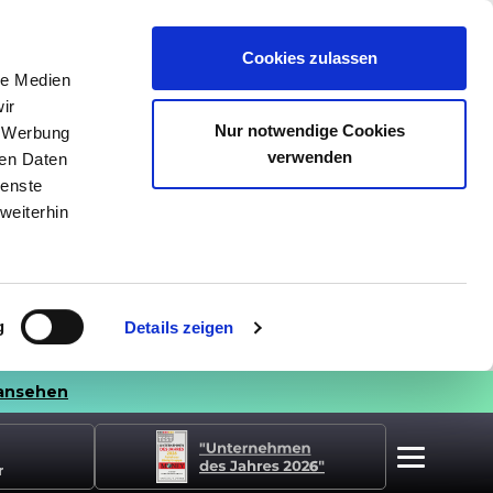
Cookies zulassen
le Medien
ir
Nur notwendige Cookies
, Werbung
verwenden
ren Daten
ienste
weiterhin
g
Details zeigen
ansehen
r