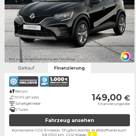
Bild zeigt Beispielabbildung des Fahrzeugs
Barkauf
Finanzierung
Benzin
149,00
€
91 PS (67 kW)
Schaltgetriebe
Finanzierungsrate
5 Türen
Fahrzeug ansehen
Kombinierte CO2-Emission: 131 g/km,
Kombi. Kraftstoffverbrauch:
5,8 l/100 km,
CO2-Klasse:
D