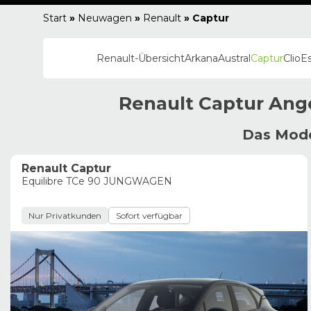
Start
»
Neuwagen
»
Renault
»
Captur
Renault
-Übersicht
Arkana
Austral
Captur
Clio
E
Renault
Captur
Ange
Das Mode
Renault Captur
Equilibre TCe 90 JUNGWAGEN
Nur Privatkunden
Sofort verfügbar