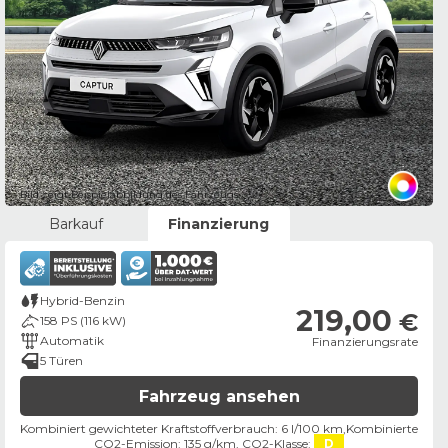
Bild zeigt Beispielabbildung des Fahrzeugs
Barkauf
Finanzierung
Hybrid-Benzin
219,00
€
158 PS (116 kW)
Automatik
Finanzierungsrate
5 Türen
Fahrzeug ansehen
Kombiniert gewichteter Kraftstoffverbrauch: 6 l/100 km,
Kombinierte
CO2-Emission: 135 g/km,
CO2-Klasse:
D