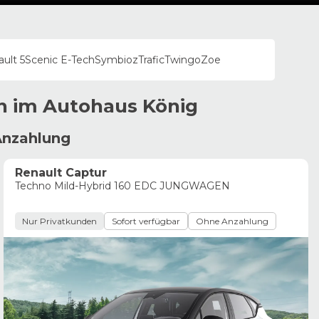
ult 5
Scenic E-Tech
Symbioz
Trafic
Twingo
Zoe
n im
Autohaus
König
Anzahlung
Renault Captur
Techno Mild-Hybrid 160 EDC JUNGWAGEN
Nur Privatkunden
Sofort verfügbar
Ohne Anzahlung