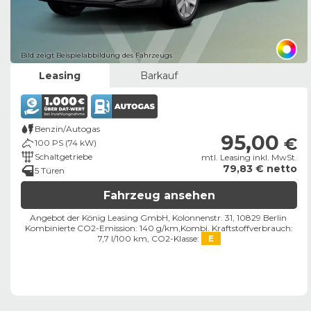
Bild zeigt Beispielabbildung des Fahrzeugs
Leasing
Barkauf
Benzin/Autogas
95,00
€
100 PS (74 kW)
Schaltgetriebe
mtl. Leasing inkl. MwSt.
79,83 € netto
5 Türen
Fahrzeug ansehen
Angebot der König Leasing GmbH, Kolonnenstr. 31, 10829 Berlin ​
Kombinierte CO2-Emission: 140 g/km,
Kombi. Kraftstoffverbrauch:
7,7 l/100 km,
CO2-Klasse:
E