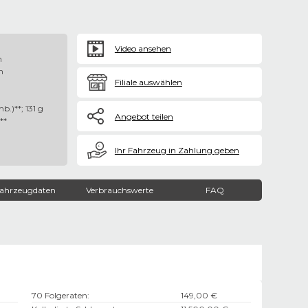
Video ansehen
n
n
Filiale auswählen
b.)**; 131 g
Angebot teilen
**
€
Ihr Fahrzeug in Zahlung geben
ahrzeugdaten
Verbrauchswerte
FAQ
70 Folgeraten
:
149,00 €