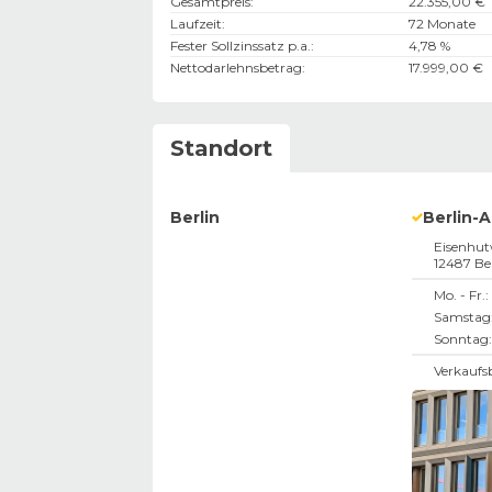
Gesamtpreis
:
22.355,00 €
Laufzeit
:
72 Monate
Fester Sollzinssatz p.a.
:
4,78 %
Nettodarlehnsbetrag
:
17.999,00 €
Standort
Berlin
Berlin-
Eisenhut
12487
Be
Mo. - Fr.:
Samstag
Sonntag:
Verkaufs