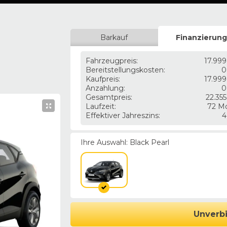
Barkauf
Finanzierun
Fahrzeugpreis
:
17.999
Bereitstellungskosten
:
0
Kaufpreis
:
17.999
Anzahlung
:
0
Gesamtpreis
:
22.35
Laufzeit
:
72 M
Effektiver Jahreszins
:
4
Ihre Auswahl:
Black Pearl
Unverbi