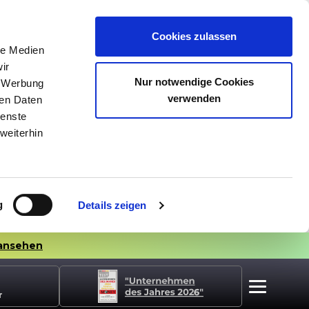
Cookies zulassen
le Medien
ir
Nur notwendige Cookies
, Werbung
verwenden
ren Daten
ienste
weiterhin
g
Details zeigen
ansehen
r