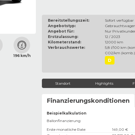
Bereitstellungszeit:
Sofort verfügbar
Angebotstyp:
Gebrauchtwage
Angebot für:
Nur Privatkunde
Erstzulassung:
12 / 2023
Kilometerstand:
12000 km
Verbrauchswerte:
5,8 l/100 km (kom
CO2/km (komb.)
196 km/h
D
Standort
Highlights
F
Finanzierungskonditionen
Beispielkalkulation
Ballonfinanzierung:
Erste monatliche Rate
:
149,00 €