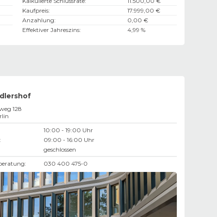
Kalkulierte Schlussrate
:
11.500,00 €
Kaufpreis
:
17.999,00 €
Anzahlung
:
0,00 €
Effektiver Jahreszins
:
4,99 %
Adlershof
weg 128
rlin
10:00 - 19:00 Uhr
:
09:00 - 16:00 Uhr
geschlossen
beratung:
030 400 475-0