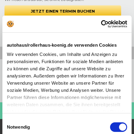
JETZT EINEN TERMIN BUCHEN
autohaus/rollerhaus-koenig.de verwenden Cookies
Wir verwenden Cookies, um Inhalte und Anzeigen zu
personalisieren, Funktionen für soziale Medien anbieten
Preiswahrheit
zu können und die Zugriffe auf unsere Website zu
Sofortige Verfügbarkeit
analysieren. Außerdem geben wir Informationen zu Ihrer
Ohne Anzahlung
Verwendung unserer Website an unsere Partner für
Bundesweit verfügbar
soziale Medien, Werbung und Analysen weiter. Unsere
Aktionswochenenden
Partner führen diese Informationen möglicherweise mit
weiteren Daten zusammen, die Sie ihnen bereitgestellt
Kaufen Sie einen Roller!
ROLLERHAUS KÖNIG
haben oder die sie im Rahmen Ihrer Nutzung der Dienste
Besuchen Sie jetzt:
gesammelt haben. Sie geben Einwilligung zu unseren
Einwilligungsauswahl
Cookies, wenn Sie unsere Webseite weiterhin nutzen.
Notwendig
Beliebteste Angebote