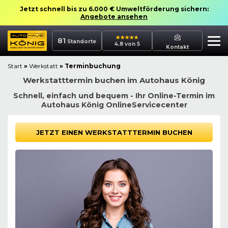
Jetzt schnell bis zu 6.000 € Umweltförderung sichern:
Angebote ansehen
81
Standorte
4.8 von 5
Kontakt
Start
»
Werkstatt
»
Terminbuchung
Werkstatttermin buchen im Autohaus König
Schnell, einfach und bequem - Ihr Online-Termin im
Autohaus König OnlineServicecenter
JETZT EINEN WERKSTATTTERMIN BUCHEN