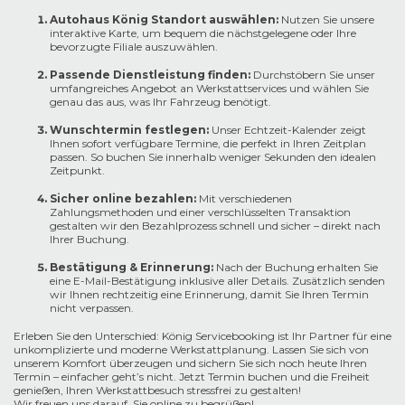
Autohaus König Standort auswählen:
Nutzen Sie unsere
interaktive Karte, um bequem die nächstgelegene oder Ihre
bevorzugte Filiale auszuwählen.
Passende Dienstleistung finden:
Durchstöbern Sie unser
umfangreiches Angebot an Werkstattservices und wählen Sie
genau das aus, was Ihr Fahrzeug benötigt.
Wunschtermin festlegen:
Unser Echtzeit-Kalender zeigt
Ihnen sofort verfügbare Termine, die perfekt in Ihren Zeitplan
passen. So buchen Sie innerhalb weniger Sekunden den idealen
Zeitpunkt.
Sicher online bezahlen:
Mit verschiedenen
Zahlungsmethoden und einer verschlüsselten Transaktion
gestalten wir den Bezahlprozess schnell und sicher – direkt nach
Ihrer Buchung.
Bestätigung & Erinnerung:
Nach der Buchung erhalten Sie
eine E-Mail-Bestätigung inklusive aller Details. Zusätzlich senden
wir Ihnen rechtzeitig eine Erinnerung, damit Sie Ihren Termin
nicht verpassen.
Erleben Sie den Unterschied: König Servicebooking ist Ihr Partner für eine
unkomplizierte und moderne Werkstattplanung. Lassen Sie sich von
unserem Komfort überzeugen und sichern Sie sich noch heute Ihren
Termin – einfacher geht’s nicht. Jetzt Termin buchen und die Freiheit
genießen, Ihren Werkstattbesuch stressfrei zu gestalten!
Wir freuen uns darauf, Sie online zu begrüßen!