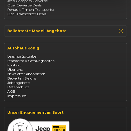
Jeep Compass Gewerbe
Kia
Opel Gewerbe Deals
Mazda
Renault Firmen Transporter
Citroën
Opel Transporter Deals
Abarth
Fiat Professional
Beliebteste Modell Angebote
Renault Clio finanzieren
Renault Arkana Leasing
Autohaus König
Renault Captur Leasing
Opel Corsa finanzieren
Leasingrückgabe
Opel Astra leasen
Standorte & Öffnungszeiten
Opel Mokka kaufen
Kontakt
Opel Grandland finanzieren
Über uns
Opel Vivaro Gewerbeleasing
Newsletter abonnieren
Fiat 500 finanzieren
Bewerten Sie uns
Fiat Panda leasen
Jobangebote
Dacia Duster finanzieren
Datenschutz
Dacia Sandero kaufen
AGB
Dacia Jogger leasen
Impressum
Jeep Compass leasen
Jeep Renegade finanzieren
Suzuki Vitara kaufen
Suzuki Swift finanzieren
Unser Engagement im Sport
BYD Dolphin finanzieren
Kia Ceed finanzieren
Kia Sportage leasen
Mazda CX-30 finanzieren