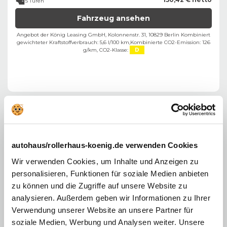
5 Türen
Fahrzeug ansehen
Angebot der König Leasing GmbH, Kolonnenstr. 31, 10829 Berlin ​
Kombiniert
gewichteter Kraftstoffverbrauch: 5,6 l/100 km,
Kombinierte CO2-Emission: 126
g/km,
CO2-Klasse:
D
Citroën C5 Aircross
Max BlueHDi 130
autohaus/rollerhaus-koenig.de verwenden Cookies
Nur Privatkunden
Ohne Anzahlung
Wir verwenden Cookies, um Inhalte und Anzeigen zu
personalisieren, Funktionen für soziale Medien anbieten
zu können und die Zugriffe auf unsere Website zu
analysieren. Außerdem geben wir Informationen zu Ihrer
Verwendung unserer Website an unsere Partner für
soziale Medien, Werbung und Analysen weiter. Unsere