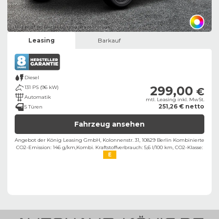
Bild zeigt Beispielabbildung des Fahrzeugs
Leasing
Barkauf
Diesel
299,00
131 PS (96 kW)
€
Automatik
mtl. Leasing inkl. MwSt.
251,26 € netto
5 Türen
Fahrzeug ansehen
Angebot der König Leasing GmbH, Kolonnenstr. 31, 10829 Berlin ​
Kombinierte
CO2-Emission: 146 g/km,
Kombi. Kraftstoffverbrauch: 5,6 l/100 km,
CO2-Klasse:
E