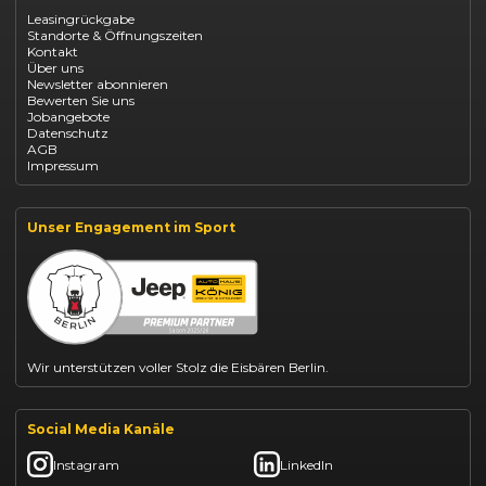
Opel Corsa finanzieren
Leasingrückgabe
Opel Astra leasen
Standorte & Öffnungszeiten
Opel Mokka kaufen
Kontakt
Opel Grandland finanzieren
Über uns
Opel Vivaro Gewerbeleasing
Newsletter abonnieren
Fiat 500 finanzieren
Bewerten Sie uns
Fiat Panda leasen
Jobangebote
Dacia Duster finanzieren
Datenschutz
Dacia Sandero kaufen
AGB
Dacia Jogger leasen
Impressum
Jeep Compass leasen
Jeep Renegade finanzieren
Suzuki Vitara kaufen
Suzuki Swift finanzieren
Unser Engagement im Sport
BYD Dolphin finanzieren
Kia Ceed finanzieren
Kia Sportage leasen
Mazda CX-30 finanzieren
Citroën C3 leasen
Wir unterstützen voller Stolz die Eisbären Berlin.
Social Media Kanäle
Instagram
LinkedIn