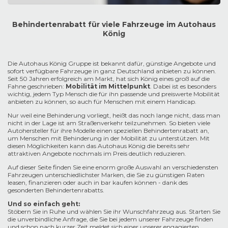
Behindertenrabatt für viele Fahrzeuge im Autohaus
König
Die Autohaus König Gruppe ist bekannt dafür, günstige Angebote und
sofort verfügbare Fahrzeuge in ganz Deutschland anbieten zu können.
Seit 50 Jahren erfolgreich am Markt, hat sich König eines groß auf die
Fahne geschrieben:
Mobilität im Mittelpunkt
. Dabei ist es besonders
wichtig, jedem Typ Mensch die für ihn passende und preiswerte Mobilität
anbieten zu können, so auch für Menschen mit einem Handicap.
Nur weil eine Behinderung vorliegt, heißt das noch lange nicht, dass man
nicht in der Lage ist am Straßenverkehr teilzunehmen. So bieten viele
Autohersteller für ihre Modelle einen speziellen Behindertenrabatt an,
um Menschen mit Behinderung in der Mobilität zu unterstützen. Mit
diesen Möglichkeiten kann das Autohaus König die bereits sehr
attraktiven Angebote nochmals im Preis deutlich reduzieren.
Auf dieser Seite finden Sie eine enorm große Auswahl an verschiedensten
Fahrzeugen unterschiedlichster Marken, die Sie zu günstigen Raten
leasen, finanzieren oder auch in bar kaufen können - dank des
gesonderten Behindertenrabatts.
Und so einfach geht:
Stöbern Sie in Ruhe und wählen Sie ihr Wunschfahrzeug aus. Starten Sie
die unverbindliche Anfrage, die Sie bei jedem unserer Fahrzeuge finden
und schon nach kurzer Zeit meldet sich einer unserer engagierten