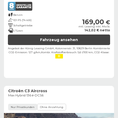
Benzin
169,00
101 PS (74 kW)
€
Schaltgetriebe
mtl. Leasing inkl. MwSt.
142,02 € netto
5 Türen
Fahrzeug ansehen
Angebot der König Leasing GmbH, Kolonnenstr. 31, 10829 Berlin ​
Kombinierte
CO2-Emission: 127 g/km,
Kombi. Kraftstoffverbrauch: 5,6 l/100 km,
CO2-Klasse:
D
Citroën C3 Aircross
Max Hybrid 136 ë-DCS6
Nur Privatkunden
Ohne Anzahlung