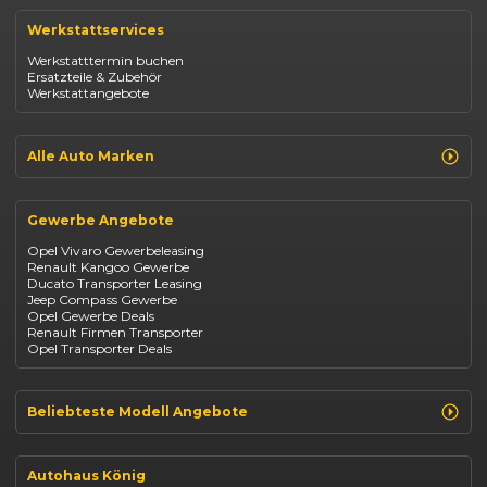
Renault Captur
Werkstattservices
Opel Corsa
Opel Astra
Werkstatttermin buchen
Fiat 500
Ersatzteile & Zubehör
Dacia Duster
Werkstattangebote
Dacia Sandero
Jeep Compass
Jeep Avenger
Jeep Renegade
Alle Auto Marken
Suzuki Vitara
Suzuki Swift
Renault
Kia Ceed
Opel
BYD Seal
Gewerbe Angebote
Fiat
Mazda CX-30
Dacia
Citroen C4
Opel Vivaro Gewerbeleasing
Jeep
Renault Kangoo Gewerbe
Suzuki
Ducato Transporter Leasing
BYD
Jeep Compass Gewerbe
Kia
Opel Gewerbe Deals
Mazda
Renault Firmen Transporter
Citroën
Opel Transporter Deals
Abarth
Fiat Professional
Beliebteste Modell Angebote
Renault Clio finanzieren
Renault Arkana Leasing
Autohaus König
Renault Captur Leasing