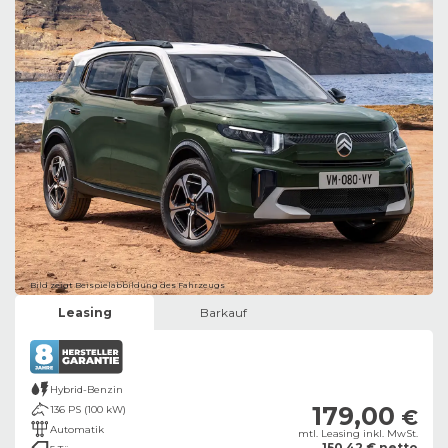
Bild zeigt Beispielabbildung des Fahrzeugs
Leasing
Barkauf
Hybrid-Benzin
179,00
136 PS (100 kW)
€
Automatik
mtl. Leasing inkl. MwSt.
150,42 € netto