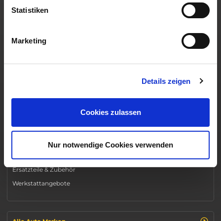
Neuwagen Angebote
Statistiken
Gebrauchtwagen Angebote
Roller & Motorrad Angebote
Marketing
Gewerbekunden Angebote
Auto Topdeals
Behindertenrabatt Angebote
Details zeigen
Beliebteste Modelle
Cookies zulassen
Werkstattservices
Nur notwendige Cookies verwenden
Werkstatttermin buchen
Ersatzteile & Zubehör
Werkstattangebote