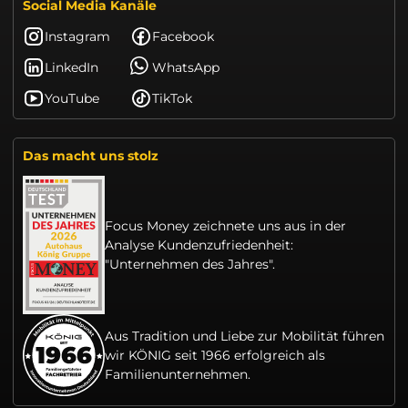
Social Media Kanäle
Instagram
Facebook
LinkedIn
WhatsApp
YouTube
TikTok
Das macht uns stolz
Focus Money zeichnete uns aus in der
Analyse Kundenzufriedenheit:
"Unternehmen des Jahres".
Aus Tradition und Liebe zur Mobilität führen
wir KÖNIG seit 1966 erfolgreich als
Familienunternehmen.