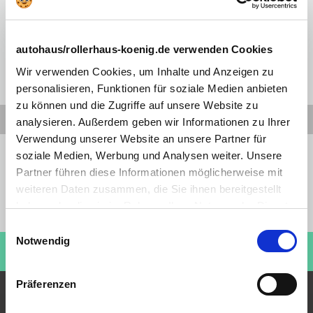
Auch wenn der Kunde als Kaufmann im Sinne des HGB handelt
(unabhängig davon, ob er dies bei Abschluss des
Vermittlungsvertrags offen legt oder nicht), gilt der Gerichtsstand
autohaus/rollerhaus-koenig.de verwenden Cookies
Berlin für Auseinandersetzungen aus der Rechtsbeziehung zu AH
König als vereinbart.
Wir verwenden Cookies, um Inhalte und Anzeigen zu
personalisieren, Funktionen für soziale Medien anbieten
zu können und die Zugriffe auf unsere Website zu
analysieren. Außerdem geben wir Informationen zu Ihrer
Verwendung unserer Website an unsere Partner für
Preiswahrheit
soziale Medien, Werbung und Analysen weiter. Unsere
Sofortige Verfügbarkeit
Partner führen diese Informationen möglicherweise mit
Ohne Anzahlung
weiteren Daten zusammen, die Sie ihnen bereitgestellt
Bundesweit verfügbar
haben oder die sie im Rahmen Ihrer Nutzung der Dienste
Aktionswochenenden
gesammelt haben. Sie geben Einwilligung zu unseren
Einwilligungsauswahl
Cookies, wenn Sie unsere Webseite weiterhin nutzen.
Notwendig
Kaufen Sie einen Roller!
ROLLERHAUS KÖNIG
Besuchen Sie jetzt:
Präferenzen
Beliebteste Angebote