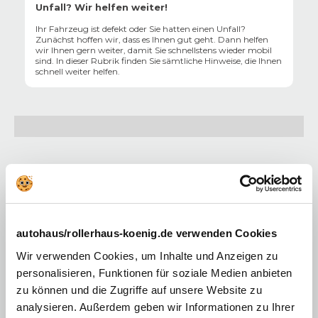
Unfall? Wir helfen weiter!
Ihr Fahrzeug ist defekt oder Sie hatten einen Unfall?
Zunächst hoffen wir, dass es Ihnen gut geht. Dann helfen
wir Ihnen gern weiter, damit Sie schnellstens wieder mobil
sind. In dieser Rubrik finden Sie sämtliche Hinweise, die Ihnen
schnell weiter helfen.
Unsere typenoffenen Meisterwerkstätten an über
70 Standorten in Deutschland
Wir bieten Ihnen mit unseren erfahrenen und eingespielten
autohaus/rollerhaus-koenig.de verwenden Cookies
Teams in unseren typenoffenen Meisterwerkstätten neben
Reparaturen sämtliche Werkstattleistungen zum günstigen Preis
Wir verwenden Cookies, um Inhalte und Anzeigen zu
an. KFZ-Meister wie Spezialisten aus verschiedensten
personalisieren, Funktionen für soziale Medien anbieten
Fachbereichen beraten Sie gern und stehen Ihnen mit
jahrerlanger Erfahrung und Know-how zur Seite.
zu können und die Zugriffe auf unsere Website zu
Profitieren Sie auch von unserem königlichen Service in den
analysieren. Außerdem geben wir Informationen zu Ihrer
Bereichen Sicherheit, Wartung und Pflege. Rundum abgesichert