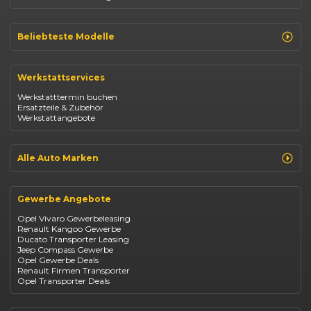
Beliebteste Modelle
Renault Clio
Renault Captur
Werkstattservices
Opel Corsa
Opel Astra
Werkstatttermin buchen
Fiat 500
Ersatzteile & Zubehör
Dacia Duster
Werkstattangebote
Dacia Sandero
Jeep Compass
Jeep Avenger
Jeep Renegade
Alle Auto Marken
Suzuki Vitara
Suzuki Swift
Renault
Kia Ceed
Opel
BYD Seal
Gewerbe Angebote
Fiat
Mazda CX-30
Dacia
Citroen C4
Opel Vivaro Gewerbeleasing
Jeep
Renault Kangoo Gewerbe
Suzuki
Ducato Transporter Leasing
BYD
Jeep Compass Gewerbe
Kia
Opel Gewerbe Deals
Mazda
Renault Firmen Transporter
Citroën
Opel Transporter Deals
Abarth
Fiat Professional