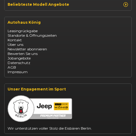
Beliebteste Modell Angebote
Renault Clio finanzieren
Renault Arkana Leasing
Autohaus König
Renault Captur Leasing
Opel Corsa finanzieren
Leasingrückgabe
Opel Astra leasen
Standorte & Öffnungszeiten
Opel Mokka kaufen
Kontakt
Opel Grandland finanzieren
Über uns
Opel Vivaro Gewerbeleasing
Newsletter abonnieren
Fiat 500 finanzieren
Bewerten Sie uns
Fiat Panda leasen
Jobangebote
Dacia Duster finanzieren
Datenschutz
Dacia Sandero kaufen
AGB
Dacia Jogger leasen
Impressum
Jeep Compass leasen
Jeep Renegade finanzieren
Suzuki Vitara kaufen
Suzuki Swift finanzieren
Unser Engagement im Sport
BYD Dolphin finanzieren
Kia Ceed finanzieren
Kia Sportage leasen
Mazda CX-30 finanzieren
Citroën C3 leasen
Wir unterstützen voller Stolz die Eisbären Berlin.