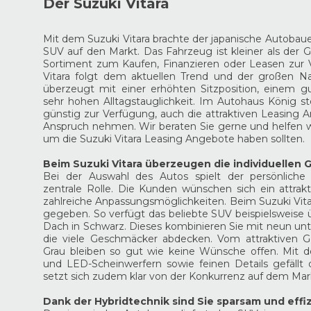
Der Suzuki Vitara
Mit dem Suzuki Vitara brachte der japanische Autobau
SUV auf den Markt. Das Fahrzeug ist kleiner als der Gr
Sortiment zum Kaufen, Finanzieren oder Leasen zur 
Vitara folgt dem aktuellen Trend und der großen 
überzeugt mit einer erhöhten Sitzposition, einem g
sehr hohen Alltagstauglichkeit. Im Autohaus König ste
günstig zur Verfügung, auch die attraktiven Leasing 
Anspruch nehmen. Wir beraten Sie gerne und helfen w
um die Suzuki Vitara Leasing Angebote haben sollten.
Beim Suzuki Vitara überzeugen die individuellen
Bei der Auswahl des Autos spielt der persönliche
zentrale Rolle. Die Kunden wünschen sich ein attra
zahlreiche Anpassungsmöglichkeiten. Beim Suzuki Vita
gegeben. So verfügt das beliebte SUV beispielsweise ü
Dach in Schwarz. Dieses kombinieren Sie mit neun unt
die viele Geschmäcker abdecken. Vom attraktiven Ge
Grau bleiben so gut wie keine Wünsche offen. Mit de
und LED-Scheinwerfern sowie feinen Details gefällt d
setzt sich zudem klar von der Konkurrenz auf dem Mar
Dank der Hybridtechnik sind Sie sparsam und eff