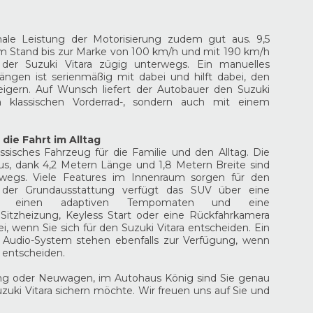
male Leistung der Motorisierung zudem gut aus. 9,5
 Stand bis zur Marke von 100 km/h und mit 190 km/h
 der Suzuki Vitara zügig unterwegs. Ein manuelles
ängen ist serienmäßig mit dabei und hilft dabei, den
eigern. Auf Wunsch liefert der Autobauer den Suzuki
 klassischen Vorderrad-, sondern auch mit einem
 die Fahrt im Alltag
lassisches Fahrzeug für die Familie und den Alltag. Die
us, dank 4,2 Metern Länge und 1,8 Metern Breite sind
rwegs. Viele Features im Innenraum sorgen für den
 der Grundausstattung verfügt das SUV über eine
nung, einen adaptiven Tempomaten und eine
Sitzheizung, Keyless Start oder eine Rückfahrkamera
bei, wenn Sie sich für den Suzuki Vitara entscheiden. Ein
Audio-System stehen ebenfalls zur Verfügung, wenn
a entscheiden.
ng oder Neuwagen, im Autohaus König sind Sie genau
uzuki Vitara sichern möchte. Wir freuen uns auf Sie und