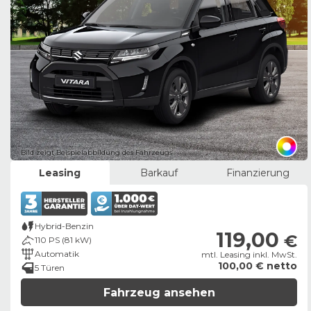
Bild zeigt Beispielabbildung des Fahrzeugs
Leasing
Barkauf
Finanzierung
Hybrid-Benzin
119,00
€
110 PS (81 kW)
Automatik
mtl. Leasing inkl. MwSt.
100,00 € netto
5 Türen
Fahrzeug ansehen