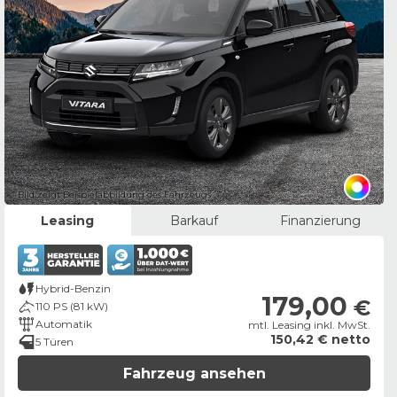
Bild zeigt Beispielabbildung des Fahrzeugs
Leasing
Barkauf
Finanzierung
Hybrid-Benzin
179,00
€
110 PS (81 kW)
Automatik
mtl. Leasing inkl. MwSt.
150,42 € netto
5 Türen
Fahrzeug ansehen