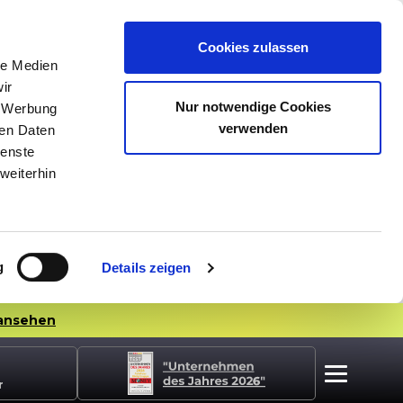
Cookies zulassen
le Medien
ir
Nur notwendige Cookies
, Werbung
verwenden
ren Daten
ienste
weiterhin
g
Details zeigen
ansehen
r