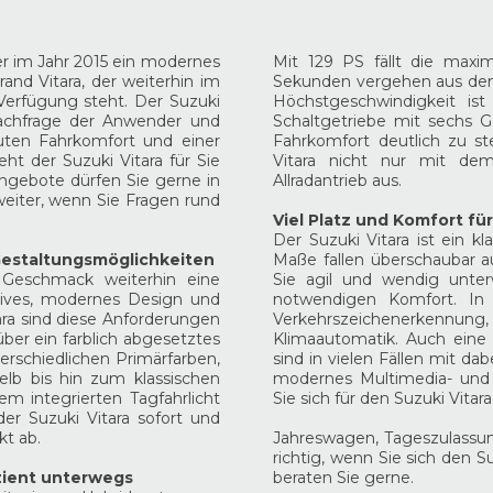
er im Jahr 2015 ein modernes
Mit 129 PS fällt die maxi
and Vitara, der weiterhin im
Sekunden vergehen aus dem
Verfügung steht. Der Suzuki
Höchstgeschwindigkeit ist
Nachfrage der Anwender und
Schaltgetriebe mit sechs G
uten Fahrkomfort und einer
Fahrkomfort deutlich zu st
ht der Suzuki Vitara für Sie
Vitara nicht nur mit dem
Angebote dürfen Sie gerne in
Allradantrieb aus.
eiter, wenn Sie Fragen rund
Viel Platz und Komfort für
Der Suzuki Vitara ist ein k
 Gestaltungsmöglichkeiten
Maße fallen überschaubar a
 Geschmack weiterhin eine
Sie agil und wendig unte
ktives, modernes Design und
notwendigen Komfort. In
ra sind diese Anforderungen
Verkehrszeichenerken
ber ein farblich abgesetztes
Klimaautomatik. Auch eine 
erschiedlichen Primärfarben,
sind in vielen Fällen mit da
lb bis hin zum klassischen
modernes Multimedia- und 
m integrierten Tagfahrlicht
Sie sich für den Suzuki Vitar
er Suzuki Vitara sofort und
kt ab.
Jahreswagen, Tageszulassu
richtig, wenn Sie sich den S
izient unterwegs
beraten Sie gerne.