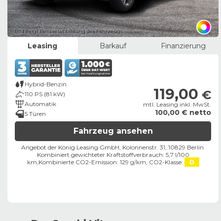
Bild zeigt Beispielabbildung des Fahrzeugs
Leasing
Barkauf
Finanzierung
Hybrid-Benzin
119,00
€
110 PS (81 kW)
Automatik
mtl. Leasing inkl. MwSt.
100,00 € netto
5 Türen
Fahrzeug ansehen
Angebot der König Leasing GmbH, Kolonnenstr. 31, 10829 Berlin ​
Kombiniert gewichteter Kraftstoffverbrauch: 5,7 l/100
km,
Kombinierte CO2-Emission: 129 g/km,
CO2-Klasse:
D