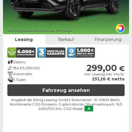
Bild zeigt Beispielabbildung des Fahrzeugs
Leasing
Barkauf
Finanzierung
Elektro
299,00
€
184 PS (135 kW)
Automatik
mtl. Leasing inkl. MwSt.
251,26 € netto
5 Türen
Fahrzeug ansehen
Angebot der König Leasing GmbH, Kolonnenstr. 31, 10829 Berlin ​
Kombinierte CO2-Emission: 0 g/km,
Kombi. Stromverbrauch: 16,5
kWh/100 km,
CO2-Klasse:
A