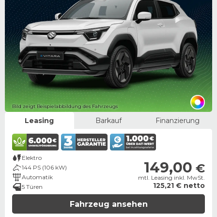
Bild zeigt Beispielabbildung des Fahrzeugs
Leasing
Barkauf
Finanzierung
Elektro
149,00
€
144 PS (106 kW)
Automatik
mtl. Leasing inkl. MwSt.
125,21 € netto
5 Türen
Fahrzeug ansehen