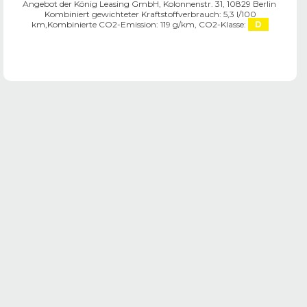
Angebot der König Leasing GmbH, Kolonnenstr. 31, 10829 Berlin ​
Kombiniert gewichteter Kraftstoffverbrauch: 5,3 l/100
km,
Kombinierte CO2-Emission: 119 g/km,
CO2-Klasse:
D