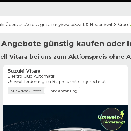
ki
-Übersicht
Across
Ignis
Jimny
Swace
Swift & Neuer Swift
S-Cross
V
Angebote günstig kaufen oder 
ll Vitara bei uns zum Aktionspreis ohne 
Suzuki Vitara
Elektro Club Automatik
Umweltförderung im Barpreis mit eingerechnet!
Nur Privatkunden
Ohne Anzahlung