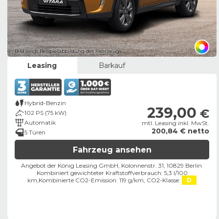
Bild zeigt Beispielabbildung des Fahrzeugs
Leasing
Barkauf
Hybrid-Benzin
239,00
€
102 PS (75 kW)
Automatik
mtl. Leasing inkl. MwSt.
200,84 € netto
5 Türen
Fahrzeug ansehen
Angebot der König Leasing GmbH, Kolonnenstr. 31, 10829 Berlin ​
Kombiniert gewichteter Kraftstoffverbrauch: 5,3 l/100
km,
Kombinierte CO2-Emission: 119 g/km,
CO2-Klasse:
D