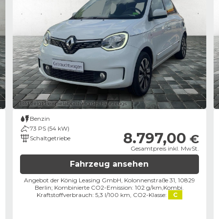
Bild zeigt Beispielabbildung des Fahrzeugs
Benzin
73 PS (54 kW)
8.797,00
€
Schaltgetriebe
Gesamtpreis inkl. MwSt.
Fahrzeug ansehen
Angebot der König Leasing GmbH, Kolonnenstraße 31, 10829
Berlin;
Kombinierte CO2-Emission: 102 g/km,
Kombi.
Kraftstoffverbrauch: 5,3 l/100 km,
CO2-Klasse:
C