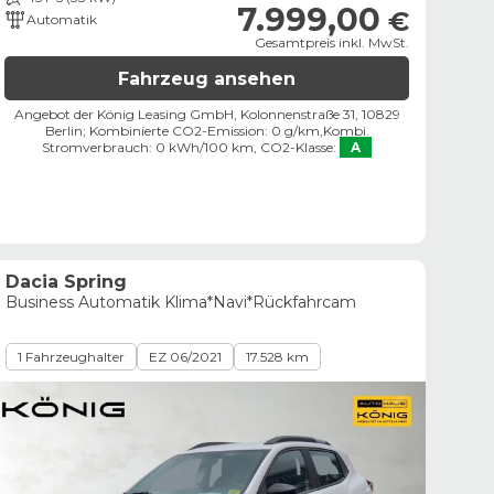
7.999,00
€
Automatik
Gesamtpreis inkl. MwSt.
Fahrzeug ansehen
Angebot der König Leasing GmbH, Kolonnenstraße 31, 10829
Berlin;
Kombinierte CO2-Emission: 0 g/km,
Kombi.
Stromverbrauch: 0 kWh/100 km,
CO2-Klasse:
A
Dacia Spring
Business Automatik Klima*Navi*Rückfahrcam
1 Fahrzeughalter
EZ 06/2021
17.528 km