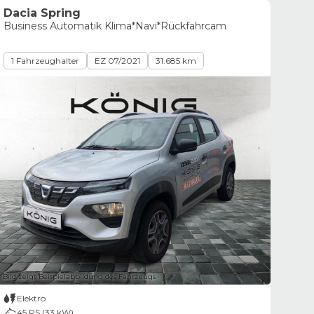
Dacia Spring
Business Automatik Klima*Navi*Rückfahrcam
1 Fahrzeughalter
EZ 07/2021
31.685 km
Bild zeigt Beispielabbildung des Fahrzeugs
Elektro
45 PS (33 kW)