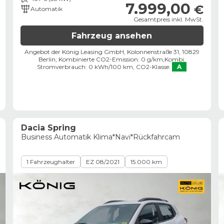
7.999,00
€
Automatik
Gesamtpreis inkl. MwSt.
Fahrzeug ansehen
Angebot der König Leasing GmbH, Kolonnenstraße 31, 10829
Berlin;
Kombinierte CO2-Emission: 0 g/km,
Kombi.
Stromverbrauch: 0 kWh/100 km,
CO2-Klasse:
A
Dacia Spring
Business Automatik Klima*Navi*Rückfahrcam
1 Fahrzeughalter
EZ 08/2021
15.000 km