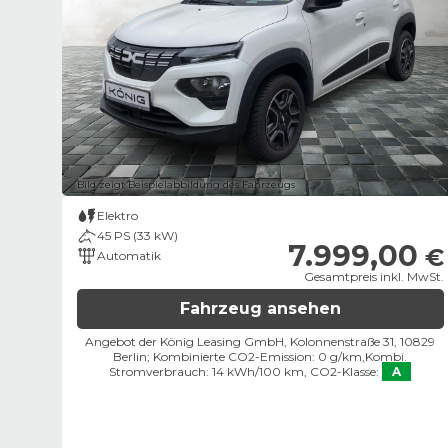
Bild zeigt Beispielabbildung des Fahrzeugs
Elektro
45 PS (33 kW)
7.999,00
€
Automatik
Gesamtpreis inkl. MwSt.
Fahrzeug ansehen
Angebot der König Leasing GmbH, Kolonnenstraße 31, 10829
Berlin;
Kombinierte CO2-Emission: 0 g/km,
Kombi.
Stromverbrauch: 14 kWh/100 km,
CO2-Klasse:
A