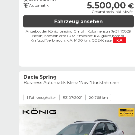
5.500,00
€
Automatik
Gesamtpreis inkl. MwSt.
Fahrzeug ansehen
Angebot der König Leasing GmbH, Kolonnenstraße 31, 10829
Berlin;
Kombinierte CO2-Emission: k.A. g/km,
Kombi.
Kraftstoffverbrauch: k.A. l/100 km,
CO2-Klasse:
k.A.
Dacia Spring
Business Automatik Klima*Navi*Rückfahrcam
1 Fahrzeughalter
EZ 07/2021
20.766 km