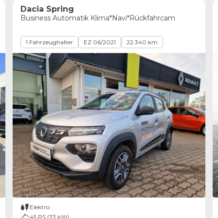
Dacia Spring
Business Automatik Klima*Navi*Rückfahrcam
1 Fahrzeughalter
EZ 06/2021
22.340 km
Bild zeigt Beispielabbildung des Fahrzeugs
Elektro
45 PS (33 kW)