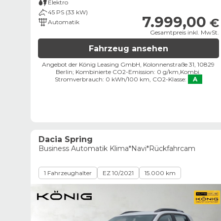
Elektro
45 PS (33 kW)
7.999,00
€
Automatik
Gesamtpreis inkl. MwSt.
Fahrzeug ansehen
Angebot der König Leasing GmbH, Kolonnenstraße 31, 10829
Berlin;
Kombinierte CO2-Emission: 0 g/km,
Kombi.
Stromverbrauch: 0 kWh/100 km,
CO2-Klasse:
A
Dacia Spring
Business Automatik Klima*Navi*Rückfahrcam
1 Fahrzeughalter
EZ 10/2021
15.000 km