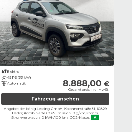
Bild zeigt Beispielabbildung des Fahrzeugs
Elektro
45 PS (33 kW)
8.888,00
€
Automatik
Gesamtpreis inkl. MwSt.
Fahrzeug ansehen
Angebot der König Leasing GmbH, Kolonnenstraße 31, 10829
Berlin;
Kombinierte CO2-Emission: 0 g/km,
Kombi.
Stromverbrauch: 0 kWh/100 km,
CO2-Klasse:
A