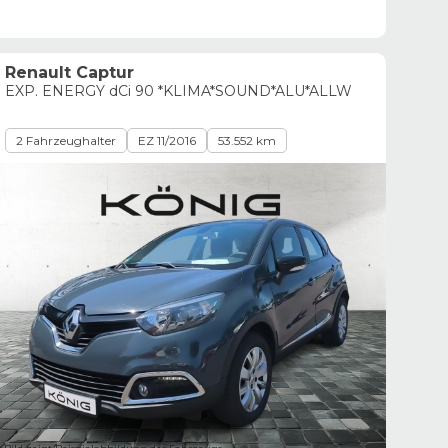
Renault Captur
EXP. ENERGY dCi 90 *KLIMA*SOUND*ALU*ALLW
2 Fahrzeughalter
EZ 11/2016
53.552 km