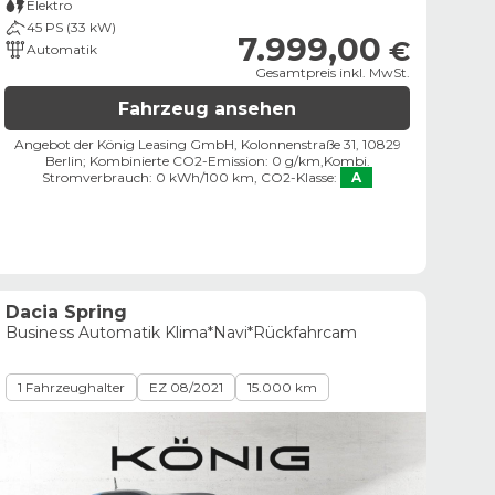
Elektro
45 PS (33 kW)
7.999,00
€
Automatik
Gesamtpreis inkl. MwSt.
Fahrzeug ansehen
Angebot der König Leasing GmbH, Kolonnenstraße 31, 10829
Berlin;
Kombinierte CO2-Emission: 0 g/km,
Kombi.
Stromverbrauch: 0 kWh/100 km,
CO2-Klasse:
A
Dacia Spring
Business Automatik Klima*Navi*Rückfahrcam
1 Fahrzeughalter
EZ 08/2021
15.000 km