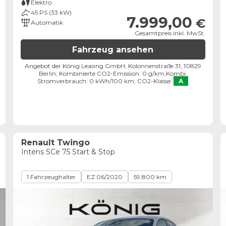
Elektro
45 PS (33 kW)
7.999,00
€
Automatik
Gesamtpreis inkl. MwSt.
Fahrzeug ansehen
Angebot der König Leasing GmbH, Kolonnenstraße 31, 10829
Berlin;
Kombinierte CO2-Emission: 0 g/km,
Kombi.
Stromverbrauch: 0 kWh/100 km,
CO2-Klasse:
A
Renault Twingo
Intens SCe 75 Start & Stop
1 Fahrzeughalter
EZ 06/2020
59.800 km