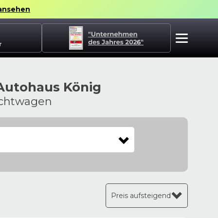
ansehen
r
 Autohaus König
uchtwagen
Preis aufsteigend