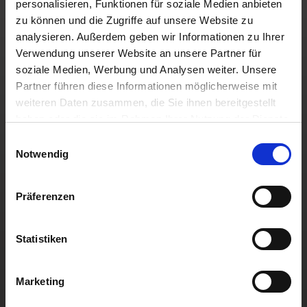
personalisieren, Funktionen für soziale Medien anbieten
zu können und die Zugriffe auf unsere Website zu
Beliebteste Angebote
analysieren. Außerdem geben wir Informationen zu Ihrer
Neuwagen Angebote
Gebrauchtwagen Angebote
Verwendung unserer Website an unsere Partner für
Roller & Motorrad Angebote
soziale Medien, Werbung und Analysen weiter. Unsere
Gewerbekunden Angebote
Auto Topdeals
Partner führen diese Informationen möglicherweise mit
Behindertenrabatt Angebote
weiteren Daten zusammen, die Sie ihnen bereitgestellt
haben oder die sie im Rahmen Ihrer Nutzung der Dienste
Beliebteste Modelle
gesammelt haben. Sie geben Einwilligung zu unseren
Einwilligungsauswahl
Cookies, wenn Sie unsere Webseite weiterhin nutzen.
Renault Clio
Notwendig
Renault Captur
Werkstattservices
Opel Corsa
Opel Astra
Werkstatttermin buchen
Fiat 500
Präferenzen
Ersatzteile & Zubehör
Dacia Duster
Werkstattangebote
Dacia Sandero
Jeep Compass
Jeep Avenger
Statistiken
Jeep Renegade
Alle Auto Marken
Suzuki Vitara
Suzuki Swift
Renault
Kia Ceed
Marketing
Opel
BYD Seal
Gewerbe Angebote
Fiat
Mazda CX-30
Dacia
Citroen C4