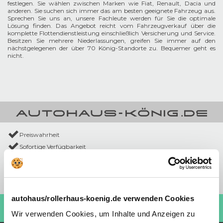
festlegen. Sie wählen zwischen Marken wie Fiat, Renault, Dacia und
anderen. Sie suchen sich immer das am besten geeignete Fahrzeug aus.
Sprechen Sie uns an, unsere Fachleute werden für Sie die optimale
Lösung finden. Das Angebot reicht vom Fahrzeugverkauf über die
komplette Flottendienstleistung einschließlich Versicherung und Service.
Besitzen Sie mehrere Niederlassungen, greifen Sie immer auf den
nächstgelegenen der über 70 König-Standorte zu. Bequemer geht es
nicht.
Preiswahrheit
Sofortige Verfügbarkeit
Ohne Anzahlung
Bundesweit verfügbar
Aktionswochenenden
autohaus/rollerhaus-koenig.de verwenden Cookies
Kaufen Sie einen Roller!
ROLLERHAUS KÖNIG
Besuchen Sie jetzt:
Wir verwenden Cookies, um Inhalte und Anzeigen zu