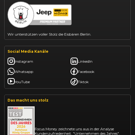
Kia Ceed finanzieren
Kia Sportage leasen
Mazda CX-30 finanzieren
Citroën C3 leasen
Wir unterstützen voller Stolz die Eisbären Berlin.
Social Media Kanäle
Instagram
LinkedIn
Whatsapp
Facebook
YouTube
Tiktok
Das macht uns stolz
Focus Money zeichnete uns aus in der Analyse
Kundenzufriedenheit: "Unternehmen des Jahres".