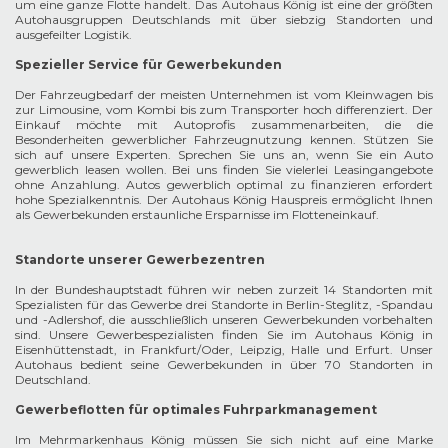
um eine ganze Flotte handelt. Das Autohaus König ist eine der größten
Autohausgruppen Deutschlands mit über siebzig Standorten und
ausgefeilter Logistik.
Spezieller Service für Gewerbekunden
Der Fahrzeugbedarf der meisten Unternehmen ist vom Kleinwagen bis
zur Limousine, vom Kombi bis zum Transporter hoch differenziert. Der
Einkauf möchte mit Autoprofis zusammenarbeiten, die die
Besonderheiten gewerblicher Fahrzeugnutzung kennen. Stützen Sie
sich auf unsere Experten. Sprechen Sie uns an, wenn Sie ein Auto
gewerblich leasen wollen. Bei uns finden Sie vielerlei Leasingangebote
ohne Anzahlung. Autos gewerblich optimal zu finanzieren erfordert
hohe Spezialkenntnis. Der Autohaus König Hauspreis ermöglicht Ihnen
als Gewerbekunden erstaunliche Ersparnisse im Flotteneinkauf.
Standorte unserer Gewerbezentren
In der Bundeshauptstadt führen wir neben zurzeit 14 Standorten mit
Spezialisten für das Gewerbe drei Standorte in Berlin-Steglitz, -Spandau
und -Adlershof, die ausschließlich unseren Gewerbekunden vorbehalten
sind. Unsere Gewerbespezialisten finden Sie im Autohaus König in
Eisenhüttenstadt, in Frankfurt/Oder, Leipzig, Halle und Erfurt. Unser
Autohaus bedient seine Gewerbekunden in über 70 Standorten in
Deutschland.
Gewerbeflotten für optimales Fuhrparkmanagement
Im Mehrmarkenhaus König müssen Sie sich nicht auf eine Marke