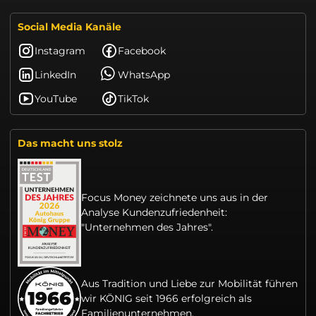
Social Media Kanäle
Instagram
Facebook
LinkedIn
WhatsApp
YouTube
TikTok
Das macht uns stolz
Focus Money zeichnete uns aus in der
Analyse Kundenzufriedenheit:
"Unternehmen des Jahres".
Aus Tradition und Liebe zur Mobilität führen
wir KÖNIG seit 1966 erfolgreich als
Familienunternehmen.