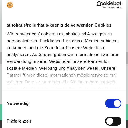
Geschichte & Tradition im Autohaus König
Erfahren Sie mehr über die Meilensteine, die Autohaus König zu
der heute so erfolgreichen Autohaus-Gruppe werden ließ. Im
autohaus/rollerhaus-koenig.de verwenden Cookies
Jahr 1966 begann unsere einzigartige Entwicklung, die auch die
oder andere Kursänderung mit sich brachte.
Wir verwenden Cookies, um Inhalte und Anzeigen zu
personalisieren, Funktionen für soziale Medien anbieten
zu können und die Zugriffe auf unsere Website zu
analysieren. Außerdem geben wir Informationen zu Ihrer
Verwendung unserer Website an unsere Partner für
soziale Medien, Werbung und Analysen weiter. Unsere
Preiswahrheit
Partner führen diese Informationen möglicherweise mit
Sofortige Verfügbarkeit
weiteren Daten zusammen, die Sie ihnen bereitgestellt
Ohne Anzahlung
haben oder die sie im Rahmen Ihrer Nutzung der Dienste
Bundesweit verfügbar
gesammelt haben. Sie geben Einwilligung zu unseren
Einwilligungsauswahl
Aktionswochenenden
Cookies, wenn Sie unsere Webseite weiterhin nutzen.
Notwendig
Kaufen Sie einen Roller!
ROLLERHAUS KÖNIG
Besuchen Sie jetzt:
Präferenzen