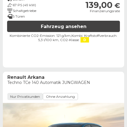
139,00
€
67 PS (49 kW)
Schaltgetriebe
Finanzierungsrate
5 Türen
Fahrzeug ansehen
Kombinierte CO2-Emission: 121 g/km,
Kombi. Kraftstoffverbrauch:
5,3 l/100 km,
CO2-Klasse:
D
Renault Arkana
Techno TCe 140 Automatik JUNGWAGEN
Nur Privatkunden
Ohne Anzahlung