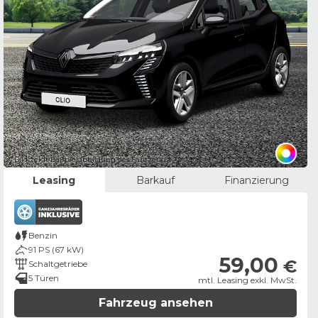
Bild zeigt Beispielabbildung des Fahrzeugs
Leasing
Barkauf
Finanzierung
Benzin
91 PS (67 kW)
59,00
€
Schaltgetriebe
5 Türen
mtl. Leasing exkl. MwSt.
Fahrzeug ansehen