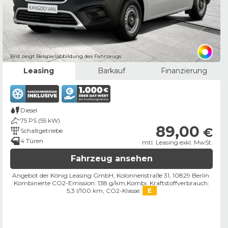
Bild zeigt Beispielabbildung des Fahrzeugs
Leasing
Barkauf
Finanzierung
Diesel
75 PS (55 kW)
89,00
€
Schaltgetriebe
4 Türen
mtl. Leasing exkl. MwSt.
Fahrzeug ansehen
Angebot der König Leasing GmbH, Kolonnenstraße 31, 10829 Berlin ​
Kombinierte CO2-Emission: 138 g/km,
Kombi. Kraftstoffverbrauch:
5,3 l/100 km,
CO2-Klasse:
E