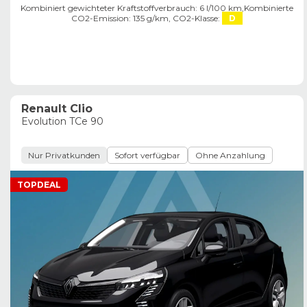
Kombiniert gewichteter Kraftstoffverbrauch: 6 l/100 km,
Kombinierte
CO2-Emission: 135 g/km,
CO2-Klasse:
D
Renault Clio
Evolution TCe 90
Nur Privatkunden
Sofort verfügbar
Ohne Anzahlung
TOPDEAL