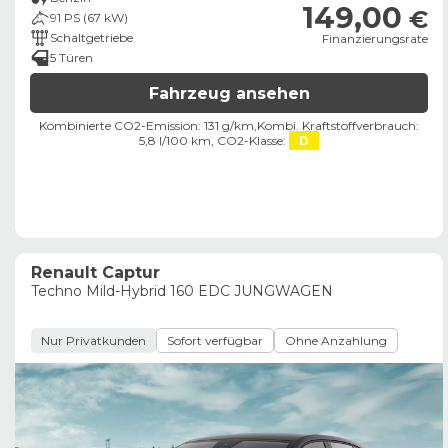
149,00
€
91 PS (67 kW)
Schaltgetriebe
Finanzierungsrate
5 Türen
Fahrzeug ansehen
Kombinierte CO2-Emission: 131 g/km,
Kombi. Kraftstoffverbrauch:
5,8 l/100 km,
CO2-Klasse:
D
Renault Captur
Techno Mild-Hybrid 160 EDC JUNGWAGEN
Nur Privatkunden
Sofort verfügbar
Ohne Anzahlung