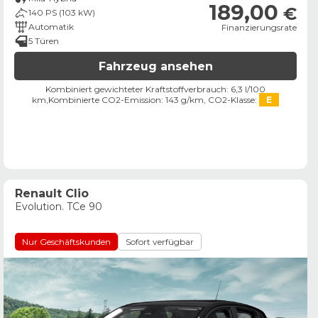
189,00
€
140 PS (103 kW)
Automatik
Finanzierungsrate
5 Türen
Fahrzeug ansehen
Kombiniert gewichteter Kraftstoffverbrauch: 6,3 l/100
km,
Kombinierte CO2-Emission: 143 g/km,
CO2-Klasse:
E
Renault Clio
Evolution. TCe 90
Nur Geschäftskunden
Sofort verfügbar