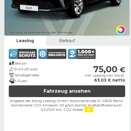
Bild zeigt Beispielabbildung des Fahrzeugs
Leasing
Barkauf
Benzin
75,00
€
91 PS (67 kW)
Schaltgetriebe
mtl. Leasing inkl. MwSt.
63,03 € netto
5 Türen
Fahrzeug ansehen
Angebot der König Leasing GmbH, Kolonnenstraße 31, 10829 Berlin ​
Kombinierte CO2-Emission: 121 g/km,
Kombi. Kraftstoffverbrauch:
5,3 l/100 km,
CO2-Klasse:
D