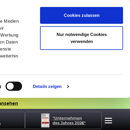
Cookies zulassen
le Medien
ir
Nur notwendige Cookies
, Werbung
verwenden
ren Daten
ienste
weiterhin
g
Details zeigen
ansehen
r