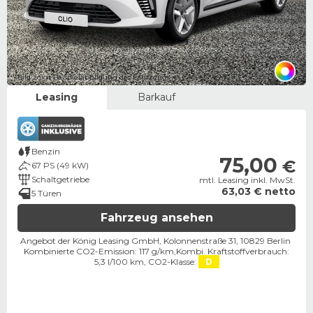
Bild zeigt Beispielabbildung des Fahrzeugs
Leasing
Barkauf
Benzin
75,00
€
67 PS (49 kW)
Schaltgetriebe
mtl. Leasing inkl. MwSt.
63,03 € netto
5 Türen
Fahrzeug ansehen
Angebot der König Leasing GmbH, Kolonnenstraße 31, 10829 Berlin ​
Kombinierte CO2-Emission: 117 g/km,
Kombi. Kraftstoffverbrauch:
5,3 l/100 km,
CO2-Klasse:
D