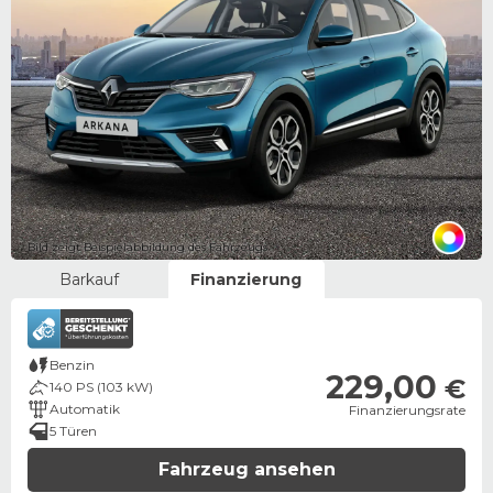
Bild zeigt Beispielabbildung des Fahrzeugs
Barkauf
Finanzierung
Benzin
229,00
€
140 PS (103 kW)
Automatik
Finanzierungsrate
5 Türen
Fahrzeug ansehen