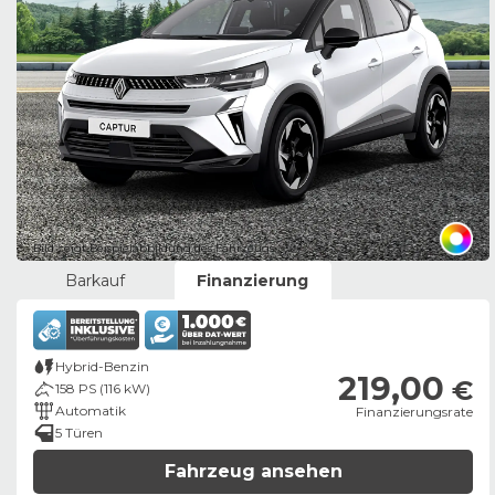
Bild zeigt Beispielabbildung des Fahrzeugs
Barkauf
Finanzierung
Hybrid-Benzin
219,00
€
158 PS (116 kW)
Automatik
Finanzierungsrate
5 Türen
Fahrzeug ansehen