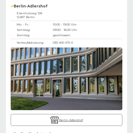
Berlin-Adlershof
Eisenhutweg 128
12487
Berlin
Mo. - Fr.:
10:00 - 19:00 Uhr
Samstag:
09:00 - 16:00 Uhr
Sonntag:
geschlossen
Verkaufsberatung:
030 400 475-0
Berlin-Adlershof