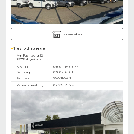
Haldensleben
Heyrothsberge
Am Fuchsberg 52
39175
Heyrothsberge
Mo. - Fr.:
09:00 - 18:00 Uhr
Samstag:
09:00 - 16:00 Uhr
Sonntag:
geschlossen
Verkaufsberatung:
039292 69 59-0