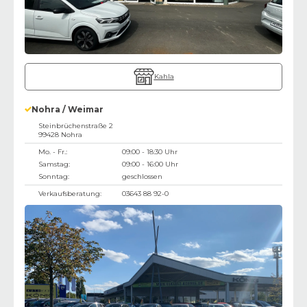
Kahla
Nohra / Weimar
Steinbrüchenstraße 2
99428
Nohra
Mo. - Fr.:
09:00 - 18:30 Uhr
Samstag:
09:00 - 16:00 Uhr
Sonntag:
geschlossen
Verkaufsberatung:
03643 88 92-0