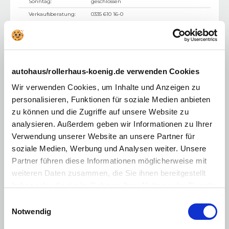
Sonntag:
geschlossen
Verkaufsberatung:
0335 610 16-0
autohaus/rollerhaus-koenig.de verwenden Cookies
Wir verwenden Cookies, um Inhalte und Anzeigen zu
personalisieren, Funktionen für soziale Medien anbieten
zu können und die Zugriffe auf unsere Website zu
analysieren. Außerdem geben wir Informationen zu Ihrer
Verwendung unserer Website an unsere Partner für
Frankfurt/Oder
soziale Medien, Werbung und Analysen weiter. Unsere
Partner führen diese Informationen möglicherweise mit
Fürstenwalde
weiteren Daten zusammen, die Sie ihnen bereitgestellt
Saarower Chaussee 2
haben oder die sie im Rahmen Ihrer Nutzung der Dienste
15517
Fürstenwalde
gesammelt haben. Sie geben Einwilligung zu unseren
Einwilligungsauswahl
Mo. - Fr.:
09:00 - 18:30 Uhr
Cookies, wenn Sie unsere Webseite weiterhin nutzen.
Notwendig
Samstag:
09:00 - 16:00 Uhr
Sonntag:
geschlossen