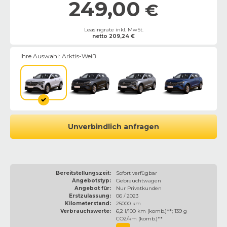
249,00
€
Leasingrate inkl. MwSt.
netto
209,24
€
Ihre Auswahl:
Arktis-Weiß
Unverbindlich anfragen
Bereitstellungszeit:
Sofort verfügbar
Angebotstyp:
Gebrauchtwagen
Angebot für:
Nur Privatkunden
Erstzulassung:
06 / 2023
Kilometerstand:
25000 km
Verbrauchswerte:
6,2 l/100 km (komb.)**; 139 g
CO2/km (komb.)**