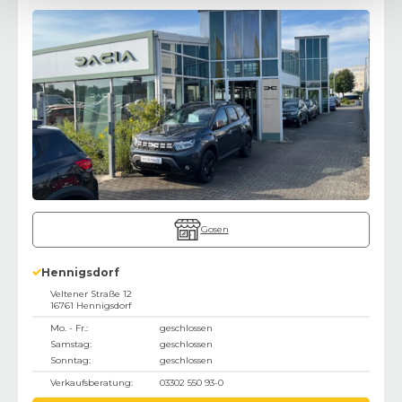
Gosen
Hennigsdorf
Veltener Straße 12
16761
Hennigsdorf
Mo. - Fr.:
geschlossen
Samstag:
geschlossen
Sonntag:
geschlossen
Verkaufsberatung:
03302 550 93-0