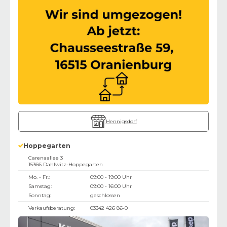
Hennigsdorf
Hoppegarten
Carenaallee 3
15366
Dahlwitz-Hoppegarten
Mo. - Fr.:
09:00 - 19:00 Uhr
Samstag:
09:00 - 16:00 Uhr
Sonntag:
geschlossen
Verkaufsberatung:
03342 426 86-0