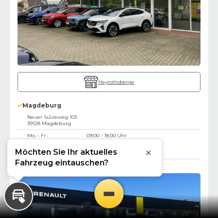
Heyrothsberge
Magdeburg
Neuer Sülzeweg 103
39128
Magdeburg
Mo. - Fr.:
09:00 - 18:00 Uhr
Samstag:
09:00 - 16:00 Uhr
Möchten Sie Ihr aktuelles
Sonntag:
geschlossen
Schließen
Fahrzeug eintauschen?
Verkaufsberatung:
0391 662 786-0
Inzahlungnahme