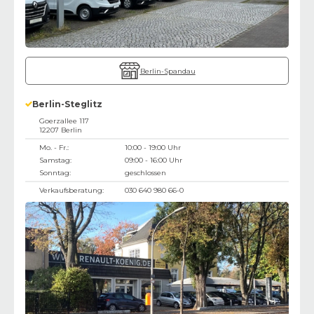
Berlin-Spandau
Berlin-Steglitz
Goerzallee 117
12207
Berlin
Mo. - Fr.:
10:00 - 19:00 Uhr
Samstag:
09:00 - 16:00 Uhr
Sonntag:
geschlossen
Verkaufsberatung:
030 640 980 66-0