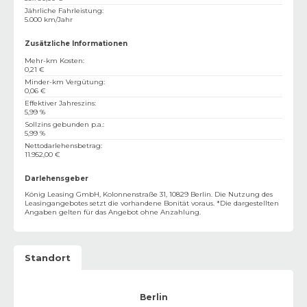
Jährliche Fahrleistung
:
5.000 km/Jahr
Zusätzliche Informationen
Mehr-km Kosten
:
0,21 €
Minder-km Vergütung
:
0,06 €
Effektiver Jahreszins
:
5,99 %
Sollzins gebunden p.a.
:
5,99 %
Nettodarlehensbetrag
:
11.952,00 €
Darlehensgeber
König Leasing GmbH, Kolonnenstraße 31, 10829 Berlin. Die Nutzung des
Leasingangebotes setzt die vorhandene Bonität voraus. *Die dargestellten
Angaben gelten für das Angebot ohne Anzahlung.
Standort
Berlin