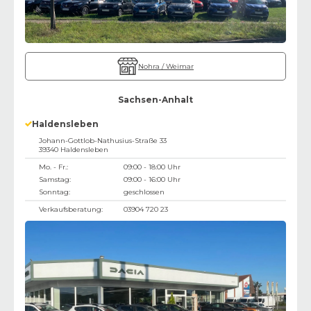
Nohra / Weimar
Sachsen-Anhalt
Haldensleben
Johann-Gottlob-Nathusius-Straße 33
39340
Haldensleben
Mo. - Fr.:
09:00 - 18:00 Uhr
Samstag:
09:00 - 16:00 Uhr
Sonntag:
geschlossen
Verkaufsberatung:
03904 720 23