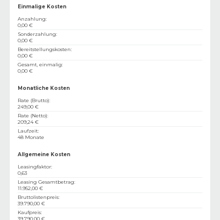
Einmalige Kosten
Anzahlung
:
0,00 €
Sonderzahlung
:
0,00 €
Bereitstellungskosten
:
0,00 €
Gesamt, einmalig
:
0,00 €
Monatliche Kosten
Rate (Brutto)
:
249,00 €
Rate (Netto)
:
209,24 €
Laufzeit
:
48 Monate
Allgemeine Kosten
Leasingfaktor
:
0,63
Leasing Gesamtbetrag
:
11.952,00 €
Bruttolistenpreis
:
39.790,00 €
Kaufpreis
:
39.790,00 €