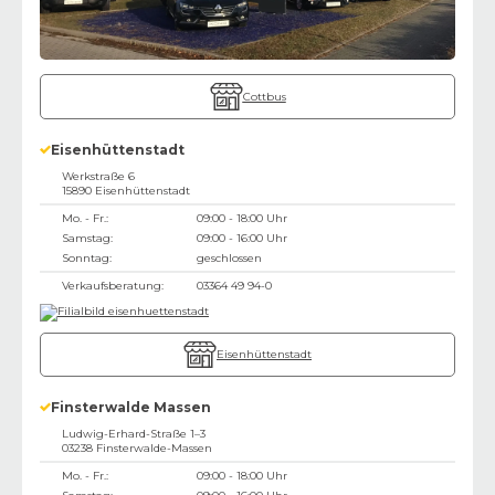
Cottbus
Eisenhüttenstadt
Werkstraße 6
15890
Eisenhüttenstadt
Mo. - Fr.:
09:00 - 18:00 Uhr
Samstag:
09:00 - 16:00 Uhr
Sonntag:
geschlossen
Verkaufsberatung:
03364 49 94-0
Eisenhüttenstadt
Finsterwalde Massen
Ludwig-Erhard-Straße 1–3
03238
Finsterwalde-Massen
Mo. - Fr.:
09:00 - 18:00 Uhr