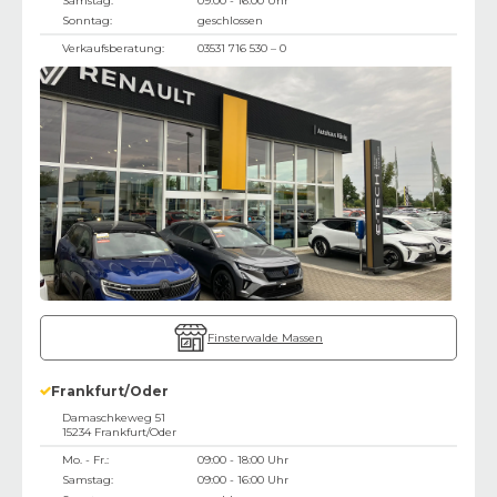
Samstag:
09:00 - 16:00 Uhr
Sonntag:
geschlossen
Verkaufsberatung:
03531 716 530 – 0
Finsterwalde Massen
Frankfurt/Oder
Damaschkeweg 51
15234
Frankfurt/Oder
Mo. - Fr.:
09:00 - 18:00 Uhr
Samstag:
09:00 - 16:00 Uhr