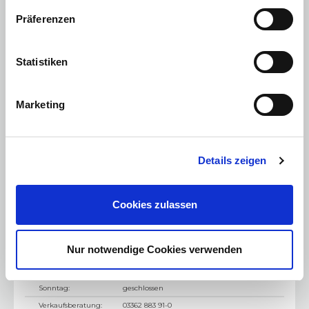
Verkaufsberatung:
03361 376 41-12
Präferenzen
Statistiken
Marketing
Details zeigen
Fürstenwalde
Cookies zulassen
Gosen
Am Müggelpark 6
15537
Gosen
Nur notwendige Cookies verwenden
Mo. - Fr.:
09:00 - 18:30 Uhr
Samstag:
09:00 - 14:00 Uhr
Sonntag:
geschlossen
Verkaufsberatung:
03362 883 91-0