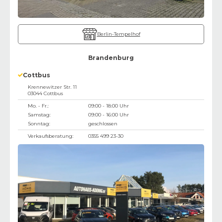
Berlin-Tempelhof
Brandenburg
Cottbus
Krennewitzer Str. 11
03044
Cottbus
Mo. - Fr.:
09:00 - 18:00 Uhr
Samstag:
09:00 - 16:00 Uhr
Sonntag:
geschlossen
Verkaufsberatung:
0355 499 23-30