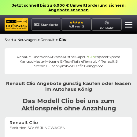
Jetzt schnell bis zu 6.000 € Umweltförderung sichern:
Angebote ansehen
82
Standorte
4.8 von 5
Kontakt
Start
»
Neuwagen
»
Renault
»
Clio
Renault
-Übersicht
Arkana
Austral
Captur
Clio
Espace
Express
Kangoo
Master
Mégane E-Tech
Rafale
Renault 4
Renault 5
Scenic E-Tech
Symbioz
Trafic
Twingo
Zoe
Renault
Clio
Angebote günstig kaufen oder leasen
im
Autohaus
König
Das Modell Clio bei uns zum
Aktionspreis ohne Anzahlung
Renault Clio
Evolution SCe 65 JUNGWAGEN