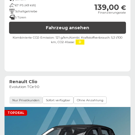
139,00
67 PS (49 kW)
€
Schaltgetriebe
Finanzierungsrate
5 Türen
Fahrzeug ansehen
Kombinierte CO2-Emission: 121 g/km,
Kombi. Kraftstoffverbrauch: 5,3 l/100
km,
CO2-Klasse:
D
Renault Clio
Evolution TCe 90
Nur Privatkunden
Sofort verfügbar
Ohne Anzahlung
TOPDEAL