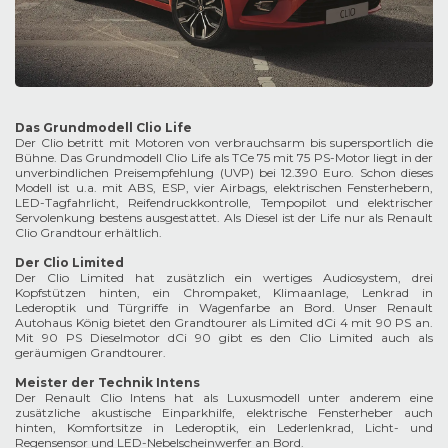
Das Grundmodell Clio Life
Der Clio betritt mit Motoren von verbrauchsarm bis supersportlich die
Bühne. Das Grundmodell Clio Life als TCe 75 mit 75 PS-Motor liegt in der
unverbindlichen Preisempfehlung (UVP) bei 12.390 Euro. Schon dieses
Modell ist u.a. mit ABS, ESP, vier Airbags, elektrischen Fensterhebern,
LED-Tagfahrlicht, Reifendruckkontrolle, Tempopilot und elektrischer
Servolenkung bestens ausgestattet. Als Diesel ist der Life nur als Renault
Clio Grandtour erhältlich.
Der Clio Limited
Der Clio Limited hat zusätzlich ein wertiges Audiosystem, drei
Kopfstützen hinten, ein Chrompaket, Klimaanlage, Lenkrad in
Lederoptik und Türgriffe in Wagenfarbe an Bord. Unser Renault
Autohaus König bietet den Grandtourer als Limited dCi 4 mit 90 PS an.
Mit 90 PS Dieselmotor dCi 90 gibt es den Clio Limited auch als
geräumigen Grandtourer.
Meister der Technik Intens
Der Renault Clio Intens hat als Luxusmodell unter anderem eine
zusätzliche akustische Einparkhilfe, elektrische Fensterheber auch
hinten, Komfortsitze in Lederoptik, ein Lederlenkrad, Licht- und
Regensensor und LED-Nebelscheinwerfer an Bord.