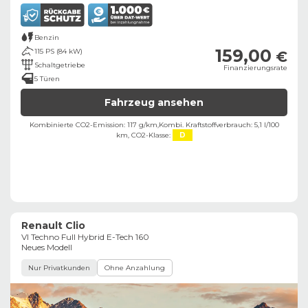
Benzin
159,00
115 PS (84 kW)
€
Schaltgetriebe
Finanzierungsrate
5 Türen
Fahrzeug ansehen
Kombinierte CO2-Emission: 117 g/km,
Kombi. Kraftstoffverbrauch: 5,1 l/100
km,
CO2-Klasse:
D
Renault Clio
VI Techno Full Hybrid E-Tech 160
Neues Modell
Nur Privatkunden
Ohne Anzahlung