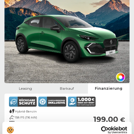
Bild zeigt Beispielabbildung des Fahrzeugs
Leasing
Barkauf
Finanzierung
Hybrid-Benzin
199,00
158 PS (116 kW)
€
Automatik
Finanzierungsrate
5 Türen