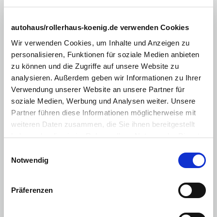
Fahrzeug ansehen
Kombiniert gewichteter Kraftstoffverbrauch: 4 l/100 km,
Kombinierte CO2-
autohaus/rollerhaus-koenig.de verwenden Cookies
Emission: 117 g/km,
CO2-Klasse:
D
Wir verwenden Cookies, um Inhalte und Anzeigen zu
personalisieren, Funktionen für soziale Medien anbieten
zu können und die Zugriffe auf unsere Website zu
analysieren. Außerdem geben wir Informationen zu Ihrer
Verwendung unserer Website an unsere Partner für
Fahrzeuge für Gewerbetreibende
soziale Medien, Werbung und Analysen weiter. Unsere
Partner führen diese Informationen möglicherweise mit
Renault Clio
weiteren Daten zusammen, die Sie ihnen bereitgestellt
Evolution. TCe 90
haben oder die sie im Rahmen Ihrer Nutzung der Dienste
gesammelt haben. Sie geben Einwilligung zu unseren
Nur Geschäftskunden
Sofort verfügbar
Einwilligungsauswahl
Cookies, wenn Sie unsere Webseite weiterhin nutzen.
Notwendig
Präferenzen