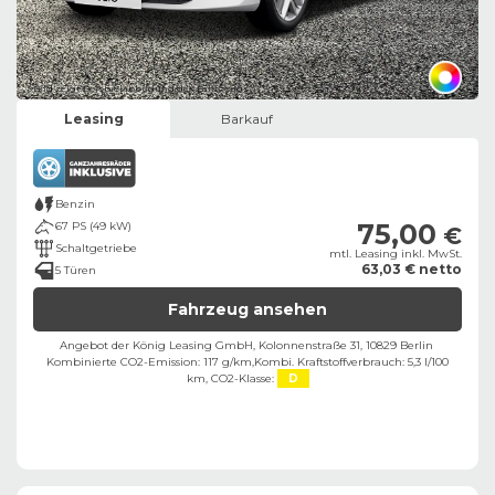
Bild zeigt Beispielabbildung des Fahrzeugs
Leasing
Barkauf
Benzin
75,00
67 PS (49 kW)
€
Schaltgetriebe
mtl. Leasing inkl. MwSt.
63,03 € netto
5 Türen
Fahrzeug ansehen
Angebot der König Leasing GmbH, Kolonnenstraße 31, 10829 Berlin ​
Kombinierte CO2-Emission: 117 g/km,
Kombi. Kraftstoffverbrauch: 5,3 l/100
km,
CO2-Klasse:
D