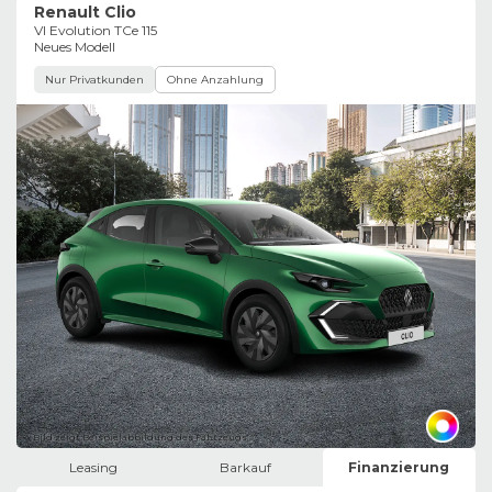
Renault Clio
VI Evolution TCe 115
Neues Modell
Nur Privatkunden
Ohne Anzahlung
Bild zeigt Beispielabbildung des Fahrzeugs
Leasing
Barkauf
Finanzierung