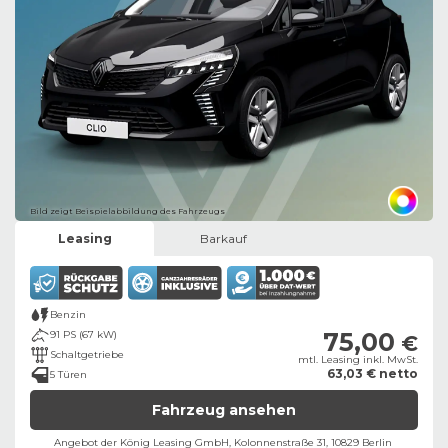
Bild zeigt Beispielabbildung des Fahrzeugs
Leasing
Barkauf
Benzin
75,00
91 PS (67 kW)
€
Schaltgetriebe
mtl. Leasing inkl. MwSt.
63,03 € netto
5 Türen
Fahrzeug ansehen
Angebot der König Leasing GmbH, Kolonnenstraße 31, 10829 Berlin ​