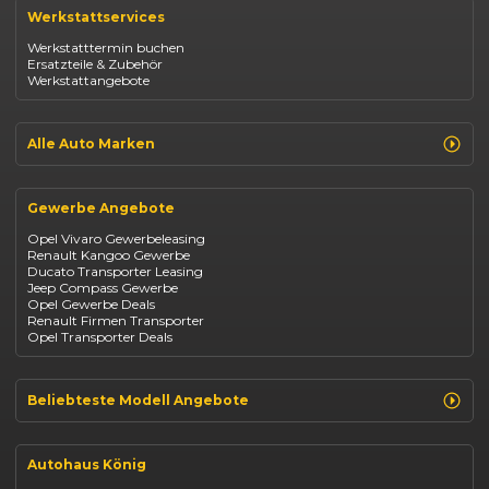
Renault Captur
Werkstattservices
Opel Corsa
Opel Astra
Werkstatttermin buchen
Fiat 500
Ersatzteile & Zubehör
Dacia Duster
Werkstattangebote
Dacia Sandero
Jeep Compass
Jeep Avenger
Jeep Renegade
Alle Auto Marken
Suzuki Vitara
Suzuki Swift
Renault
Kia Ceed
Opel
BYD Seal
Gewerbe Angebote
Fiat
Mazda CX-30
Dacia
Citroen C4
Opel Vivaro Gewerbeleasing
Jeep
Renault Kangoo Gewerbe
Suzuki
Ducato Transporter Leasing
BYD
Jeep Compass Gewerbe
Kia
Opel Gewerbe Deals
Mazda
Renault Firmen Transporter
Citroën
Opel Transporter Deals
Abarth
Fiat Professional
Beliebteste Modell Angebote
Renault Clio finanzieren
Renault Arkana Leasing
Autohaus König
Renault Captur Leasing
Opel Corsa finanzieren