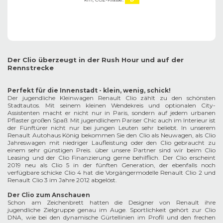
Der Clio überzeugt in der Rush Hour und auf der
Rennstrecke
Perfekt für die Innenstadt - klein, wenig, schick!
Der jugendliche Kleinwagen Renault Clio zählt zu den schönsten
Stadtautos. Mit seinem kleinen Wendekreis und optionalen City-
Assistenten macht er nicht nur in Paris, sondern auf jedem urbanen
Pflaster großen Spaß. Mit jugendlichem Pariser Chic auch im Interieur ist
der Fünftürer nicht nur bei jungen Leuten sehr beliebt. In unserem
Renault Autohaus König bekommen Sie den Clio als Neuwagen, als Clio
Jahreswagen mit niedriger Laufleistung oder den Clio gebraucht zu
einem sehr günstigen Preis. über unsere Partner sind wir beim Clio
Leasing und der Clio Finanzierung gerne behilflich. Der Clio erscheint
2019 neu als Clio 5 in der fünften Generation, der ebenfalls noch
verfügbare schicke Clio 4 hat die Vorgängermodelle Renault Clio 2 und
Renault Clio 3 im Jahre 2012 abgelöst.
Der Clio zum Anschauen
Schon am Zeichenbrett hatten die Designer von Renault ihre
jugendliche Zielgruppe genau im Auge. Sportlichkeit gehört zur Clio
DNA, wie bei den dynamische Gürtellinien im Profil und den frechen