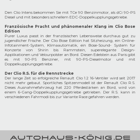
Den Clio Intens bekommen Sie mit TCe 90 Benzinmotor, als dCi 90-PS
Diesel und mit besonders schnellem EDC-Doppelkupplungsgetriebe.
Französische Pracht und phänomenaler Klang im Clio Bose
Edition
Purer Luxus passt in der französischen Lebensweise durchaus gut zu
jugendlicher Frische. Der Clio Bose Edition hat Sitzheizung, ein Online-
Infotainment-System, Klimaautomatik, ein Bose-Sound- System für
Konzerte von Shirin bis Rammstein, superelegante Design-
Applikationen und Velourpolster an Bord. Diesen Edelstein aus Paris gibt
es mit 90-PS Benziner, mit 90-PS-Dieselmotor und mit
Doppelkupplungsgetriebe.
Der Clio R.S. für die Rennstrecke
Der lange Zeit so erfolgreiche Renault Clio 1.2 16-Ventiler wird seit 2017
nicht mehr gebaut. Sportliches Spitzenmodell ist der Renault Clio R.S.
Dieses Ausnahmefahrzeug hat 220 Pferdestärken an Bord, wird von
einem 6-Gang-Doppelkupplungsgetriebe getrieben. Der R.S. kann in
verschiedenen Fahrmodi bis zur Variante Race gefahren werden.