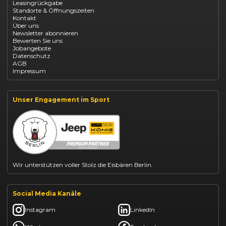
Leasingrückgabe
Opel Astra leasen
Standorte & Öffnungszeiten
Opel Mokka kaufen
Kontakt
Opel Grandland finanzieren
Über uns
Opel Vivaro Gewerbeleasing
Newsletter abonnieren
Fiat 500 finanzieren
Bewerten Sie uns
Fiat Panda leasen
Jobangebote
Dacia Duster finanzieren
Datenschutz
Dacia Sandero kaufen
AGB
Dacia Jogger leasen
Impressum
Jeep Compass leasen
Jeep Renegade finanzieren
Suzuki Vitara kaufen
Suzuki Swift finanzieren
Unser Engagement im Sport
BYD Dolphin finanzieren
Kia Ceed finanzieren
Kia Sportage leasen
Mazda CX-30 finanzieren
Citroën C3 leasen
Wir unterstützen voller Stolz die Eisbären Berlin.
Social Media Kanäle
Instagram
LinkedIn