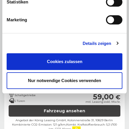
Statistiken
Marketing
Details zeigen
Bild zeigt Beispielabbildung des Fahrzeugs
Cookies zulassen
Leasing
Barkauf
Finanzierung
Nur notwendige Cookies verwenden
Benzin
91 PS (67 kW)
59,00
Schaltgetriebe
€
5 Türen
mtl. Leasing exkl. MwSt.
Fahrzeug ansehen
Angebot der König Leasing GmbH, Kolonnenstraße 31, 10829 Berlin ​
Kombinierte CO2-Emission: 121 g/km,
Kombi. Kraftstoffverbrauch: 5,3 l/100
km,
CO2-Klasse:
D