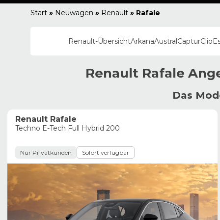
Start
»
Neuwagen
»
Renault
»
Rafale
Renault
-Übersicht
Arkana
Austral
Captur
Clio
E
Renault
Rafale
Ange
Das Mode
Renault Rafale
Techno E-Tech Full Hybrid 200
Nur Privatkunden
Sofort verfügbar