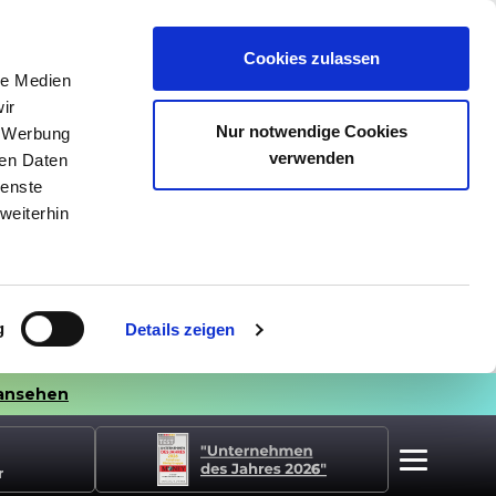
Cookies zulassen
le Medien
ir
Nur notwendige Cookies
, Werbung
verwenden
ren Daten
ienste
weiterhin
g
Details zeigen
ansehen
r