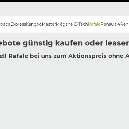
space
Express
Kangoo
Master
Mégane E-Tech
Rafale
Renault 4
Rena
bote günstig kaufen oder lease
ll Rafale bei uns zum Aktionspreis ohne 