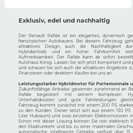
Exklusiv, edel und nachhaltig
Der Renault Rafale ist ein elegantes, dynamisch 
französischen Autobauers. Bei diesem Fahrzeug geh
attraktives Design, auch die Nachhaltigkeit du
Hybridantrieb und ein hoher Fahrkomfort st
Aufmerksamkeit. Der Rafale kann ab sofort bestel
Autohaus König. Lassen Sie sich jetzt kompetent und 
und schauen Sie sich auch die attraktiven Angebote
Finanzieren oder direktem Kaufen bei uns an.
Leistungsstarker Hybridmotor für Portemonnaie 
Zukunftsfähige Antriebe gewinnen zunehmend an Be
Rafale begeistert mit seinem komplexen Hyb
Unterhaltskosten und gute Fahrleistungen gleic
Fahrzeug kommt zunächst mit einem 200 PS starken
zu den Kunden. Dieser setzt sich aus einem 130 PS 
Liter Hubraum) und zwei einzelnen Elektromotoren m
Schon mit dieser Lösung können Sie rein elektrisch fah
den Stadtverkehr und bis zu einer maximalen Geschw
automatische, intelligente Getriebe verfügt über 1