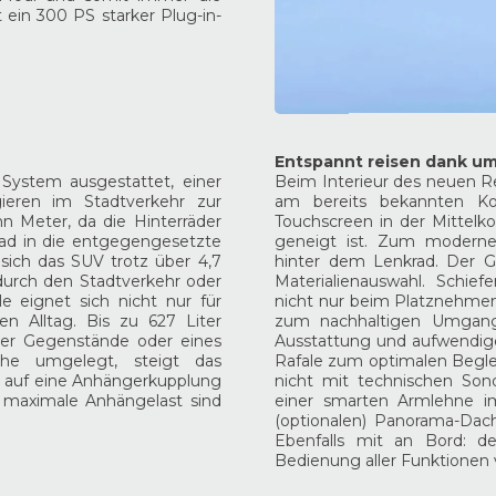
 ein 300 PS starker Plug-in-
Entspannt reisen dank u
System ausgestattet, einer
Beim Interieur des neuen Re
ieren im Stadtverkehr zur
am bereits bekannten Ko
n Meter, da die Hinterräder
Touchscreen in der Mittelko
rad in die entgegengesetzte
geneigt ist. Zum modernen,
sich das SUV trotz über 4,7
hinter dem Lenkrad. Der G
urch den Stadtverkehr oder
Materialienauswahl. Schief
 eignet sich nicht nur für
nicht nur beim Platznehmen
n Alltag. Bis zu 627 Liter
zum nachhaltigen Umgang 
ler Gegenstände oder eines
Ausstattung und aufwendig
ihe umgelegt, steigt das
Rafale zum optimalen Beglei
st auf eine Anhängerkupplung
nicht mit technischen Son
m maximale Anhängelast sind
einer smarten Armlehne i
(optionalen) Panorama-Dac
Ebenfalls mit an Bord: de
Bedienung aller Funktionen 