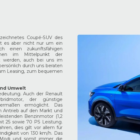
gezeichnetes Coupé-SUV des
t es aber nicht nur um ein
rch einen zukunftsfähigen
ehen im Mittelpunkt der
lt werden, auch bei uns im
persönlich durch uns beraten
 zum Leasing, zum bequemen
und Umwelt
deutung. Auch der Renault
ridmotor, der günstige
hermaßen ermöglicht. Das
 Antrieb auf den Markt und
leistenden Benzinmotor (1,2
it 25 sowie 70 PS Leistung.
ren, dies gilt vor allem für
indigkeit von 130 km/h. Das
5 Modi und somit immer die