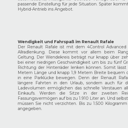
passende Einstellung für jede Situation. Später kommt
Hybrid-Antrieb ins Angebot.
Wendigkeit und Fahrspaß im Renault Rafale
Der Renault Rafale ist mit dem 4Control Advanced 
Allradlenkung. Diese kommt vor allem beim Rang
Geltung. Der Wendekreis beträgt nur knapp über zeh
bei einer niedrigen Geschwindigkeit um bis zu fünf G
Richtung der Hinterräder lenken können. Somit lässt 
Metern Länge und knapp 1,9 Metern Breite bequem d
in eine Parklücke bewegen. Denn der Renault Rafale
längere Fahrten in den Urlaub, sondern auch für de
Ladevolumen ermöglichen das schnelle Verstauen al
Einkaufs. Werden die Sitze in der zweiten Re
Fassungsvermögen auf bis zu 1.910 Liter an. Und selb
müssen Sie nicht verzichten. Bis zu 1.500 Kilogram
angegeben.