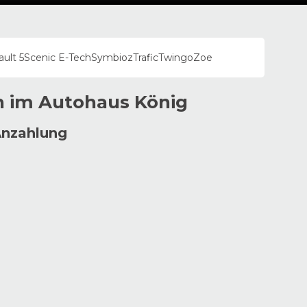
ult 5
Scenic E-Tech
Symbioz
Trafic
Twingo
Zoe
n im
Autohaus
König
Anzahlung