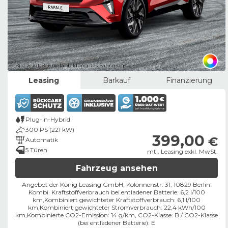
Bild zeigt Beispielabbildung des Fahrzeugs
Leasing
Barkauf
Finanzierung
Plug-in-Hybrid
300 PS (221 kW)
399,00
€
Automatik
5 Türen
mtl. Leasing exkl. MwSt.
Fahrzeug ansehen
Angebot der König Leasing GmbH, Kolonnenstr. 31, 10829 Berlin ​
Kombi. Kraftstoffverbrauch bei entladener Batterie: 6,2 l/100
km,
Kombiniert gewichteter Kraftstoffverbrauch: 6,1 l/100
km,
Kombiniert gewichteter Stromverbrauch: 22,4 kWh/100
km,
Kombinierte CO2-Emission: 14 g/km,
CO2-Klasse:
B
/
CO2-Klasse
(bei entladener Batterie):
E