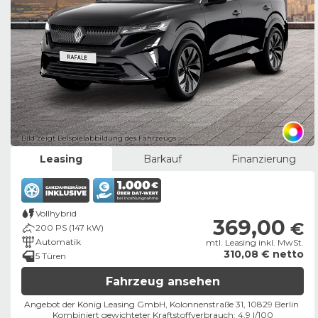
Bild zeigt Beispielabbildung des Fahrzeugs
Leasing
Barkauf
Finanzierung
Vollhybrid
369,00
€
200 PS (147 kW)
Automatik
mtl. Leasing inkl. MwSt.
310,08 € netto
5 Türen
Fahrzeug ansehen
Angebot der König Leasing GmbH, Kolonnenstraße 31, 10829 Berlin ​
Kombiniert gewichteter Kraftstoffverbrauch: 4,9 l/100