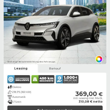
Bild zeigt Beispielabbildung des Fahrzeugs
Leasing
Barkauf
Elektro
369,00
218 PS (160 kW)
€
Automatik
mtl. Leasing inkl. MwSt.
310,08 € netto
5 Türen