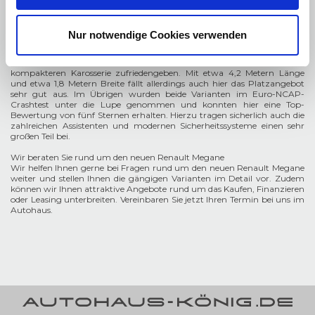
Der Renault Megane kann auch für Familien ausreichend Platz zur
Verfügung stellen. Dies gilt vor allem für die klassische Ausführung, die
immerhin knapp 4,4 Meter lang und über 1,8 Meter breit ist.
Nur notwendige Cookies verwenden
Der Renault Megane E-Tech Electric muss sich hingegen mit einer
kompakteren Karosserie zufriedengeben. Mit etwa 4,2 Metern Länge
und etwa 1,8 Metern Breite fällt allerdings auch hier das Platzangebot
sehr gut aus. Im Übrigen wurden beide Varianten im Euro-NCAP-
Crashtest unter die Lupe genommen und konnten hier eine Top-
Bewertung von fünf Sternen erhalten. Hierzu tragen sicherlich auch die
zahlreichen Assistenten und modernen Sicherheitssysteme einen sehr
großen Teil bei.
Wir beraten Sie rund um den neuen Renault Megane
Wir helfen Ihnen gerne bei Fragen rund um den neuen Renault Megane
weiter und stellen Ihnen die gängigen Varianten im Detail vor. Zudem
können wir Ihnen attraktive Angebote rund um das Kaufen, Finanzieren
oder Leasing unterbreiten. Vereinbaren Sie jetzt Ihren Termin bei uns im
Autohaus.