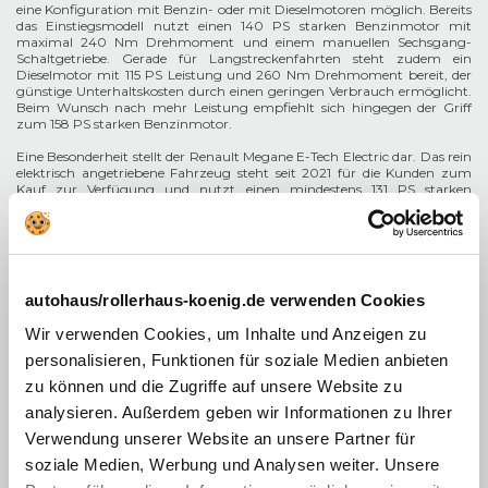
eine Konfiguration mit Benzin- oder mit Dieselmotoren möglich. Bereits
das Einstiegsmodell nutzt einen 140 PS starken Benzinmotor mit
maximal 240 Nm Drehmoment und einem manuellen Sechsgang-
Schaltgetriebe. Gerade für Langstreckenfahrten steht zudem ein
Dieselmotor mit 115 PS Leistung und 260 Nm Drehmoment bereit, der
günstige Unterhaltskosten durch einen geringen Verbrauch ermöglicht.
Beim Wunsch nach mehr Leistung empfiehlt sich hingegen der Griff
zum 158 PS starken Benzinmotor.
Eine Besonderheit stellt der Renault Megane E-Tech Electric dar. Das rein
elektrisch angetriebene Fahrzeug steht seit 2021 für die Kunden zum
Kauf zur Verfügung und nutzt einen mindestens 131 PS starken
Elektromotor. In der Basiskonfiguration koppelt Renault diesen Antrieb
mit einem 40 kWh großen Akku, der eine maximale Reichweite von
300 Kilometern ermöglicht. Auf Wunsch gibt es den gleichen Motor mit
einer 60 kWh großen Batterie, hier steigt die Reichweite auf bis zu 470
Kilometer an.
autohaus/rollerhaus-koenig.de verwenden Cookies
Wir verwenden Cookies, um Inhalte und Anzeigen zu
personalisieren, Funktionen für soziale Medien anbieten
zu können und die Zugriffe auf unsere Website zu
analysieren. Außerdem geben wir Informationen zu Ihrer
Verwendung unserer Website an unsere Partner für
soziale Medien, Werbung und Analysen weiter. Unsere