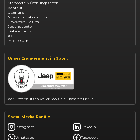
Standorte & Öffnungszeiten
Opel Mokka kaufen
Kontakt
Opel Grandland finanzieren
Über uns
Opel Vivaro Gewerbeleasing
Newsletter abonnieren
Fiat 500 finanzieren
Bewerten Sie uns
Fiat Panda leasen
Jobangebote
Dacia Duster finanzieren
Datenschutz
Dacia Sandero kaufen
AGB
Dacia Jogger leasen
Impressum
Jeep Compass leasen
Jeep Renegade finanzieren
Suzuki Vitara kaufen
Suzuki Swift finanzieren
Unser Engagement im Sport
BYD Dolphin finanzieren
Kia Ceed finanzieren
Kia Sportage leasen
Mazda CX-30 finanzieren
Citroën C3 leasen
Wir unterstützen voller Stolz die Eisbären Berlin.
Social Media Kanäle
Instagram
LinkedIn
Whatsapp
Facebook