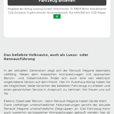
Fahrzeug ansehen
Angebot der König Leasing GmbH, Kolonnenstr. 31, 10829 Berlin ​
Kombinierte
CO2-Emission: 0 g/km,
Kombi. Stromverbrauch: 15,4 kWh/100 km,
CO2-Klasse:
A
Das beliebte Volksauto, auch als Luxus- oder
Rennausführung
In der aktuellen Generation zeigt sich der Renault Megane besonders
vielfältig. Neben dem klassischen Kompaktwagen mit sparsamen
Benzin- und Dieselmotoren findet sich auch eine rein elektrisch
angetriebene Version auf dem Markt. Hier im Autohaus König haben Sie
die Möglichkeit, beide Varianten des beliebten Fahrzeugs zu erleben und
einen persönlichen Service in Anspruch zu nehmen. Wir freuen uns auf
Sie.
Elektro, Diesel oder Benzin – beim Renault Megane haben Sie die Wahl
Dank vielfältiger unterschiedlicher Motorisierungen spricht der aktuelle
Renault Megane unterschiedliche Zielgruppen an. Das Fahrzeug kann
auch weiterhin als klassischer Kompaktwagen gekauft werden, hier ist