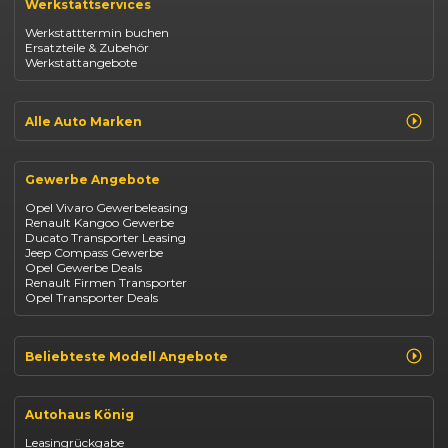
Werkstattservices
Opel Corsa
Opel Astra
Werkstatttermin buchen
Fiat 500
Ersatzteile & Zubehör
Dacia Duster
Werkstattangebote
Dacia Sandero
Jeep Compass
Jeep Avenger
Jeep Renegade
Alle Auto Marken
Suzuki Vitara
Suzuki Swift
Renault
Kia Ceed
Opel
BYD Seal
Gewerbe Angebote
Fiat
Mazda CX-30
Dacia
Citroen C4
Opel Vivaro Gewerbeleasing
Jeep
Renault Kangoo Gewerbe
Suzuki
Ducato Transporter Leasing
BYD
Jeep Compass Gewerbe
Kia
Opel Gewerbe Deals
Mazda
Renault Firmen Transporter
Citroën
Opel Transporter Deals
Abarth
Fiat Professional
Beliebteste Modell Angebote
Renault Clio finanzieren
Renault Arkana Leasing
Autohaus König
Renault Captur Leasing
Opel Corsa finanzieren
Leasingrückgabe
Opel Astra leasen