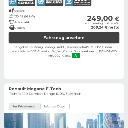
Elektro
249,00
130 PS (96 kW)
€
Automatik
mtl. Leasing inkl. MwSt.
209,24 € netto
5 Türen
Fahrzeug ansehen
Angebot der König Leasing GmbH, Kolonnenstraße 31, 10829 Berlin ​
Kombinierte CO2-Emission: 0 g/km,
Kombi. Stromverbrauch: 15,5 kWh/100
km,
CO2-Klasse:
A
Renault Megane E-Tech
Techno 220 Comfort Range 100% Elektrisch
Nur Privatkunden
Sofort verfügbar