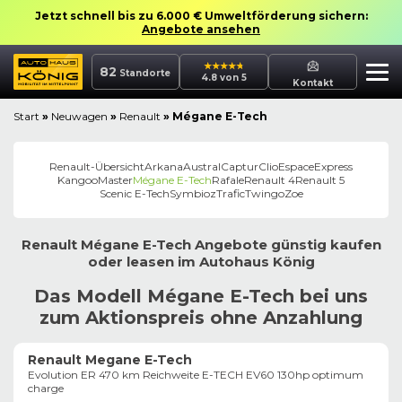
Jetzt schnell bis zu 6.000 € Umweltförderung sichern:
Angebote ansehen
82
Standorte
4.8 von 5
Kontakt
Start
»
Neuwagen
»
Renault
»
Mégane E-Tech
Renault
-Übersicht
Arkana
Austral
Captur
Clio
Espace
Express
Kangoo
Master
Mégane E-Tech
Rafale
Renault 4
Renault 5
Scenic E-Tech
Symbioz
Trafic
Twingo
Zoe
Renault
Mégane E-Tech
Angebote günstig kaufen
oder leasen im
Autohaus
König
Das Modell Mégane E-Tech bei uns
zum Aktionspreis ohne Anzahlung
Renault Megane E-Tech
Evolution ER 470 km Reichweite E-TECH EV60 130hp optimum
charge