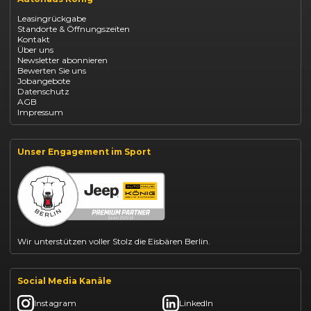
Opel Corsa finanzieren
Leasingrückgabe
Opel Astra leasen
Standorte & Öffnungszeiten
Opel Mokka kaufen
Kontakt
Opel Grandland finanzieren
Über uns
Opel Vivaro Gewerbeleasing
Newsletter abonnieren
Fiat 500 finanzieren
Bewerten Sie uns
Fiat Panda leasen
Jobangebote
Dacia Duster finanzieren
Datenschutz
Dacia Sandero kaufen
AGB
Dacia Jogger leasen
Impressum
Jeep Compass leasen
Jeep Renegade finanzieren
Suzuki Vitara kaufen
Suzuki Swift finanzieren
Unser Engagement im Sport
BYD Dolphin finanzieren
Kia Ceed finanzieren
Kia Sportage leasen
Mazda CX-30 finanzieren
Citroën C3 leasen
Wir unterstützen voller Stolz die Eisbären Berlin.
Social Media Kanäle
Instagram
LinkedIn