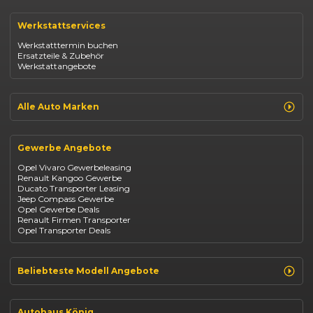
Renault Clio
Renault Captur
Werkstattservices
Opel Corsa
Opel Astra
Werkstatttermin buchen
Fiat 500
Ersatzteile & Zubehör
Dacia Duster
Werkstattangebote
Dacia Sandero
Jeep Compass
Jeep Avenger
Jeep Renegade
Alle Auto Marken
Suzuki Vitara
Suzuki Swift
Renault
Kia Ceed
Opel
BYD Seal
Gewerbe Angebote
Fiat
Mazda CX-30
Dacia
Citroen C4
Opel Vivaro Gewerbeleasing
Jeep
Renault Kangoo Gewerbe
Suzuki
Ducato Transporter Leasing
BYD
Jeep Compass Gewerbe
Kia
Opel Gewerbe Deals
Mazda
Renault Firmen Transporter
Citroën
Opel Transporter Deals
Abarth
Fiat Professional
Beliebteste Modell Angebote
Renault Clio finanzieren
Renault Arkana Leasing
Autohaus König
Renault Captur Leasing