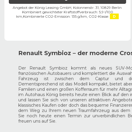
Angebot der König Leasing GmbH, Kolonnenstr. 31, 10829 Berlin ​
Kombiniert gewichteter Kraftstoffverbrauch: 5,9 l/100
km,
Kombinierte CO2-Emission: 135 g/km,
CO2-Klasse:
D
Renault Symbioz – der moderne Cro
Der Renault Symbioz kommt als neues SUV-Mo
französischen Autobauers und komplettiert die Auswah
Fahrzeug ist zwischen dem Captur und dem
Dementsprechend ist das Modell kompakt, bietet aber 
Familien und einen großen Kofferraum für mehr Alltagst
im Autohaus König bereits heute einen Blick auf den 
und lassen Sie sich von unseren attraktiven Angebo
klassisches Kaufen oder doch das bequeme Finanzieren
dem Weg zu Ihrem neuen Traumfahrzeug aus dem H
Sie noch heute einen Termin zur unverbindlichen Be
freuen uns auf Sie.