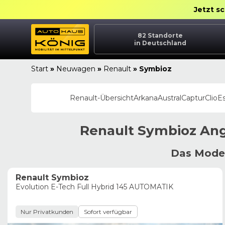
Jetzt s
82
Standorte
in Deutschland
Start
»
Neuwagen
»
Renault
»
Symbioz
Renault
-Übersicht
Arkana
Austral
Captur
Clio
E
Renault
Symbioz
Ang
Das Model
Renault Symbioz
Evolution E-Tech Full Hybrid 145 AUTOMATIK
Nur Privatkunden
Sofort verfügbar