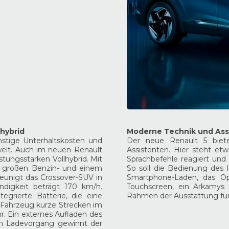
hybrid
Moderne Technik und Assi
nstige Unterhaltskosten und
Der neue Renault 5 biet
welt. Auch im neuen Renault
Assistenten. Hier steht etw
stungsstarken Vollhybrid. Mit
Sprachbefehle reagiert un
er großen Benzin- und einem
So soll die Bedienung des 
unigt das Crossover-SUV in
Smartphone-Laden, das Op
digkeit beträgt 170 km/h.
Touchscreen, ein Arkamys
egrierte Batterie, die eine
Rahmen der Ausstattung für
 Fahrzeug kurze Strecken im
hr. Ein externes Aufladen des
den Ladevorgang gewinnt der