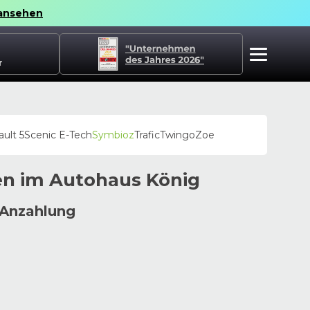
ansehen
r
ult 5
Scenic E-Tech
Symbioz
Trafic
Twingo
Zoe
en im
Autohaus
König
 Anzahlung