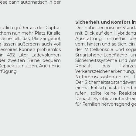
ese dann automatisch in der
Sicherheit und Komfort i
tlich größer als der Captur.
Der hohe technische Stand
hem nun mehr Platz für alle
mit Blick auf den Hybridan
Reihe fällt das Platzangebot
Ausstattung. Immerhin bie
 lassen außerdem auch voll
vorn, hinten und seitlich, e
cessoires können problemlos
der Mittelkonsole und soga
in 492 Liter Ladevolumen
Smartphone-Ladefläche un
 der zweiten Reihe bequem
Sicherheitssysteme und Ass
 Gepäck zu nutzen. Auch eine
Renault das Fahrze
rfügung.
Verkehrszeichenerkennu
Notbremsassistenten mit 
Der Sicherheitsabstandswa
einmal kritisch ausfällt und
rufen, sollte keine Reakti
Renault Symbioz unterstreic
für Familien hervorragend ge