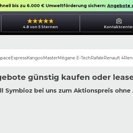
chnell bis zu 6.000 € Umweltförderung sichern:
Angebote 
4.8 von 5 Sternen
Kontaktcente
space
Express
Kangoo
Master
Mégane E-Tech
Rafale
Renault 4
Rena
ebote günstig kaufen oder leas
l Symbioz bei uns zum Aktionspreis ohne