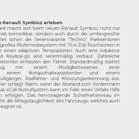
m Renault Symbioz erleben
ard macht sich beim neuen Renault Symbioz nicht nur
trieb bemerkbar, sondern auch durch die umfangreiche
tet schon die Serienvariante "Techno" Parksensoren
in großes Multimediasystem mit 10,4-Zoll-Touchscreen in
r einen adaptiven Tempopiloten. Auch eine induktive
d Keyless-go sind serienmäßig verbaut. Zahlreiche
istenten entlasten den Fahrer. Standardmäßig stattet
ug mit einem Müdigkeitswarner, einer
ng, einem Notspurhalteassistenten und einem
Fußgänger, Radfahrer- und Kreuzungserkennung aus.
rner schlägt Alarm, wenn der Abstand zum Vordermann
 das eCall-Notrufsystem kann im Falle eines Unfalls Hilfe
on erfolgen. Das hervorragende Sicherheitsniveau im
ht die Alltagstauglichkeit des Fahrzeugs, welches auch
eignet ist.