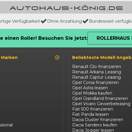
ortige Verfügbarkeit
Ohne Anzahlung
Bundesweit verfügb
e einen Roller! Besuchen Sie jetzt:
ROLLERHAUS 
o Marken
Beliebteste Modell Angeb
Renault Clio finanzieren
Renault Arkana Leasing
Renault Captur Leasing
Opel Corsa finanzieren
Opel Astra leasen
Opel Mokka kaufen
Opel Grandland finanzieren
Opel Vivaro Gewerbeleasing
Fiat 500 finanzieren
Fiat Panda leasen
Dacia Duster finanzieren
ssional
Dacia Sandero kaufen
Dacia Jogger leasen