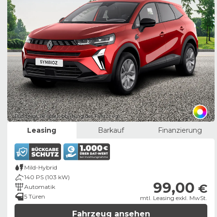
Bild zeigt Beispielabbildung des Fahrzeugs
Leasing
Barkauf
Finanzierung
Mild-Hybrid
140 PS (103 kW)
99,00
€
Automatik
5 Türen
mtl. Leasing exkl. MwSt.
Fahrzeug ansehen