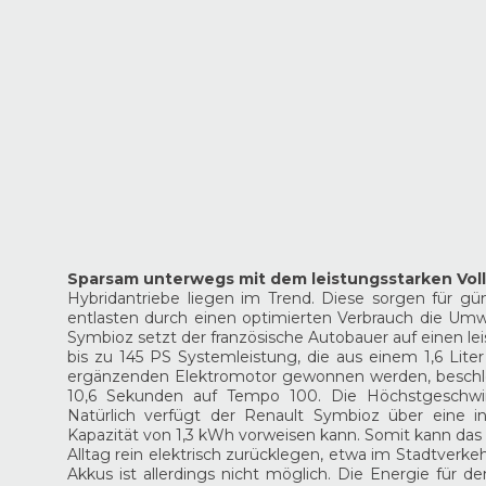
Sparsam unterwegs mit dem leistungsstarken Voll
Hybridantriebe liegen im Trend. Diese sorgen für gü
entlasten durch einen optimierten Verbrauch die Um
Symbioz setzt der französische Autobauer auf einen lei
bis zu 145 PS Systemleistung, die aus einem 1,6 Lit
ergänzenden Elektromotor gewonnen werden, beschle
10,6 Sekunden auf Tempo 100. Die Höchstgeschwin
Natürlich verfügt der Renault Symbioz über eine int
Kapazität von 1,3 kWh vorweisen kann. Somit kann das
Alltag rein elektrisch zurücklegen, etwa im Stadtverke
Akkus ist allerdings nicht möglich. Die Energie für 