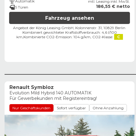
Automatik
mtl. Leasing inkl. MwSt.
186,55 € netto
5 Türen
Fahrzeug ansehen
Angebot der König Leasing GmbH, Kolonnenstr. 31, 10829 Berlin ​
Kombiniert gewichteter Kraftstoffverbrauch: 4,6 l/100
km,
Kombinierte CO2-Emission: 104 g/km,
CO2-Klasse:
C
Renault Symbioz
Evolution Mild Hybrid 140 AUTOMATIK
Für Gewerbekunden mit Registereintrag!
Nur Geschäftskunden
Sofort verfügbar
Ohne Anzahlung