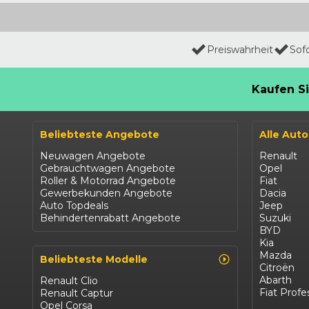
Preiswahrheit
Sof
Kaufen Si
Beliebteste Angebote
Alle Aut
Neuwagen Angebote
Renault
Gebrauchtwagen Angebote
Opel
Roller & Motorrad Angebote
Fiat
Gewerbekunden Angebote
Dacia
Auto Topdeals
Jeep
Behindertenrabatt Angebote
Suzuki
BYD
Kia
Mazda
Beliebteste Modelle
Citroën
Abarth
Renault Clio
Fiat Profe
Renault Captur
Opel Corsa