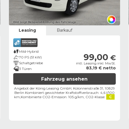
Bild zeigt Beispielabbildung des Fahrzeugs
Leasing
Barkauf
Mild-Hybrid
99,00
€
70 PS (51 kW)
Schaltgetriebe
mtl. Leasing inkl. MwSt.
83,19 € netto
3 Türen
Fahrzeug ansehen
Angebot der König Leasing GmbH, Kolonnenstraße 31, 10829
Berlin ​
Kombiniert gewichteter Kraftstoffverbrauch: 4,6 l/100
km,
Kombinierte CO2-Emission: 105 g/km,
CO2-Klasse:
C