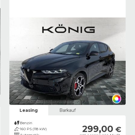
Bild zeigt Beispielabbildung des Fahrzeugs
Leasing
Barkauf
Benzin
299,00
€
160 PS (118 kW)
Automatik