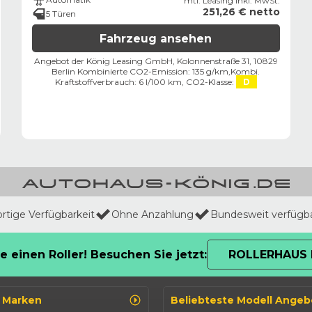
mtl. Leasing inkl. MwSt.
251,26 € netto
5 Türen
Fahrzeug ansehen
Angebot der König Leasing GmbH, Kolonnenstraße 31, 10829
Berlin ​
Kombinierte CO2-Emission: 135 g/km,
Kombi.
Kraftstoffverbrauch: 6 l/100 km,
CO2-Klasse:
D
ortige Verfügbarkeit
Ohne Anzahlung
Bundesweit verfügb
e einen Roller! Besuchen Sie jetzt:
ROLLERHAUS 
o Marken
Beliebteste Modell Angeb