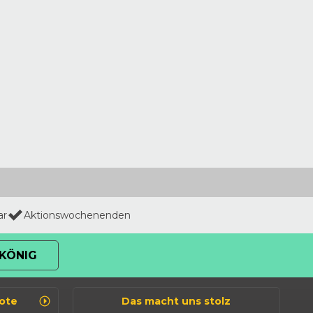
ar
Aktionswochenenden
KÖNIG
ote
Das macht uns stolz