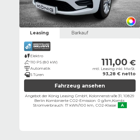
Bild zeigt Beispielabbildung des Fahrzeugs
Leasing
Barkauf
Elektro
111,00
€
110 PS (80 kW)
Automatik
mtl. Leasing inkl. MwSt.
93,28 € netto
5 Türen
Fahrzeug ansehen
Angebot der König Leasing GmbH, Kolonnenstraße 31, 10829
Berlin ​
Kombinierte CO2-Emission: 0 g/km,
Kombi.
Stromverbrauch: 17 kWh/100 km,
CO2-Klasse:
A