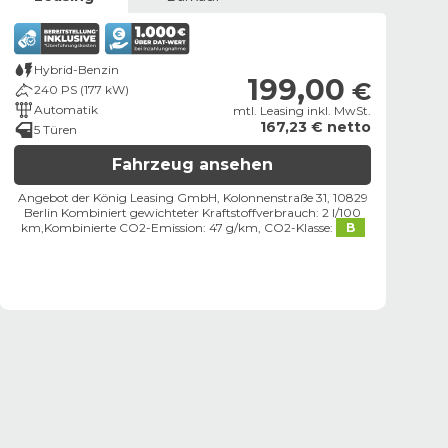
Hybrid-Benzin
199,00
€
240 PS (177 kW)
Automatik
mtl. Leasing inkl. MwSt.
167,23 € netto
5 Türen
Fahrzeug ansehen
Angebot der König Leasing GmbH, Kolonnenstraße 31, 10829
Berlin ​
Kombiniert gewichteter Kraftstoffverbrauch: 2 l/100
km,
Kombinierte CO2-Emission: 47 g/km,
CO2-Klasse:
B