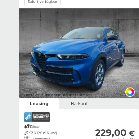
Sofort verfügbar
Bild zeigt Beispielabbildung des Fahrzeugs
Leasing
Barkauf
Diesel
229,00
€
130 PS (96 kW)
Automatik