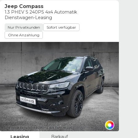
Jeep Compass
1.3 PHEV S 240PS 4x4 Automatik
Dienstwagen-Leasing
Nur Privatkunden
Sofort verfügbar
Ohne Anzahlung
Bild zeigt Beispielabbildung des Fahrzeugs
Leasing
Barkauf