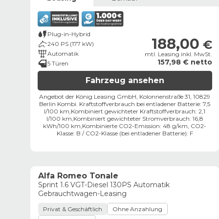
Plug-in-Hybrid
188,00
€
240 PS (177 kW)
Automatik
mtl. Leasing inkl. MwSt.
157,98 € netto
5 Türen
Fahrzeug ansehen
Angebot der König Leasing GmbH, Kolonnenstraße 31, 10829
Berlin ​
Kombi. Kraftstoffverbrauch bei entladener Batterie: 7,5
l/100 km,
Kombiniert gewichteter Kraftstoffverbrauch: 2,1
l/100 km,
Kombiniert gewichteter Stromverbrauch: 16,8
kWh/100 km,
Kombinierte CO2-Emission: 48 g/km,
CO2-
Klasse:
B
/
CO2-Klasse (bei entladener Batterie):
F
Alfa Romeo Tonale
Sprint 1.6 VGT-Diesel 130PS Automatik
Gebrauchtwagen-Leasing
Privat & Geschäftlich
Ohne Anzahlung