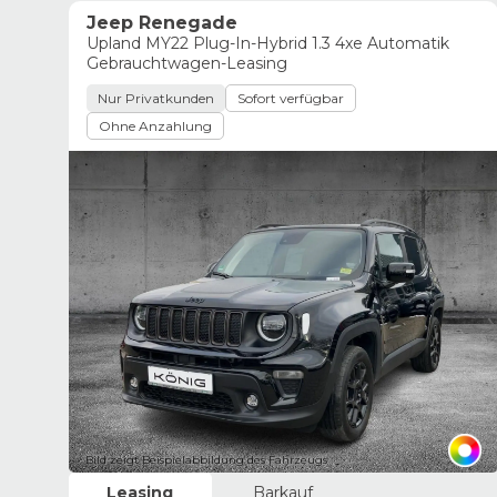
Jeep Renegade
Upland MY22 Plug-In-Hybrid 1.3 4xe Automatik
Gebrauchtwagen-Leasing
Nur Privatkunden
Sofort verfügbar
Ohne Anzahlung
Bild zeigt Beispielabbildung des Fahrzeugs
Leasing
Barkauf