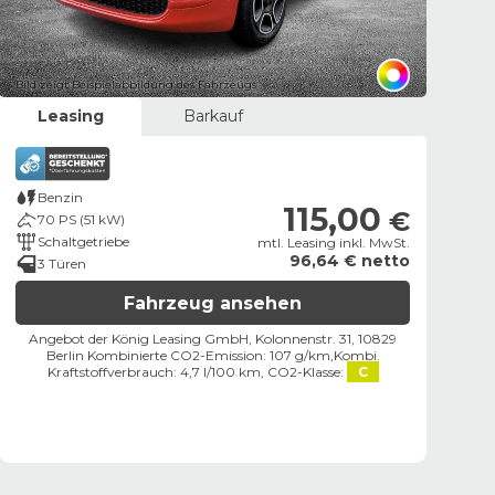
Bild zeigt Beispielabbildung des Fahrzeugs
Leasing
Barkauf
Benzin
115,00
€
70 PS (51 kW)
Schaltgetriebe
mtl. Leasing inkl. MwSt.
96,64 € netto
3 Türen
Fahrzeug ansehen
Angebot der König Leasing GmbH, Kolonnenstr. 31, 10829
Berlin ​
Kombinierte CO2-Emission: 107 g/km,
Kombi.
Kraftstoffverbrauch: 4,7 l/100 km,
CO2-Klasse:
C