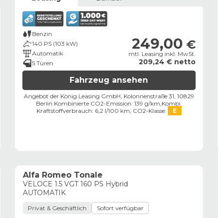
Benzin
249,00
€
140 PS (103 kW)
Automatik
mtl. Leasing inkl. MwSt.
209,24 € netto
5 Türen
Fahrzeug ansehen
Angebot der König Leasing GmbH, Kolonnenstraße 31, 10829
Berlin ​
Kombinierte CO2-Emission: 139 g/km,
Kombi.
Kraftstoffverbrauch: 6,2 l/100 km,
CO2-Klasse:
E
Alfa Romeo Tonale
VELOCE 1.5 VGT 160 PS Hybrid
AUTOMATIK
Privat & Geschäftlich
Sofort verfügbar