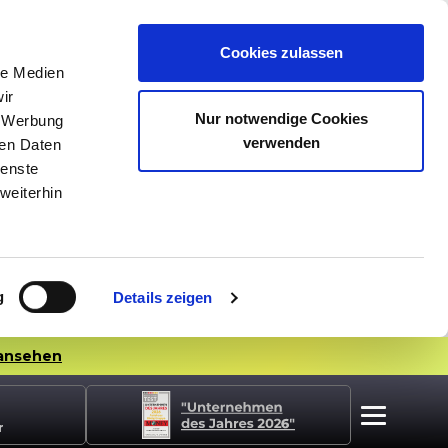
Cookies zulassen
le Medien
ir
Nur notwendige Cookies
, Werbung
verwenden
ren Daten
ienste
weiterhin
g
Details zeigen
ansehen
r