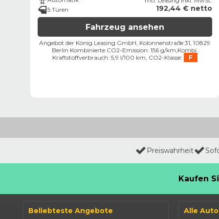
mtl. Leasing inkl. MwSt.
192,44 € netto
5 Türen
Fahrzeug ansehen
Angebot der König Leasing GmbH, Kolonnenstraße 31, 10829
Berlin ​
Kombinierte CO2-Emission: 156 g/km,
Kombi.
Kraftstoffverbrauch: 5,9 l/100 km,
CO2-Klasse:
F
Preiswahrheit
Sof
Kaufen Si
Beliebteste Angebote
Alle Aut