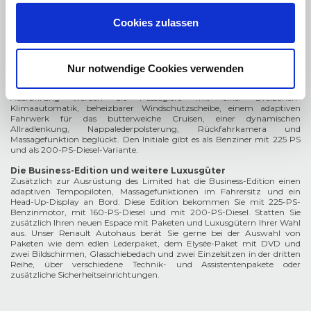
Notbremsassistenten, den Spurhalte-Warner, die
Verkehrszeichenerkennung und den Toter-Winkel- Warner ergänzt. Den
Cookies zulassen
Limited bekommen Sie mit dem 225 PS Ottomotor. Der sprintet in nur
7,9 Sekunden über die Hundertkilometermarke und erreicht 224
Stundenkilometer Höchstgeschwindigkeit.
Nur notwendige Cookies verwenden
Der Initiale Paris
Noch mehr Luxus präsentiert der edle Initiale Paris. In dieser prächtigen
Ausführung werden die Passagiere mit einer Dreizonen-
Klimaautomatik, beheizbarer Windschutzscheibe, einem adaptiven
Fahrwerk für das butterweiche Cruisen, einer dynamischen
Allradlenkung, Nappalederpolsterung, Rückfahrkamera und
Massagefunktion beglückt. Den Initiale gibt es als Benziner mit 225 PS
und als 200-PS-Diesel-Variante.
Die Business-Edition und weitere Luxusgüter
Zusätzlich zur Ausrüstung des Limited hat die Business-Edition einen
adaptiven Tempopiloten, Massagefunktionen im Fahrersitz und ein
Head-Up-Display an Bord. Diese Edition bekommen Sie mit 225-PS-
Benzinmotor, mit 160-PS-Diesel und mit 200-PS-Diesel. Statten Sie
zusätzlich Ihren neuen Espace mit Paketen und Luxusgütern Ihrer Wahl
aus. Unser Renault Autohaus berät Sie gerne bei der Auswahl von
Paketen wie dem edlen Lederpaket, dem Elysée-Paket mit DVD und
zwei Bildschirmen, Glasschiebedach und zwei Einzelsitzen in der dritten
Reihe, über verschiedene Technik- und Assistentenpakete oder
zusätzliche Sicherheitseinrichtungen.