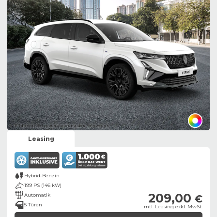
Bild zeigt Beispielabbildung des Fahrzeugs
Leasing
Hybrid-Benzin
199 PS (146 kW)
209,00
Automatik
€
5 Türen
mtl. Leasing exkl. MwSt.