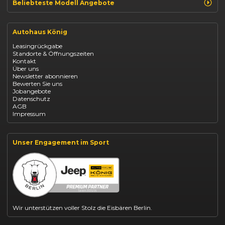
Beliebteste Modell Angebote
Renault Clio finanzieren
Renault Arkana Leasing
Autohaus König
Renault Captur Leasing
Opel Corsa finanzieren
Leasingrückgabe
Opel Astra leasen
Standorte & Öffnungszeiten
Opel Mokka kaufen
Kontakt
Opel Grandland finanzieren
Über uns
Opel Vivaro Gewerbeleasing
Newsletter abonnieren
Fiat 500 finanzieren
Bewerten Sie uns
Fiat Panda leasen
Jobangebote
Dacia Duster finanzieren
Datenschutz
Dacia Sandero kaufen
AGB
Dacia Jogger leasen
Impressum
Jeep Compass leasen
Jeep Renegade finanzieren
Suzuki Vitara kaufen
Suzuki Swift finanzieren
Unser Engagement im Sport
BYD Dolphin finanzieren
Kia Ceed finanzieren
Kia Sportage leasen
Mazda CX-30 finanzieren
Citroën C3 leasen
Wir unterstützen voller Stolz die Eisbären Berlin.