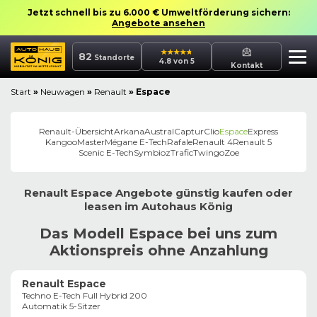
Jetzt schnell bis zu 6.000 € Umweltförderung sichern:
Angebote ansehen
82
Standorte
4.8 von 5
Kontakt
Start
»
Neuwagen
»
Renault
»
Espace
Renault
-Übersicht
Arkana
Austral
Captur
Clio
Espace
Express
Kangoo
Master
Mégane E-Tech
Rafale
Renault 4
Renault 5
Scenic E-Tech
Symbioz
Trafic
Twingo
Zoe
Renault
Espace
Angebote günstig kaufen oder
leasen im
Autohaus
König
Das Modell Espace bei uns zum
Aktionspreis ohne Anzahlung
Renault Espace
Techno E-Tech Full Hybrid 200
Automatik 5-Sitzer