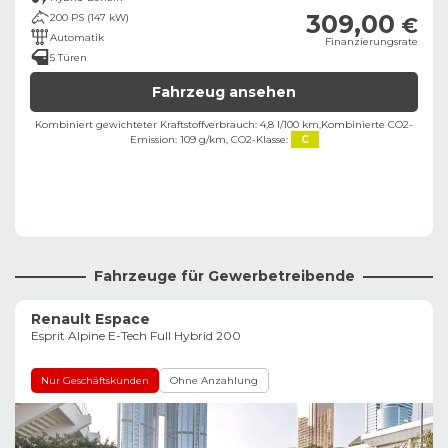
309,00
200 PS (147 kW)
€
Automatik
Finanzierungsrate
5 Türen
Fahrzeug ansehen
Kombiniert gewichteter Kraftstoffverbrauch: 4,8 l/100 km,
Kombinierte CO2-
Emission: 109 g/km,
CO2-Klasse:
C
Fahrzeuge für Gewerbetreibende
Renault Espace
Esprit Alpine E-Tech Full Hybrid 200
Nur Geschäftskunden
Ohne Anzahlung