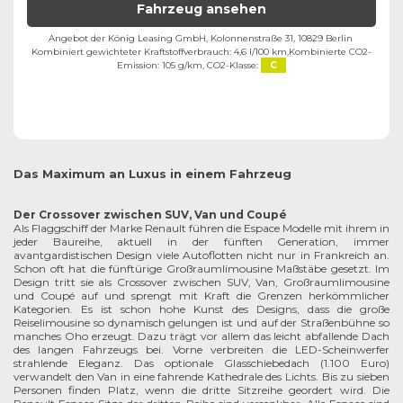
Fahrzeug ansehen
Angebot der König Leasing GmbH, Kolonnenstraße 31, 10829 Berlin ​
Kombiniert gewichteter Kraftstoffverbrauch: 4,6 l/100 km,
Kombinierte CO2-
Emission: 105 g/km,
CO2-Klasse:
C
Das Maximum an Luxus in einem Fahrzeug
Der Crossover zwischen SUV, Van und Coupé
Als Flaggschiff der Marke Renault führen die Espace Modelle mit ihrem in
jeder Baureihe, aktuell in der fünften Generation, immer
avantgardistischen Design viele Autoflotten nicht nur in Frankreich an.
Schon oft hat die fünftürige Großraumlimousine Maßstäbe gesetzt. Im
Design tritt sie als Crossover zwischen SUV, Van, Großraumlimousine
und Coupé auf und sprengt mit Kraft die Grenzen herkömmlicher
Kategorien. Es ist schon hohe Kunst des Designs, dass die große
Reiselimousine so dynamisch gelungen ist und auf der Straßenbühne so
manches Oho erzeugt. Dazu trägt vor allem das leicht abfallende Dach
des langen Fahrzeugs bei. Vorne verbreiten die LED-Scheinwerfer
strahlende Eleganz. Das optionale Glasschiebedach (1.100 Euro)
verwandelt den Van in eine fahrende Kathedrale des Lichts. Bis zu sieben
Personen finden Platz, wenn die dritte Sitzreihe geordert wird. Die