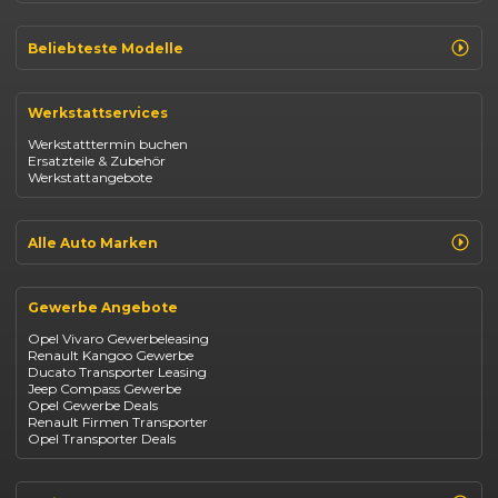
Beliebteste Modelle
Renault Clio
Renault Captur
Werkstattservices
Opel Corsa
Opel Astra
Werkstatttermin buchen
Fiat 500
Ersatzteile & Zubehör
Dacia Duster
Werkstattangebote
Dacia Sandero
Jeep Compass
Jeep Avenger
Jeep Renegade
Alle Auto Marken
Suzuki Vitara
Suzuki Swift
Renault
Kia Ceed
Opel
BYD Seal
Gewerbe Angebote
Fiat
Mazda CX-30
Dacia
Citroen C4
Opel Vivaro Gewerbeleasing
Jeep
Renault Kangoo Gewerbe
Suzuki
Ducato Transporter Leasing
BYD
Jeep Compass Gewerbe
Kia
Opel Gewerbe Deals
Mazda
Renault Firmen Transporter
Citroën
Opel Transporter Deals
Abarth
Fiat Professional