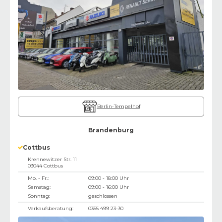
Berlin-Tempelhof
Brandenburg
Cottbus
Krennewitzer Str. 11
03044
Cottbus
Mo. - Fr.:
09:00 - 18:00 Uhr
Samstag:
09:00 - 16:00 Uhr
Sonntag:
geschlossen
Verkaufsberatung:
0355 499 23-30