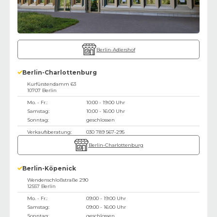
Berlin-Adlershof
Berlin-Charlottenburg
Kurfürstendamm 63
10707
Berlin
Mo. - Fr.:
10:00 - 19:00 Uhr
Samstag:
10:00 - 16:00 Uhr
Sonntag:
geschlossen
Verkaufsberatung:
030 789 567-295
Berlin-Charlottenburg
Berlin-Köpenick
Wendenschloßstraße 290
12557
Berlin
Mo. - Fr.:
09:00 - 19:00 Uhr
Samstag:
09:00 - 16:00 Uhr
Sonntag:
geschlossen