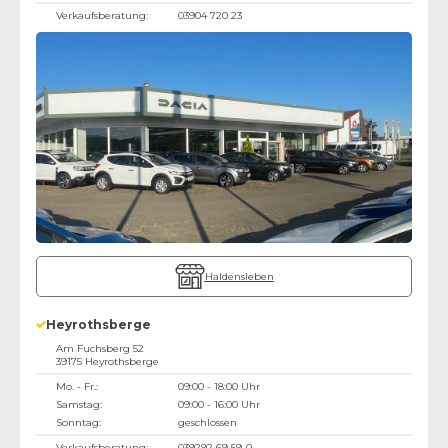
Verkaufsberatung:
03904 720 23
Haldensleben
Heyrothsberge
Am Fuchsberg 52
39175
Heyrothsberge
Mo. - Fr.:
09:00 - 18:00 Uhr
Samstag:
09:00 - 16:00 Uhr
Sonntag:
geschlossen
Verkaufsberatung:
039292 69 59-0