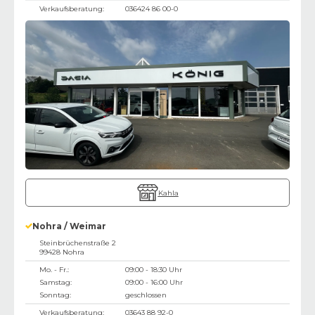
Verkaufsberatung:
036424 86 00-0
Kahla
Nohra / Weimar
Steinbrüchenstraße 2
99428
Nohra
Mo. - Fr.:
09:00 - 18:30 Uhr
Samstag:
09:00 - 16:00 Uhr
Sonntag:
geschlossen
Verkaufsberatung:
03643 88 92-0