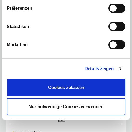
Gosen
Präferenzen
Am Müggelpark 6
15537
Gosen
Mo. - Fr.:
09:00 - 18:30 Uhr
Statistiken
Samstag:
09:00 - 14:00 Uhr
Sonntag:
geschlossen
Verkaufsberatung:
03362 883 91-0
Marketing
Details zeigen
Cookies zulassen
Nur notwendige Cookies verwenden
Gosen