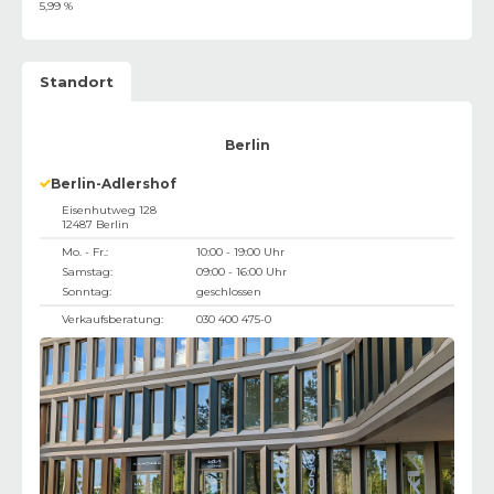
5,99 %
Standort
Berlin
Berlin-Adlershof
Eisenhutweg 128
12487
Berlin
Mo. - Fr.:
10:00 - 19:00 Uhr
Samstag:
09:00 - 16:00 Uhr
Sonntag:
geschlossen
Verkaufsberatung:
030 400 475-0