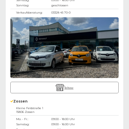
Samstag:
09:00 - 16:00 Uhr
Sonntag:
geschlossen
Verkaufsberatung:
03328 45 70-0
Teltow
Zossen
Kleine Feldstraße 1
15806
Zossen
Mo. - Fr.:
09:00 - 18:00 Uhr
Samstag:
09:00 - 16:00 Uhr