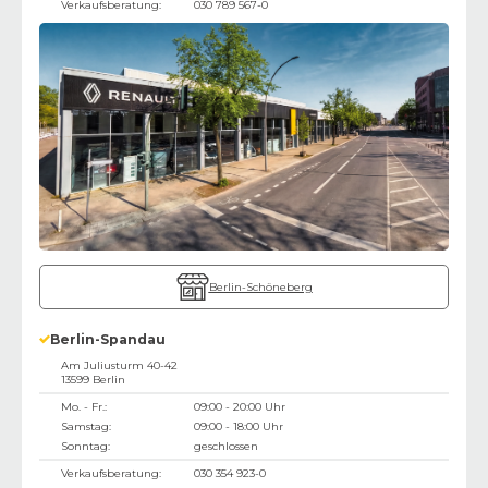
Verkaufsberatung:
030 789 567-0
Berlin-Schöneberg
Berlin-Spandau
Am Juliusturm 40-42
13599
Berlin
Mo. - Fr.:
09:00 - 20:00 Uhr
Samstag:
09:00 - 18:00 Uhr
Sonntag:
geschlossen
Verkaufsberatung:
030 354 923-0