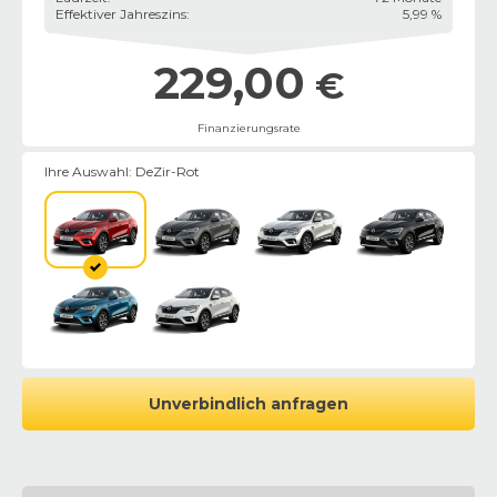
Effektiver Jahreszins
:
5,99 %
229,00
€
Finanzierungsrate
Ihre Auswahl:
DeZir-Rot
Unverbindlich anfragen