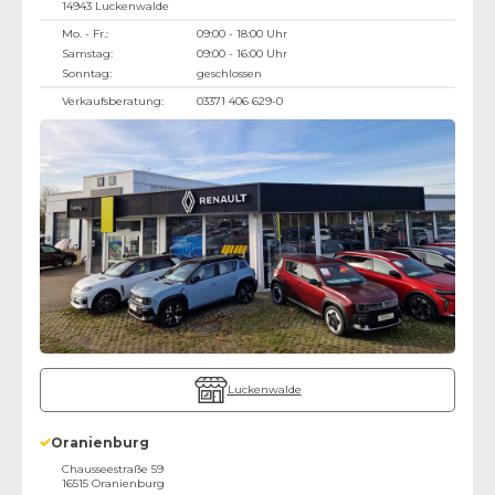
14943
Luckenwalde
Mo. - Fr.:
09:00 - 18:00 Uhr
Samstag:
09:00 - 16:00 Uhr
Sonntag:
geschlossen
Verkaufsberatung:
03371 406 629-0
Luckenwalde
Oranienburg
Chausseestraße 59
16515
Oranienburg