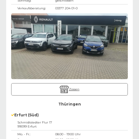
Sonntag:
geschlossen
Verkaufsberatung:
03377 204 01-0
Zossen
Thüringen
Erfurt (Süd)
Schmidtstedter Flur 17
99099
Erfurt
Mo. - Fr.:
08:00 - 19:00 Uhr