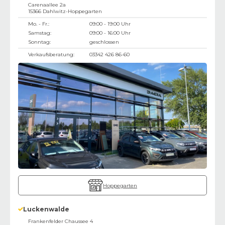
Carenaallee 2a
15366
Dahlwitz-Hoppegarten
Mo. - Fr.:
09:00 - 19:00 Uhr
Samstag:
09:00 - 16:00 Uhr
Sonntag:
geschlossen
Verkaufsberatung:
03342 426 86-60
Hoppegarten
Luckenwalde
Frankenfelder Chaussee 4