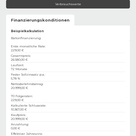
Verbrauchswerte
Finanzierungskonditionen
Beispielkalkulation
Ballonfinanzierung:
Erste monatliche Rate
:
229,00 €
Gesamtpreis
:
26.580,00 €
Laufzeit
:
72 Monate
Fester Sollzinssatz p.a.
:
5,78 %
Nettodarlehnsbetrag
:
20.999,00 €
70 Folgeraten
:
229,00 €
Kalkulierte Schlussrate
:
10.367,00 €
Kaufpreis
:
20.999,00 €
Anzahlung
:
0,00 €
Effektiver Jahreszins
: