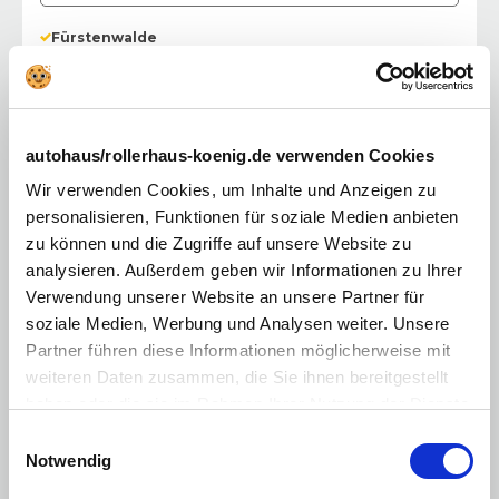
Fürstenwalde
Saarower Chaussee 2
15517
Fürstenwalde
Mo. - Fr.:
09:00 - 18:30 Uhr
Samstag:
09:00 - 16:00 Uhr
Sonntag:
geschlossen
autohaus/rollerhaus-koenig.de verwenden Cookies
Verkaufsberatung:
03361 376 41-12
Wir verwenden Cookies, um Inhalte und Anzeigen zu
personalisieren, Funktionen für soziale Medien anbieten
zu können und die Zugriffe auf unsere Website zu
analysieren. Außerdem geben wir Informationen zu Ihrer
Verwendung unserer Website an unsere Partner für
soziale Medien, Werbung und Analysen weiter. Unsere
Partner führen diese Informationen möglicherweise mit
weiteren Daten zusammen, die Sie ihnen bereitgestellt
haben oder die sie im Rahmen Ihrer Nutzung der Dienste
gesammelt haben. Sie geben Einwilligung zu unseren
Einwilligungsauswahl
Cookies, wenn Sie unsere Webseite weiterhin nutzen.
Notwendig
Fürstenwalde