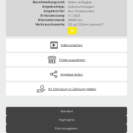
Bereitstellungszeit:
Sofort verfügbar
Angebotstyp:
Gebrauchtwagen
Angebot für:
Nur Privatkunden
Erstzulassung:
11 / 2023
Kilometerstand:
25000 km
Verbrauchswerte:
122 g CO2/km (komb.)**
D
Video ansehen
Filiale auswählen
Angebot teilen
€
Ihr Fahrzeug in Zahlung geben
Standort
Highlights
Fahrzeugdaten