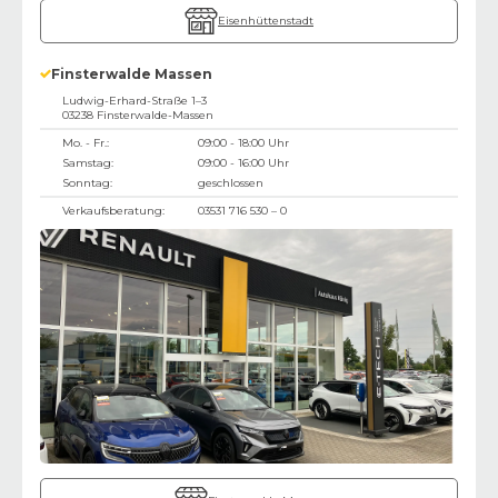
Eisenhüttenstadt
Finsterwalde Massen
Ludwig-Erhard-Straße 1–3
03238
Finsterwalde-Massen
Mo. - Fr.:
09:00 - 18:00 Uhr
Samstag:
09:00 - 16:00 Uhr
Sonntag:
geschlossen
Verkaufsberatung:
03531 716 530 – 0