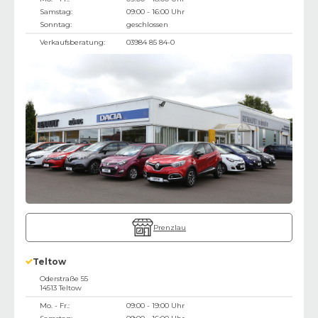
Samstag:
09:00 - 16:00 Uhr
Sonntag:
geschlossen
Verkaufsberatung:
03984 85 84-0
Prenzlau
Teltow
Oderstraße 55
14513
Teltow
Mo. - Fr.:
09:00 - 19:00 Uhr