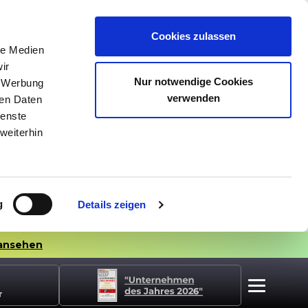
Cookies zulassen
le Medien
ir
Nur notwendige Cookies
, Werbung
verwenden
ren Daten
ienste
weiterhin
g
Details zeigen
ansehen
r