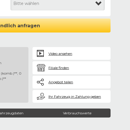
Bitte wählen
ndlich anfragen
Video ansehen
n
Filiale finden
(komb.)**; 0
.)**
Angebot teilen
€
Ihr Fahrzeug in Zahlung geben
ahrzeugdaten
Verbrauchswerte