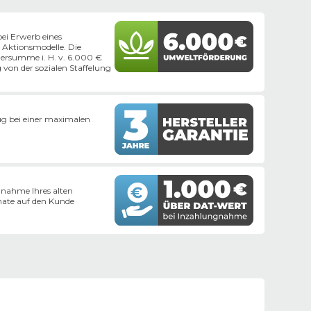
ei Erwerb eines
 Aktionsmodelle. Die
dersumme i. H. v. 6.000 €
g von der sozialen Staffelung
eug bei einer maximalen
nahme Ihres alten
ate auf den Kunde