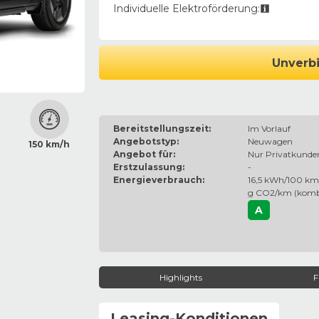
Individuelle Elektroförderung:
Unverbi
Bereitstellungszeit:
Im Vorlauf
Angebotstyp:
Neuwagen
150 km/h
Angebot für:
Nur Privatkunde
Erstzulassung:
-
Energieverbrauch:
16,5 kWh/100 km 
g CO2/km (komb
A
Highlights
F
Leasing-Konditionen