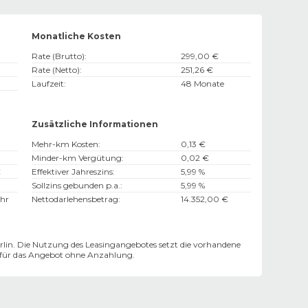
Monatliche Kosten
Rate (Brutto)
:
299,00 €
Rate (Netto)
:
251,26 €
Laufzeit
:
48 Monate
Zusätzliche Informationen
Mehr-km Kosten
:
0,13 €
Minder-km Vergütung
:
0,02 €
€
Effektiver Jahreszins
:
5,99 %
Sollzins gebunden p.a.
:
5,99 %
hr
Nettodarlehensbetrag
:
14.352,00 €
lin. Die Nutzung des Leasingangebotes setzt die vorhandene
n für das Angebot ohne Anzahlung.