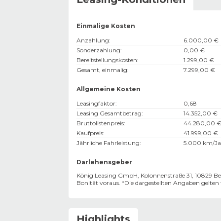
Einmalige Kosten
Anzahlung
:
6.000,00 €
Sonderzahlung
:
0,00 €
Bereitstellungskosten
:
1.299,00 €
Gesamt, einmalig
:
7.299,00 €
Allgemeine Kosten
Leasingfaktor
:
0,68
Leasing Gesamtbetrag
:
14.352,00 €
Bruttolistenpreis
:
44.280,00 
Kaufpreis
:
41.999,00 €
Jährliche Fahrleistung
:
5.000 km/Ja
Darlehensgeber
König Leasing GmbH, Kolonnenstraße 31, 10829 Ber
Bonität voraus. *Die dargestellten Angaben gelte
Highlights