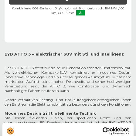
Kombinierte CO2-Emission: 0 g/km,
Kombi. Stromverbrauch: 16,4 kWh/100
km,
CO2-Klasse:
A
BYD ATTO 3 – elektrischer SUV mit Stil und Intelligenz
Der BYD ATTO 3 steht für die neue Generation smarter Elektromobilität.
Als vollelektrischer Kompakt-SUV kombiniert er modernes Design,
innovative Technologie und ein überzeugendes Raumgefühl. Mit seinem
markanten Auftritt, seiner hohen Reichweite und seiner hochwertigen
Verarbeitung zeigt der ATTO 3, wie komfortabel und dynamisch
nachhaltiges Fahren heute sein kann.
Unsere attraktiven Leasing- und Barkaufangebote ermöglichen Ihnen
den Einstieg in die Elektromobilität zu besonders günstigen Konditionen.
Modernes Design trifft intelligente Technik
Mit seinen fließenden Linien, der sportlichen Front und den
charakteristischen LED-Scheinwerfern präsentiert sich der BYD ATTO 3
elegant und gleichzeitig selbstbewusst. Das Interieur beeindruckt mit
einem futuristischen Look, hochwertigen Materialien und viel Liebe zum