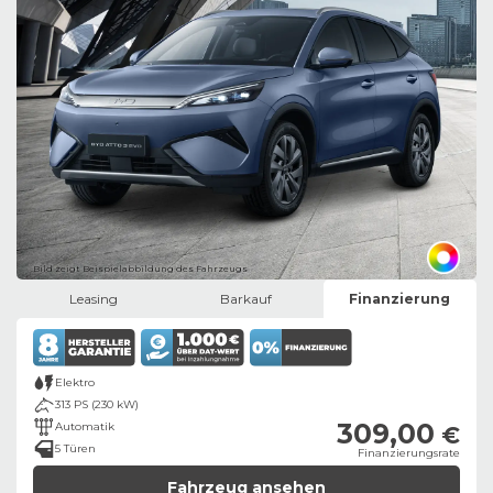
Bild zeigt Beispielabbildung des Fahrzeugs
Leasing
Barkauf
Finanzierung
Elektro
313 PS (230 kW)
309,00
Automatik
€
5 Türen
Finanzierungsrate
Fahrzeug ansehen