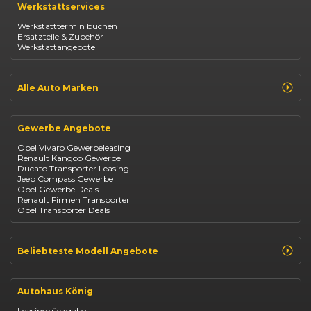
Werkstattservices
Opel Corsa
Opel Astra
Werkstatttermin buchen
Fiat 500
Ersatzteile & Zubehör
Dacia Duster
Werkstattangebote
Dacia Sandero
Jeep Compass
Jeep Avenger
Jeep Renegade
Alle Auto Marken
Suzuki Vitara
Suzuki Swift
Renault
Kia Ceed
Opel
BYD Seal
Gewerbe Angebote
Fiat
Mazda CX-30
Dacia
Citroen C4
Opel Vivaro Gewerbeleasing
Jeep
Renault Kangoo Gewerbe
Suzuki
Ducato Transporter Leasing
BYD
Jeep Compass Gewerbe
Kia
Opel Gewerbe Deals
Mazda
Renault Firmen Transporter
Citroën
Opel Transporter Deals
Abarth
Fiat Professional
Beliebteste Modell Angebote
Renault Clio finanzieren
Renault Arkana Leasing
Autohaus König
Renault Captur Leasing
Opel Corsa finanzieren
Leasingrückgabe