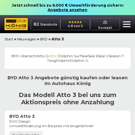
Jetzt schnell bis zu 6.000 € Umweltförderung sichern:
Angebote ansehen
82
Standorte
4.8 von 5
Kontakt
Start
»
Neuwagen
»
BYD
»
Atto 3
BYD
-Übersicht
Atto 2
Atto 3
Dolphin Surf
Seal
Seal 6
Seal U
Sealion 7
Tang
Dolphin
Dolphin G
BYD
Atto 3
Angebote günstig kaufen oder leasen
im
Autohaus
König
Das Modell Atto 3 bei uns zum
Aktionspreis ohne Anzahlung
BYD Atto 3
EVO Design
Umweltförderung im Barpreis mit eingerechnet!
Nur Privatkunden