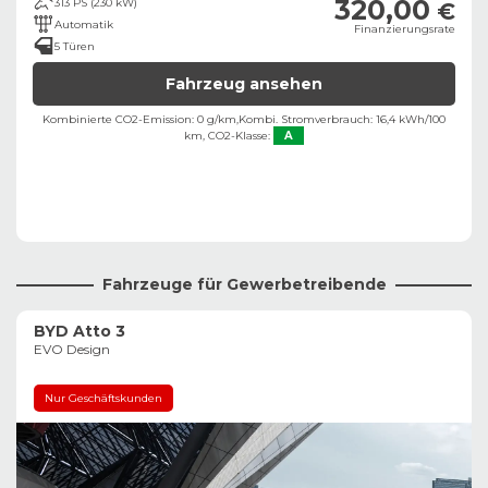
320,00
313 PS (230 kW)
€
Automatik
Finanzierungsrate
5 Türen
Fahrzeug ansehen
Kombinierte CO2-Emission: 0 g/km,
Kombi. Stromverbrauch: 16,4 kWh/100
km,
CO2-Klasse:
A
Fahrzeuge für Gewerbetreibende
BYD Atto 3
EVO Design
Nur Geschäftskunden