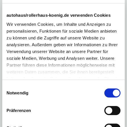
Detail – von den dynamischen Türgriffen über die wellenförmigen
Oberflächen bis zum drehbaren 12,8-Zoll-Touchscreen mit Smartphone-
Integration (Apple CarPlay / Android Auto).
autohaus/rollerhaus-koenig.de verwenden Cookies
Bereits die Basisversion bietet eine umfangreiche Ausstattung mit
Klimaanlage, Rückfahrkamera, Tempomat, Sprachsteuerung,
Wir verwenden Cookies, um Inhalte und Anzeigen zu
elektrischer Heckklappe, Keyless-System, Panoramadach und einer
Vielzahl moderner Fahrerassistenzsysteme wie Notbremsassistent,
personalisieren, Funktionen für soziale Medien anbieten
Spurhaltewarnung, Querverkehrswarner und adaptiver
zu können und die Zugriffe auf unsere Website zu
Geschwindigkeitsregelung. Der BYD ATTO 3 überzeugt nicht nur durch
Technik, sondern auch durch höchsten Fahrkomfort und smarte
analysieren. Außerdem geben wir Informationen zu Ihrer
Alltagstauglichkeit.
Verwendung unserer Website an unsere Partner für
soziale Medien, Werbung und Analysen weiter. Unsere
Partner führen diese Informationen möglicherweise mit
weiteren Daten zusammen, die Sie ihnen bereitgestellt
haben oder die sie im Rahmen Ihrer Nutzung der Dienste
gesammelt haben. Sie geben Einwilligung zu unseren
Einwilligungsauswahl
Cookies, wenn Sie unsere Webseite weiterhin nutzen.
Notwendig
Präferenzen