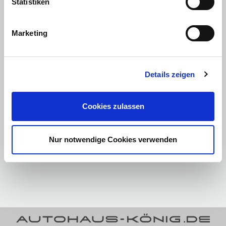
Statistiken
Marketing
Elektrische Performance mit Reichweite und Fahrspaß
Der BYD ATTO 3 wird von einem 150 kW / 204 PS starken Elektromotor
angetrieben und beschleunigt in nur 7,3 Sekunden auf 100 km/h. Seine
Details zeigen
Reichweite von bis zu 420 Kilometern (WLTP) macht ihn zu einem
idealen Begleiter für Stadt, Land und Autobahn. Die innovative BYD
Blade Battery steht für maximale Sicherheit, lange Lebensdauer und
effiziente Energienutzung.
Cookies zulassen
Das 11-kW-Bordladegerät ermöglicht komfortables Laden zu Hause oder
an öffentlichen Stationen. Dank Schnellladefunktion ist der Akku in etwa
30 Minuten von 30 auf 80 Prozent geladen. Mit der Vehicle-to-Load-
Nur notwendige Cookies verwenden
Funktion (V2L) können Sie externe Geräte mit Strom versorgen –
praktisch beim Camping oder im Alltag.