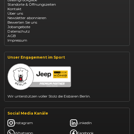
Opel Astra leasen
Standorte & Öffnungszeiten
Opel Mokka kaufen
Kontakt
Opel Grandland finanzieren
Über uns
Opel Vivaro Gewerbeleasing
Newsletter abonnieren
Fiat 500 finanzieren
Bewerten Sie uns
Fiat Panda leasen
Jobangebote
Dacia Duster finanzieren
Datenschutz
Dacia Sandero kaufen
AGB
Dacia Jogger leasen
Impressum
Jeep Compass leasen
Jeep Renegade finanzieren
Suzuki Vitara kaufen
Suzuki Swift finanzieren
Unser Engagement im Sport
BYD Dolphin finanzieren
Kia Ceed finanzieren
Kia Sportage leasen
Mazda CX-30 finanzieren
Citroën C3 leasen
Wir unterstützen voller Stolz die Eisbären Berlin.
Social Media Kanäle
Instagram
LinkedIn
Whatsapp
Facebook