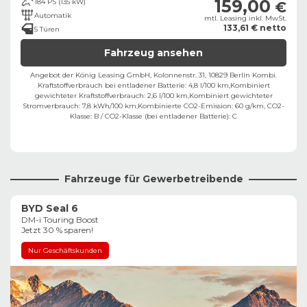
159,00
184 PS (135 kW)
€
Automatik
mtl. Leasing inkl. MwSt.
133,61 € netto
5 Türen
Fahrzeug ansehen
Angebot der König Leasing GmbH, Kolonnenstr. 31, 10829 Berlin ​
Kombi.
Kraftstoffverbrauch bei entladener Batterie: 4,8 l/100 km,
Kombiniert
gewichteter Kraftstoffverbrauch: 2,6 l/100 km,
Kombiniert gewichteter
Stromverbrauch: 7,8 kWh/100 km,
Kombinierte CO2-Emission: 60 g/km,
CO2-
Klasse:
B
/
CO2-Klasse (bei entladener Batterie):
C
Fahrzeuge für Gewerbetreibende
BYD Seal 6
DM-i Touring Boost
Jetzt 30 % sparen!
Nur Geschäftskunden