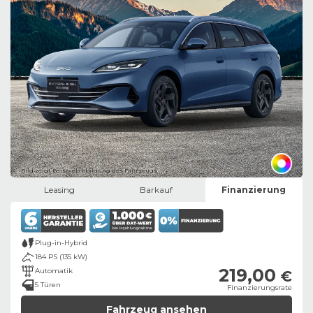
Bild zeigt Beispielabbildung des Fahrzeugs
Leasing
Barkauf
Finanzierung
Plug-in-Hybrid
184 PS (135 kW)
219,00
Automatik
€
5 Türen
Finanzierungsrate
Fahrzeug ansehen