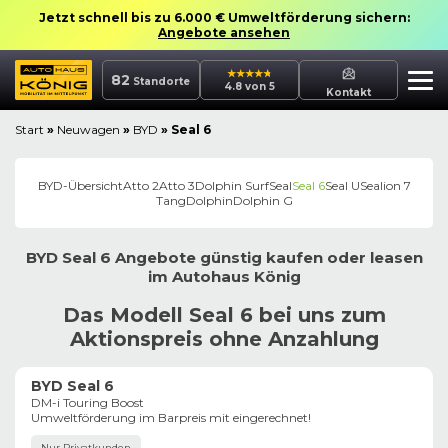
Jetzt schnell bis zu 6.000 € Umweltförderung sichern:
Angebote ansehen
82
Standorte
4.8 von 5
Kontakt
Start
»
Neuwagen
»
BYD
»
Seal 6
BYD
-Übersicht
Atto 2
Atto 3
Dolphin Surf
Seal
Seal 6
Seal U
Sealion 7
Tang
Dolphin
Dolphin G
BYD
Seal 6
Angebote günstig kaufen oder leasen
im
Autohaus
König
Das Modell Seal 6 bei uns zum
Aktionspreis ohne Anzahlung
BYD Seal 6
DM-i Touring Boost
Umweltförderung im Barpreis mit eingerechnet!
Nur Privatkunden