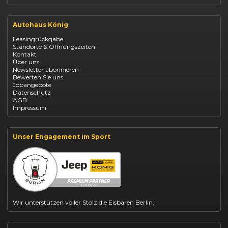
Renault Clio finanzieren
Renault Arkana Leasing
Autohaus König
Renault Captur Leasing
Opel Corsa finanzieren
Leasingrückgabe
Opel Astra leasen
Standorte & Öffnungszeiten
Opel Mokka kaufen
Kontakt
Opel Grandland finanzieren
Über uns
Opel Vivaro Gewerbeleasing
Newsletter abonnieren
Fiat 500 finanzieren
Bewerten Sie uns
Fiat Panda leasen
Jobangebote
Dacia Duster finanzieren
Datenschutz
Dacia Sandero kaufen
AGB
Dacia Jogger leasen
Impressum
Jeep Compass leasen
Jeep Renegade finanzieren
Suzuki Vitara kaufen
Suzuki Swift finanzieren
Unser Engagement im Sport
BYD Dolphin finanzieren
Kia Ceed finanzieren
Kia Sportage leasen
Mazda CX-30 finanzieren
Citroën C3 leasen
Wir unterstützen voller Stolz die Eisbären Berlin.