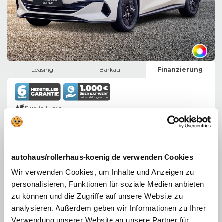
Bild zeigt Beispielabbildung des Fahrzeugs
Leasing
Barkauf
Finanzierung
Plug-in-Hybrid
184 PS (135 kW)
230,00
Automatik
€
5 Türen
Finanzierungsrate
Fahrzeug ansehen
autohaus/rollerhaus-koenig.de verwenden Cookies
Kombi. Kraftstoffverbrauch bei entladener Batterie: 4,8 l/100 km,
Kombiniert
Wir verwenden Cookies, um Inhalte und Anzeigen zu
gewichteter Kraftstoffverbrauch: 2,6 l/100 km,
Kombiniert gewichteter
personalisieren, Funktionen für soziale Medien anbieten
Stromverbrauch: 7,8 kWh/100 km,
Kombinierte CO2-Emission: 60 g/km,
CO2-
Klasse:
B
/
CO2-Klasse (bei entladener Batterie):
C
zu können und die Zugriffe auf unsere Website zu
analysieren. Außerdem geben wir Informationen zu Ihrer
Verwendung unserer Website an unsere Partner für