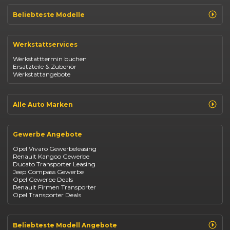
Beliebteste Modelle
Renault Clio
Renault Captur
Werkstattservices
Opel Corsa
Opel Astra
Werkstatttermin buchen
Fiat 500
Ersatzteile & Zubehör
Dacia Duster
Werkstattangebote
Dacia Sandero
Jeep Compass
Jeep Avenger
Jeep Renegade
Alle Auto Marken
Suzuki Vitara
Suzuki Swift
Renault
Kia Ceed
Opel
BYD Seal
Gewerbe Angebote
Fiat
Mazda CX-30
Dacia
Citroen C4
Opel Vivaro Gewerbeleasing
Jeep
Renault Kangoo Gewerbe
Suzuki
Ducato Transporter Leasing
BYD
Jeep Compass Gewerbe
Kia
Opel Gewerbe Deals
Mazda
Renault Firmen Transporter
Citroën
Opel Transporter Deals
Abarth
Fiat Professional
Beliebteste Modell Angebote