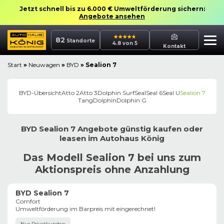
Jetzt schnell bis zu 6.000 € Umweltförderung sichern:
Angebote ansehen
82
Standorte
4.8 von 5
Kontakt
Start
»
Neuwagen
»
BYD
»
Sealion 7
BYD
-Übersicht
Atto 2
Atto 3
Dolphin Surf
Seal
Seal 6
Seal U
Sealion 7
Tang
Dolphin
Dolphin G
BYD
Sealion 7
Angebote günstig kaufen oder
leasen im
Autohaus
König
Das Modell Sealion 7 bei uns zum
Aktionspreis ohne Anzahlung
BYD Sealion 7
Comfort
Umweltförderung im Barpreis mit eingerechnet!
Nur Privatkunden