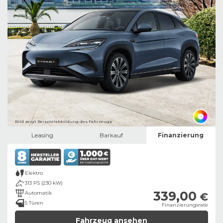
Bild zeigt Beispielabbildung des Fahrzeugs
Leasing
Barkauf
Finanzierung
Elektro
313 PS (230 kW)
339,00
Automatik
€
5 Türen
Finanzierungsrate
Fahrzeug ansehen