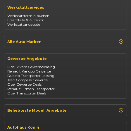
Renault Captur
Werkstattservices
Opel Corsa
Opel Astra
Werkstatttermin buchen
Fiat 500
Ersatzteile & Zubehör
Dacia Duster
Werkstattangebote
Dacia Sandero
Jeep Compass
Jeep Avenger
Jeep Renegade
Alle Auto Marken
Suzuki Vitara
Suzuki Swift
Renault
Kia Ceed
Opel
BYD Seal
Gewerbe Angebote
Fiat
Mazda CX-30
Dacia
Citroen C4
Opel Vivaro Gewerbeleasing
Jeep
Renault Kangoo Gewerbe
Suzuki
Ducato Transporter Leasing
BYD
Jeep Compass Gewerbe
Kia
Opel Gewerbe Deals
Mazda
Renault Firmen Transporter
Citroën
Opel Transporter Deals
Abarth
Fiat Professional
Beliebteste Modell Angebote
Renault Clio finanzieren
Renault Arkana Leasing
Autohaus König
Renault Captur Leasing