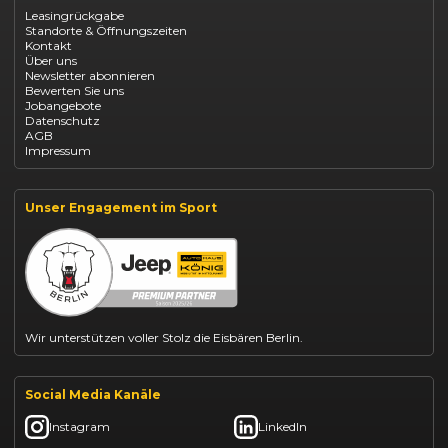
Opel Corsa finanzieren
Leasingrückgabe
Opel Astra leasen
Standorte & Öffnungszeiten
Opel Mokka kaufen
Kontakt
Opel Grandland finanzieren
Über uns
Opel Vivaro Gewerbeleasing
Newsletter abonnieren
Fiat 500 finanzieren
Bewerten Sie uns
Fiat Panda leasen
Jobangebote
Dacia Duster finanzieren
Datenschutz
Dacia Sandero kaufen
AGB
Dacia Jogger leasen
Impressum
Jeep Compass leasen
Jeep Renegade finanzieren
Suzuki Vitara kaufen
Suzuki Swift finanzieren
Unser Engagement im Sport
BYD Dolphin finanzieren
Kia Ceed finanzieren
Kia Sportage leasen
Mazda CX-30 finanzieren
Citroën C3 leasen
Wir unterstützen voller Stolz die Eisbären Berlin.
Social Media Kanäle
Instagram
LinkedIn