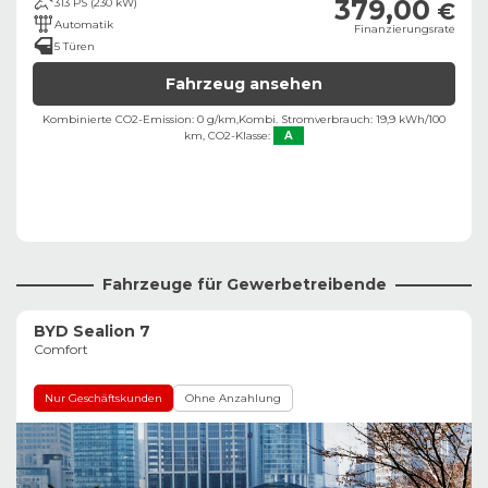
379,00
313 PS (230 kW)
€
Automatik
Finanzierungsrate
5 Türen
Fahrzeug ansehen
Kombinierte CO2-Emission: 0 g/km,
Kombi. Stromverbrauch: 19,9 kWh/100
km,
CO2-Klasse:
A
Fahrzeuge für Gewerbetreibende
BYD Sealion 7
Comfort
Nur Geschäftskunden
Ohne Anzahlung