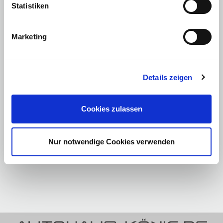
Statistiken
Marketing
Innenraum & Komfort – Luxus fürs tägliche Fahren
Details zeigen
Der Innenraum überzeugt mit hochwertigen Materialien, 15,6 Zoll
drehbarem Touchscreen, Ambient-Beleuchtung (128 Farben), Head-up-
Display, belüftbaren und beheizbaren Sitzen sowie einem 12-
Lautsprecher-Dynaudio-System.
Cookies zulassen
Dynamik & Fahrgefühl – Premium-Performance mit
Feinschliff
Das Fahrverhalten ist komfortabel, die Allrad-Version bietet
Nur notwendige Cookies verwenden
beeindruckende Beschleunigung. Abhängig vom Testbericht erweist sich
das Fahrwerk als angenehm komfortabel, teils aber zu weich
abgestimmt.