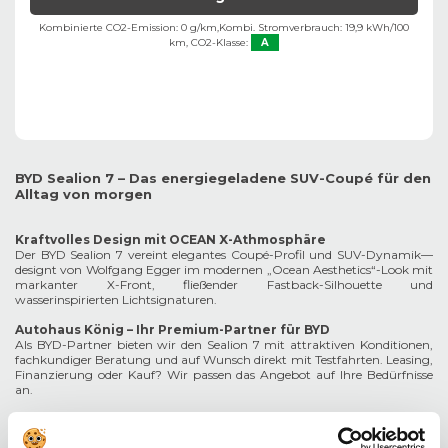
Kombinierte CO2-Emission: 0 g/km,
Kombi. Stromverbrauch: 19,9 kWh/100
km,
CO2-Klasse:
A
BYD Sealion 7 – Das energiegeladene SUV-Coupé für den
Alltag von morgen
Kraftvolles Design mit OCEAN X-Athmosphäre
Der BYD Sealion 7 vereint elegantes Coupé-Profil und SUV-Dynamik—
designt von Wolfgang Egger im modernen „Ocean Aesthetics“-Look mit
markanter X-Front, fließender Fastback-Silhouette und
wasserinspirierten Lichtsignaturen.
Autohaus König – Ihr Premium-Partner für BYD
Als BYD-Partner bieten wir den Sealion 7 mit attraktiven Konditionen,
fachkundiger Beratung und auf Wunsch direkt mit Testfahrten. Leasing,
Finanzierung oder Kauf? Wir passen das Angebot auf Ihre Bedürfnisse
an.
Technik der Zukunft – Effizienz trifft Sicherheit
Der Sealion 7 basiert auf der e-Platform 3.0 Evo mit 800-V-Technik,