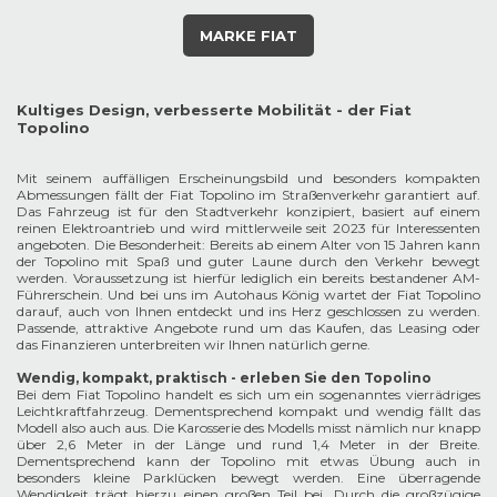
MARKE FIAT
Kultiges Design, verbesserte Mobilität - der Fiat
Topolino
Mit seinem auffälligen Erscheinungsbild und besonders kompakten
Abmessungen fällt der Fiat Topolino im Straßenverkehr garantiert auf.
Das Fahrzeug ist für den Stadtverkehr konzipiert, basiert auf einem
reinen Elektroantrieb und wird mittlerweile seit 2023 für Interessenten
angeboten. Die Besonderheit: Bereits ab einem Alter von 15 Jahren kann
der Topolino mit Spaß und guter Laune durch den Verkehr bewegt
werden. Voraussetzung ist hierfür lediglich ein bereits bestandener AM-
Führerschein. Und bei uns im Autohaus König wartet der Fiat Topolino
darauf, auch von Ihnen entdeckt und ins Herz geschlossen zu werden.
Passende, attraktive Angebote rund um das Kaufen, das Leasing oder
das Finanzieren unterbreiten wir Ihnen natürlich gerne.
Wendig, kompakt, praktisch - erleben Sie den Topolino
Bei dem Fiat Topolino handelt es sich um ein sogenanntes vierrädriges
Leichtkraftfahrzeug. Dementsprechend kompakt und wendig fällt das
Modell also auch aus. Die Karosserie des Modells misst nämlich nur knapp
über 2,6 Meter in der Länge und rund 1,4 Meter in der Breite.
Dementsprechend kann der Topolino mit etwas Übung auch in
besonders kleine Parklücken bewegt werden. Eine überragende
Wendigkeit trägt hierzu einen großen Teil bei. Durch die großzügige