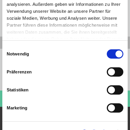
oder ein Sonnenschutzdach zur Verfügung. Besonders praktisch: Eine
analysieren. Außerdem geben wir Informationen zu Ihrer
Smartphone-Halterung gehört zur Serienausstattung des Fiat Topolino.
Verwendung unserer Website an unsere Partner für
soziale Medien, Werbung und Analysen weiter. Unsere
Partner führen diese Informationen möglicherweise mit
weiteren Daten zusammen, die Sie ihnen bereitgestellt
haben oder die sie im Rahmen Ihrer Nutzung der Dienste
gesammelt haben. Sie geben Einwilligung zu unseren
Einwilligungsauswahl
Cookies, wenn Sie unsere Webseite weiterhin nutzen.
Notwendig
Preiswahrheit
Sofortige Verfügbarkeit
Ohne Anzahlung
Präferenzen
Bundesweit verfügbar
Aktionswochenenden
Statistiken
Kaufen Sie einen Roller!
ROLLERHAUS KÖNIG
Besuchen Sie jetzt:
Marketing
Beliebteste Angebote
Neuwagen Angebote
Gebrauchtwagen Angebote