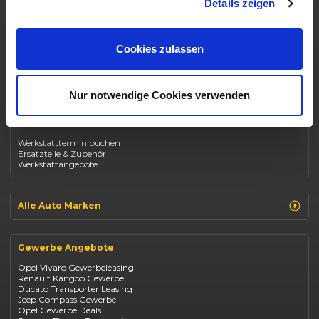
Details zeigen
Roller & Motorrad Angebote
Gewerbekunden Angebote
Auto Topdeals
Behindertenrabatt Angebote
Cookies zulassen
Beliebteste Modelle
Nur notwendige Cookies verwenden
Renault Clio
Renault Captur
Werkstattservices
Opel Corsa
Opel Astra
Werkstatttermin buchen
Fiat 500
Ersatzteile & Zubehör
Dacia Duster
Werkstattangebote
Dacia Sandero
Jeep Compass
Jeep Avenger
Jeep Renegade
Alle Auto Marken
Suzuki Vitara
Suzuki Swift
Renault
Kia Ceed
Opel
BYD Seal
Gewerbe Angebote
Fiat
Mazda CX-30
Dacia
Citroen C4
Opel Vivaro Gewerbeleasing
Jeep
Renault Kangoo Gewerbe
Suzuki
Ducato Transporter Leasing
BYD
Jeep Compass Gewerbe
Kia
Opel Gewerbe Deals
Mazda