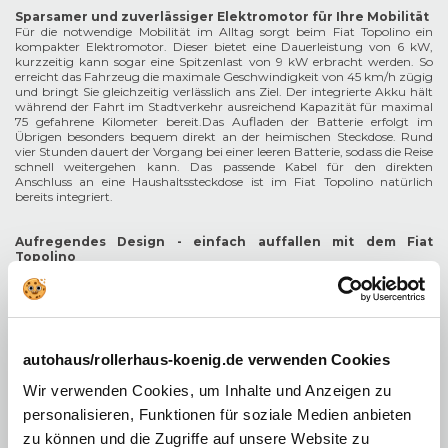
Sparsamer und zuverlässiger Elektromotor für Ihre Mobilität
Für die notwendige Mobilität im Alltag sorgt beim Fiat Topolino ein
kompakter Elektromotor. Dieser bietet eine Dauerleistung von 6 kW,
kurzzeitig kann sogar eine Spitzenlast von 9 kW erbracht werden. So
erreicht das Fahrzeug die maximale Geschwindigkeit von 45 km/h zügig
und bringt Sie gleichzeitig verlässlich ans Ziel. Der integrierte Akku hält
während der Fahrt im Stadtverkehr ausreichend Kapazität für maximal
75 gefahrene Kilometer bereit.Das Aufladen der Batterie erfolgt im
Übrigen besonders bequem direkt an der heimischen Steckdose. Rund
vier Stunden dauert der Vorgang bei einer leeren Batterie, sodass die Reise
schnell weitergehen kann. Das passende Kabel für den direkten
Anschluss an eine Haushaltssteckdose ist im Fiat Topolino natürlich
bereits integriert.
Aufregendes Design - einfach auffallen mit dem Fiat
Topolino
Trotz aller Vorzüge und praktischer Eigenschaften gerät beim Fiat
Topolino doch immer wieder das Design in den Mittelpunkt. Das
Leichtfahrzeug mit zwei Sitzen fällt auf, hierfür sorgt die fröhliche,
einzigartige Gestaltung. Sowohl innen als auch außen dominieren
auffällige, helle und freundliche Farben das Erscheinungsbild des
Fahrzeugs. Stylische Radkappen für ein gelungenes Finish sind beim
autohaus/rollerhaus-koenig.de verwenden Cookies
Topolino im Übrigen in allen Varianten mit an Bord. Je nach gewählter
Version verfügt der Fiat über ein Panoramadach für viel Helligkeit im
Wir verwenden Cookies, um Inhalte und Anzeigen zu
Innenraum oder ein Rollverdeck (Dolcevita). Mit diesem können Sie Ihre
Fahrten an der frischen Luft noch einmal deutlich mehr genießen. Und
personalisieren, Funktionen für soziale Medien anbieten
mit praktischem Zubehör lassen sich die Talente noch einmal deutlich
erweitern. Im Shop stehen hierfür etwa ein Gepäckträger, Fußmatten
zu können und die Zugriffe auf unsere Website zu