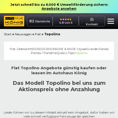
Jetzt schnell bis zu 6.000 € Umweltförderung sichern:
Angebote ansehen
82
Standorte
4.8 von 5
Kontakt
Start
»
Neuwagen
»
Fiat
»
Topolino
Fiat
-Übersicht
500
500C
500X
600E & 600
E-Ulysse
Grande Panda
Panda / Pandina
Qubo L
Tipo
Topolino
Fiat
Topolino
Angebote günstig kaufen oder
leasen im
Autohaus
König
Das Modell Topolino bei uns zum
Aktionspreis ohne Anzahlung
Leider führen wir zu diesem Modell aktuell kein Angebot, dafür haben wir
viele schnell verfügbare Fahrzeuge der gleichen