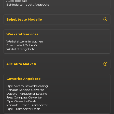
Auto Topdeals
Behindertenrabatt Angebote
Beliebteste Modelle
Renault Clio
Renault Captur
Werkstattservices
Opel Corsa
Opel Astra
Werkstatttermin buchen
Fiat 500
Ersatzteile & Zubehör
Dacia Duster
Werkstattangebote
Dacia Sandero
Jeep Compass
Jeep Avenger
Jeep Renegade
Alle Auto Marken
Suzuki Vitara
Suzuki Swift
Renault
Kia Ceed
Opel
BYD Seal
Gewerbe Angebote
Fiat
Mazda CX-30
Dacia
Citroen C4
Opel Vivaro Gewerbeleasing
Jeep
Renault Kangoo Gewerbe
Suzuki
Ducato Transporter Leasing
BYD
Jeep Compass Gewerbe
Kia
Opel Gewerbe Deals
Mazda
Renault Firmen Transporter
Citroën
Opel Transporter Deals
Abarth
Fiat Professional