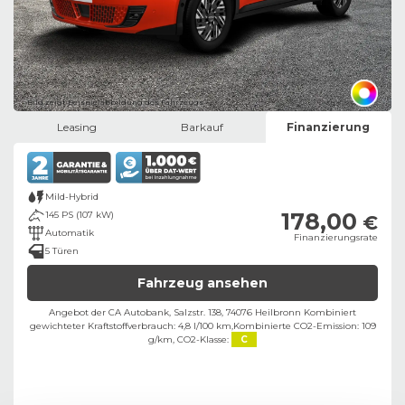
Bild zeigt Beispielabbildung des Fahrzeugs
Leasing
Barkauf
Finanzierung
Mild-Hybrid
178,00
145 PS (107 kW)
€
Automatik
Finanzierungsrate
5 Türen
Fahrzeug ansehen
Angebot der CA Autobank, Salzstr. 138, 74076 Heilbronn ​
Kombiniert
gewichteter Kraftstoffverbrauch: 4,8 l/100 km,
Kombinierte CO2-Emission: 109
g/km,
CO2-Klasse:
C