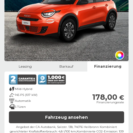
Bild zeigt Beispielabbildung des Fahrzeugs
Leasing
Barkauf
Finanzierung
Mild-Hybrid
178,00
145 PS (107 kW)
€
Automatik
Finanzierungsrate
5 Türen
Fahrzeug ansehen
Angebot der CA Autobank, Salzstr. 138, 74076 Heilbronn ​
Kombiniert
gewichteter Kraftstoffverbrauch: 4,8 l/100 km,
Kombinierte CO2-Emission: 109