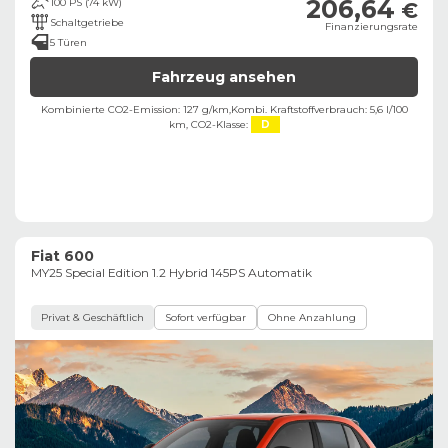
206,64
100 PS (74 kW)
€
Schaltgetriebe
Finanzierungsrate
5 Türen
Fahrzeug ansehen
Kombinierte CO2-Emission: 127 g/km,
Kombi. Kraftstoffverbrauch: 5,6 l/100
km,
CO2-Klasse:
D
Fiat 600
MY25 Special Edition 1.2 Hybrid 145PS Automatik
Privat & Geschäftlich
Sofort verfügbar
Ohne Anzahlung