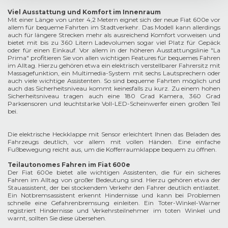
Viel Ausstattung und Komfort im Innenraum
Mit einer Länge von unter 4,2 Metern eignet sich der neue Fiat 600e vor
allem für bequeme Fahrten im Stadtverkehr. Das Modell kann allerdings
auch für längere Strecken mehr als ausreichend Komfort vorweisen und
bietet mit bis zu 360 Litern Ladevolumen sogar viel Platz für Gepäck
oder für einen Einkauf. Vor allem in der höheren Ausstattungslinie "La
Prima" profitieren Sie von allen wichtigen Features für bequemes Fahren
im Alltag. Hierzu gehören etwa ein elektrisch verstellbarer Fahrersitz mit
Massagefunktion, ein Multimedia-System mit sechs Lautsprechern oder
auch viele wichtige Assistenten. So sind bequeme Fahrten möglich und
auch das Sicherheitsniveau kommt keinesfalls zu kurz. Zu einem hohen
Sicherheitsniveau tragen auch eine 180 Grad Kamera, 360 Grad
Parksensoren und leuchtstarke Voll-LED-Scheinwerfer einen großen Teil
bei.
Die elektrische Heckklappe mit Sensor erleichtert Ihnen das Beladen des
Fahrzeugs deutlich, vor allem mit vollen Händen. Eine einfache
Fußbewegung reicht aus, um die Kofferraumklappe bequem zu öffnen.
Teilautonomes Fahren im Fiat 600e
Der Fiat 600e bietet alle wichtigen Assistenten, die für ein sicheres
Fahren im Alltag von großer Bedeutung sind. Hierzu gehören etwa der
Stauassistent, der bei stockendem Verkehr den Fahrer deutlich entlastet.
Ein Notbremsassistent erkennt Hindernisse und kann bei Problemen
schnelle eine Gefahrenbremsung einleiten. Ein Toter-Winkel-Warner
registriert Hindernisse und Verkehrsteilnehmer im toten Winkel und
warnt, sollten Sie diese übersehen.