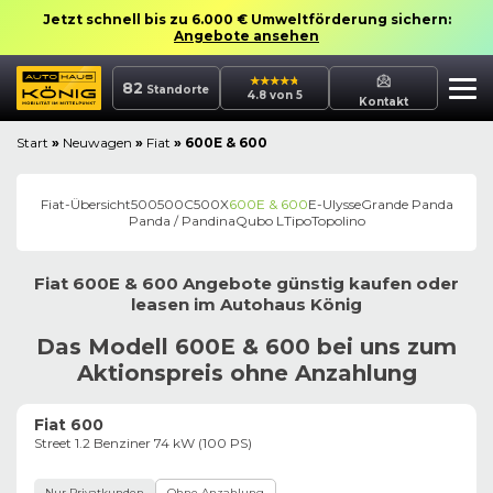
Jetzt schnell bis zu 6.000 € Umweltförderung sichern:
Angebote ansehen
82
Standorte
4.8 von 5
Kontakt
Start
»
Neuwagen
»
Fiat
»
600E & 600
Fiat
-Übersicht
500
500C
500X
600E & 600
E-Ulysse
Grande Panda
Panda / Pandina
Qubo L
Tipo
Topolino
Fiat
600E & 600
Angebote günstig kaufen oder
leasen im
Autohaus
König
Das Modell 600E & 600 bei uns zum
Aktionspreis ohne Anzahlung
Fiat 600
Street 1.2 Benziner 74 kW (100 PS)
Nur Privatkunden
Ohne Anzahlung