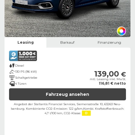
Bild zeigt Beispielabbildung des Fahrzeugs
Leasing
Barkauf
Finanzierung
Diesel
139,00
130 PS (96 kW)
€
Schaltgetriebe
mtl. Leasing inkl. MwSt.
116,81 € netto
4 Türen
Fahrzeug ansehen
Angebot der Stellantis Financial Services, Siemensstraße 10, 63263 Neu-
Isenburg. ​
Kombinierte CO2-Emission: 122 g/km,
Kombi. Kraftstoffverbrauch:
4,7 l/100 km,
CO2-Klasse:
D