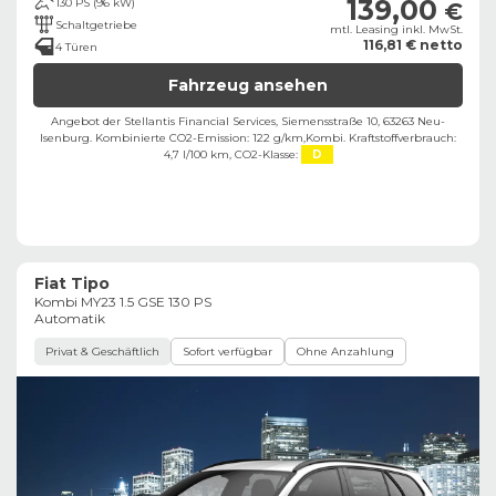
139,00
130 PS (96 kW)
€
Schaltgetriebe
mtl. Leasing inkl. MwSt.
116,81 € netto
4 Türen
Fahrzeug ansehen
Angebot der Stellantis Financial Services, Siemensstraße 10, 63263 Neu-
Isenburg. ​
Kombinierte CO2-Emission: 122 g/km,
Kombi. Kraftstoffverbrauch:
4,7 l/100 km,
CO2-Klasse:
D
Fiat Tipo
Kombi MY23 1.5 GSE 130 PS
Automatik
Privat & Geschäftlich
Sofort verfügbar
Ohne Anzahlung