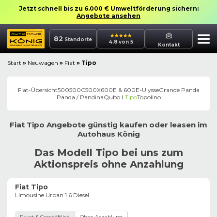
Jetzt schnell bis zu 6.000 € Umweltförderung sichern:
Angebote ansehen
82
Standorte
4.8 von 5
Kontakt
Start
»
Neuwagen
»
Fiat
»
Tipo
Fiat
-Übersicht
500
500C
500X
600E & 600
E-Ulysse
Grande Panda
Panda / Pandina
Qubo L
Tipo
Topolino
Fiat
Tipo
Angebote günstig kaufen oder leasen im
Autohaus
König
Das Modell Tipo bei uns zum
Aktionspreis ohne Anzahlung
Fiat Tipo
Limousine Urban 1.6 Diesel
Privat & Geschäftlich
Ohne Anzahlung