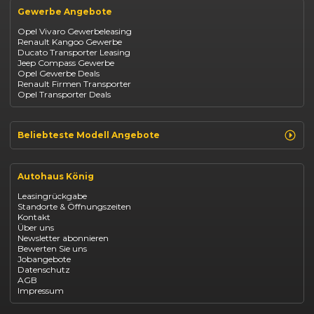
Opel
BYD Seal
Gewerbe Angebote
Fiat
Mazda CX-30
Dacia
Citroen C4
Opel Vivaro Gewerbeleasing
Jeep
Renault Kangoo Gewerbe
Suzuki
Ducato Transporter Leasing
BYD
Jeep Compass Gewerbe
Kia
Opel Gewerbe Deals
Mazda
Renault Firmen Transporter
Citroën
Opel Transporter Deals
Abarth
Fiat Professional
Beliebteste Modell Angebote
Renault Clio finanzieren
Renault Arkana Leasing
Autohaus König
Renault Captur Leasing
Opel Corsa finanzieren
Leasingrückgabe
Opel Astra leasen
Standorte & Öffnungszeiten
Opel Mokka kaufen
Kontakt
Opel Grandland finanzieren
Über uns
Opel Vivaro Gewerbeleasing
Newsletter abonnieren
Fiat 500 finanzieren
Bewerten Sie uns
Fiat Panda leasen
Jobangebote
Dacia Duster finanzieren
Datenschutz
Dacia Sandero kaufen
AGB
Dacia Jogger leasen
Impressum
Jeep Compass leasen
Jeep Renegade finanzieren
Suzuki Vitara kaufen