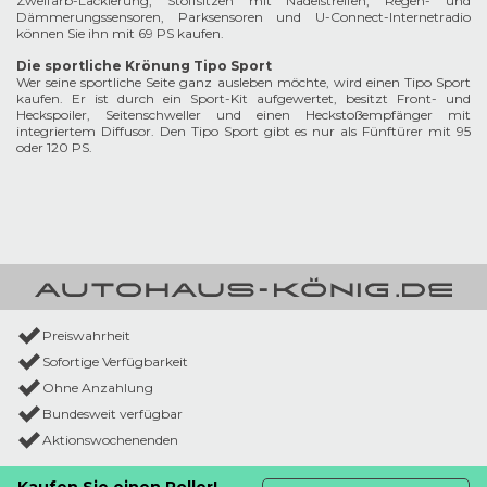
Zweifarb-Lackierung, Stoffsitzen mit Nadelstreifen, Regen- und
Dämmerungssensoren, Parksensoren und U-Connect-Internetradio
können Sie ihn mit 69 PS kaufen.
Die sportliche Krönung Tipo Sport
Wer seine sportliche Seite ganz ausleben möchte, wird einen Tipo Sport
kaufen. Er ist durch ein Sport-Kit aufgewertet, besitzt Front- und
Heckspoiler, Seitenschweller und einen Heckstoßempfänger mit
integriertem Diffusor. Den Tipo Sport gibt es nur als Fünftürer mit 95
oder 120 PS.
Preiswahrheit
Sofortige Verfügbarkeit
Ohne Anzahlung
Bundesweit verfügbar
Aktionswochenenden
Kaufen Sie einen Roller!