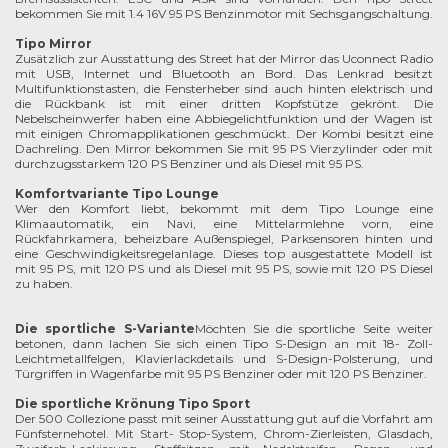
bekommen Sie mit 1.4 16V 95 PS Benzinmotor mit Sechsgangschaltung.
Tipo Mirror
Zusätzlich zur Ausstattung des Street hat der Mirror das Uconnect Radio
mit USB, Internet und Bluetooth an Bord. Das Lenkrad besitzt
Multifunktionstasten, die Fensterheber sind auch hinten elektrisch und
die Rückbank ist mit einer dritten Kopfstütze gekrönt. Die
Nebelscheinwerfer haben eine Abbiegelichtfunktion und der Wagen ist
mit einigen Chromapplikationen geschmückt. Der Kombi besitzt eine
Dachreling. Den Mirror bekommen Sie mit 95 PS Vierzylinder oder mit
durchzugsstarkem 120 PS Benziner und als Diesel mit 95 PS.
Komfortvariante Tipo Lounge
Wer den Komfort liebt, bekommt mit dem Tipo Lounge eine
Klimaautomatik, ein Navi, eine Mittelarmlehne vorn, eine
Rückfahrkamera, beheizbare Außenspiegel, Parksensoren hinten und
eine Geschwindigkeitsregelanlage. Dieses top ausgestattete Modell ist
mit 95 PS, mit 120 PS und als Diesel mit 95 PS, sowie mit 120 PS Diesel
zu haben.
Die sportliche S-Variante
Möchten Sie die sportliche Seite weiter
betonen, dann lachen Sie sich einen Tipo S-Design an mit 18- Zoll-
Leichtmetallfelgen, Klavierlackdetails und S-Design-Polsterung, und
Türgriffen in Wagenfarbe mit 95 PS Benziner oder mit 120 PS Benziner.
Die sportliche Krönung Tipo Sport
Der 500 Collezione passt mit seiner Ausstattung gut auf die Vorfahrt am
Fünfsternehotel. Mit Start- Stop-System, Chrom-Zierleisten, Glasdach,