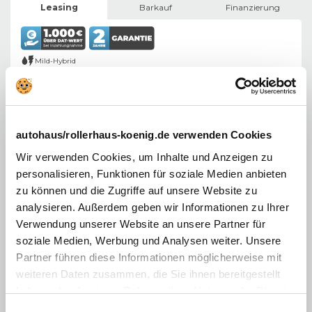
Leasing
Barkauf
Finanzierung
Mild-Hybrid
169,00
130 PS (96 kW)
€
Automatik
mtl. Leasing inkl. MwSt.
142,02 € netto
5 Türen
Fahrzeug ansehen
autohaus/rollerhaus-koenig.de verwenden Cookies
Angebot der König Leasing GmbH, Kolonnenstraße 31, 10829 Berlin ​
Wir verwenden Cookies, um Inhalte und Anzeigen zu
Kombiniert gewichteter Kraftstoffverbrauch: 5,2 l/100 km,
Kombinierte CO2-
Emission: 117 g/km,
CO2-Klasse:
D
personalisieren, Funktionen für soziale Medien anbieten
zu können und die Zugriffe auf unsere Website zu
analysieren. Außerdem geben wir Informationen zu Ihrer
Verwendung unserer Website an unsere Partner für
soziale Medien, Werbung und Analysen weiter. Unsere
Die Facetten des Fiat Tipo
Partner führen diese Informationen möglicherweise mit
weiteren Daten zusammen, die Sie ihnen bereitgestellt
Die italienische Limousine im sportlichen Design
haben oder die sie im Rahmen Ihrer Nutzung der Dienste
Der Fiat Tipo, seit 2016 neu angeboten, ist die kompakte Limousine im
gesammelt haben. Sie geben Einwilligung zu unseren
Fiat-Programm. Schon einmal, von 1988 bis 1995, gab es bei Fiat einen
Einwilligungsauswahl