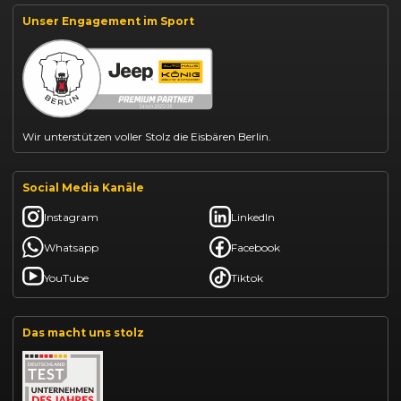
Suzuki Swift finanzieren
Unser Engagement im Sport
BYD Dolphin finanzieren
Kia Ceed finanzieren
Kia Sportage leasen
Mazda CX-30 finanzieren
Citroën C3 leasen
Wir unterstützen voller Stolz die Eisbären Berlin.
Social Media Kanäle
Instagram
LinkedIn
Whatsapp
Facebook
YouTube
Tiktok
Das macht uns stolz