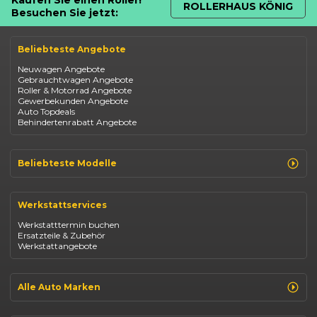
ROLLERHAUS KÖNIG
Besuchen Sie jetzt:
Beliebteste Angebote
Neuwagen Angebote
Gebrauchtwagen Angebote
Roller & Motorrad Angebote
Gewerbekunden Angebote
Auto Topdeals
Behindertenrabatt Angebote
Beliebteste Modelle
Renault Clio
Renault Captur
Werkstattservices
Opel Corsa
Opel Astra
Werkstatttermin buchen
Fiat 500
Ersatzteile & Zubehör
Dacia Duster
Werkstattangebote
Dacia Sandero
Jeep Compass
Jeep Avenger
Jeep Renegade
Alle Auto Marken
Suzuki Vitara
Suzuki Swift
Renault
Kia Ceed