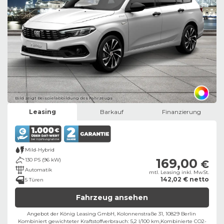
Bild zeigt Beispielabbildung des Fahrzeugs
Leasing
Barkauf
Finanzierung
Mild-Hybrid
169,00
130 PS (96 kW)
€
Automatik
mtl. Leasing inkl. MwSt.
142,02 € netto
5 Türen
Fahrzeug ansehen
Angebot der König Leasing GmbH, Kolonnenstraße 31, 10829 Berlin ​
Kombiniert gewichteter Kraftstoffverbrauch: 5,2 l/100 km,
Kombinierte CO2-