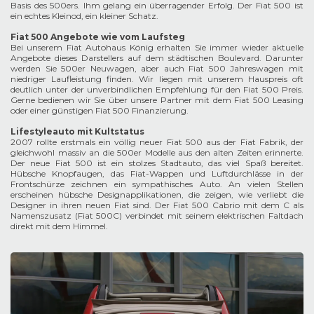
Basis des 500ers. Ihm gelang ein überragender Erfolg. Der Fiat 500 ist
ein echtes Kleinod, ein kleiner Schatz.
Fiat 500 Angebote wie vom Laufsteg
Bei unserem Fiat Autohaus König erhalten Sie immer wieder aktuelle
Angebote dieses Darstellers auf dem städtischen Boulevard. Darunter
werden Sie 500er Neuwagen, aber auch Fiat 500 Jahreswagen mit
niedriger Laufleistung finden. Wir liegen mit unserem Hauspreis oft
deutlich unter der unverbindlichen Empfehlung für den Fiat 500 Preis.
Gerne bedienen wir Sie über unsere Partner mit dem Fiat 500 Leasing
oder einer günstigen Fiat 500 Finanzierung.
Lifestyleauto mit Kultstatus
2007 rollte erstmals ein völlig neuer Fiat 500 aus der Fiat Fabrik, der
gleichwohl massiv an die 500er Modelle aus den alten Zeiten erinnerte.
Der neue Fiat 500 ist ein stolzes Stadtauto, das viel Spaß bereitet.
Hübsche Knopfaugen, das Fiat-Wappen und Luftdurchlässe in der
Frontschürze zeichnen ein sympathisches Auto. An vielen Stellen
erscheinen hübsche Designapplikationen, die zeigen, wie verliebt die
Designer in ihren neuen Fiat sind. Der Fiat 500 Cabrio mit dem C als
Namenszusatz (Fiat 500C) verbindet mit seinem elektrischen Faltdach
direkt mit dem Himmel.