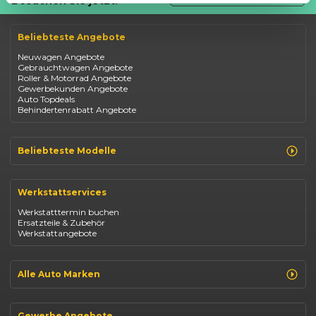
Besuchen Sie jetzt:
Beliebteste Angebote
Neuwagen Angebote
Gebrauchtwagen Angebote
Roller & Motorrad Angebote
Gewerbekunden Angebote
Auto Topdeals
Behindertenrabatt Angebote
Beliebteste Modelle
Renault Clio
Renault Captur
Werkstattservices
Opel Corsa
Opel Astra
Werkstatttermin buchen
Fiat 500
Ersatzteile & Zubehör
Dacia Duster
Werkstattangebote
Dacia Sandero
Jeep Compass
Jeep Avenger
Jeep Renegade
Alle Auto Marken
Suzuki Vitara
Suzuki Swift
Renault
Kia Ceed
Opel
BYD Seal
Gewerbe Angebote