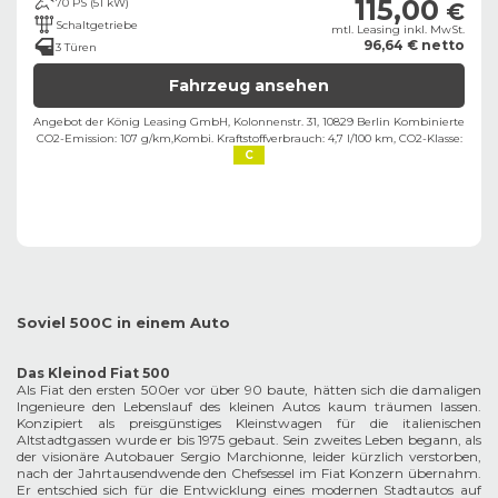
115,00
70 PS (51 kW)
€
Schaltgetriebe
mtl. Leasing inkl. MwSt.
96,64 € netto
3 Türen
Fahrzeug ansehen
Angebot der König Leasing GmbH, Kolonnenstr. 31, 10829 Berlin ​
Kombinierte
CO2-Emission: 107 g/km,
Kombi. Kraftstoffverbrauch: 4,7 l/100 km,
CO2-Klasse:
C
Soviel 500C in einem Auto
Das Kleinod Fiat 500
Als Fiat den ersten 500er vor über 90 baute, hätten sich die damaligen
Ingenieure den Lebenslauf des kleinen Autos kaum träumen lassen.
Konzipiert als preisgünstiges Kleinstwagen für die italienischen
Altstadtgassen wurde er bis 1975 gebaut. Sein zweites Leben begann, als
der visionäre Autobauer Sergio Marchionne, leider kürzlich verstorben,
nach der Jahrtausendwende den Chefsessel im Fiat Konzern übernahm.
Er entschied sich für die Entwicklung eines modernen Stadtautos auf