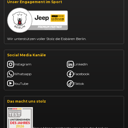
Unser Engagement im Sport
BYD Dolphin finanzieren
Kia Ceed finanzieren
Kia Sportage leasen
Mazda CX-30 finanzieren
Citroën C3 leasen
Wir unterstützen voller Stolz die Eisbären Berlin.
Social Media Kanäle
Instagram
LinkedIn
Whatsapp
Facebook
YouTube
Tiktok
Das macht uns stolz