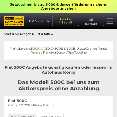
Jetzt schnell bis zu 6.000 € Umweltförderung sichern:
Angebote ansehen
82
Standorte
4.8 von 5
Kontakt
Start
»
Neuwagen
»
Fiat
»
500C
Fiat
-Übersicht
500
500C
500X
600E & 600
E-Ulysse
Grande Panda
Panda / Pandina
Qubo L
Tipo
Topolino
Fiat
500C
Angebote günstig kaufen oder leasen im
Autohaus
König
Das Modell 500C bei uns zum
Aktionspreis ohne Anzahlung
Fiat 500C
Cabrio 1.0 70PS Klima & Sound
Nur Privatkunden
Sofort verfügbar