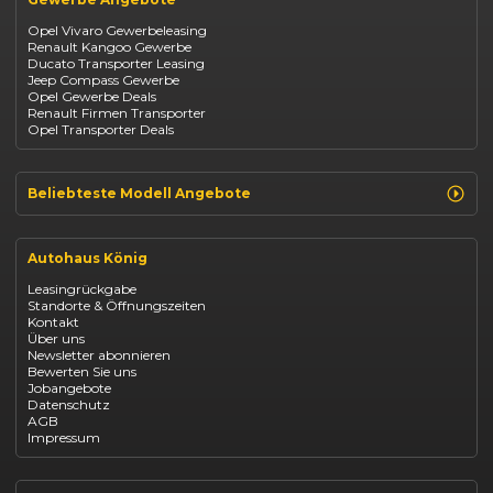
Fiat
Mazda CX-30
Dacia
Citroen C4
Opel Vivaro Gewerbeleasing
Jeep
Renault Kangoo Gewerbe
Suzuki
Ducato Transporter Leasing
BYD
Jeep Compass Gewerbe
Kia
Opel Gewerbe Deals
Mazda
Renault Firmen Transporter
Citroën
Opel Transporter Deals
Abarth
Fiat Professional
Beliebteste Modell Angebote
Renault Clio finanzieren
Renault Arkana Leasing
Autohaus König
Renault Captur Leasing
Opel Corsa finanzieren
Leasingrückgabe
Opel Astra leasen
Standorte & Öffnungszeiten
Opel Mokka kaufen
Kontakt
Opel Grandland finanzieren
Über uns
Opel Vivaro Gewerbeleasing
Newsletter abonnieren
Fiat 500 finanzieren
Bewerten Sie uns
Fiat Panda leasen
Jobangebote
Dacia Duster finanzieren
Datenschutz
Dacia Sandero kaufen
AGB
Dacia Jogger leasen
Impressum
Jeep Compass leasen
Jeep Renegade finanzieren
Suzuki Vitara kaufen
Suzuki Swift finanzieren