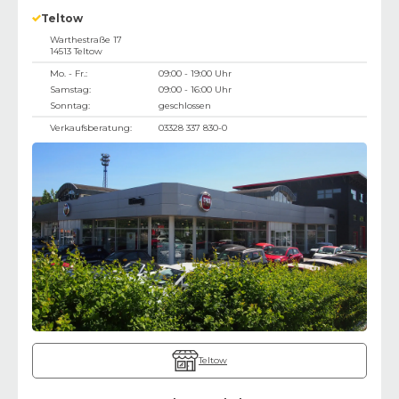
Teltow
Warthestraße 17
14513
Teltow
Mo. - Fr.:
09:00 - 19:00 Uhr
Samstag:
09:00 - 16:00 Uhr
Sonntag:
geschlossen
Verkaufsberatung:
03328 337 830-0
Teltow