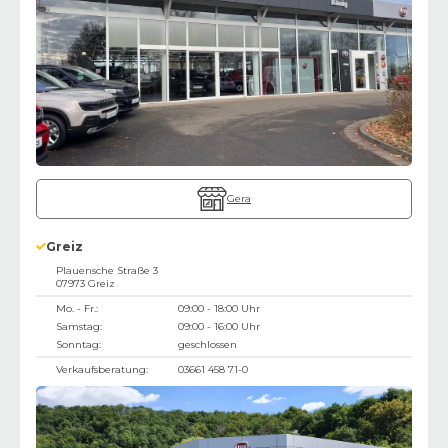
Gera
Greiz
Plauensche Straße 3
07973
Greiz
Mo. - Fr.:
09:00 - 18:00 Uhr
Samstag:
09:00 - 16:00 Uhr
Sonntag:
geschlossen
Verkaufsberatung:
03661 458 71-0