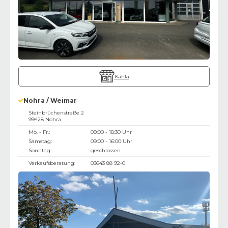
Kahla
Nohra / Weimar
Steinbrüchenstraße 2
99428
Nohra
Mo. - Fr.:
09:00 - 18:30 Uhr
Samstag:
09:00 - 16:00 Uhr
Sonntag:
geschlossen
Verkaufsberatung:
03643 88 92-0