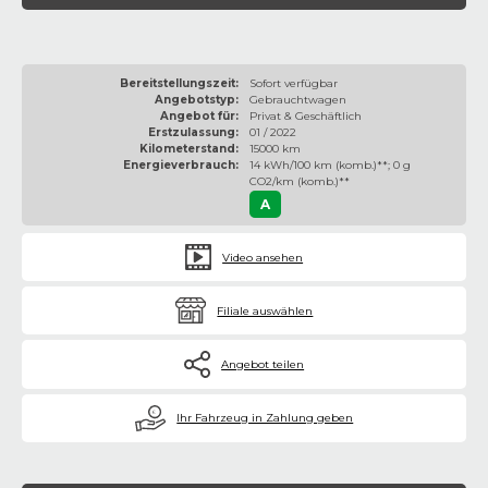
Bereitstellungszeit:
Sofort verfügbar
Angebotstyp:
Gebrauchtwagen
Angebot für:
Privat & Geschäftlich
Erstzulassung:
01 / 2022
Kilometerstand:
15000 km
Energieverbrauch:
14 kWh/100 km (komb.)**; 0 g
CO2/km (komb.)**
A
Video ansehen
Filiale auswählen
Angebot teilen
€
Ihr Fahrzeug in Zahlung geben