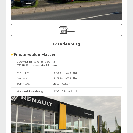
Suhl
Brandenburg
Finsterwalde Massen
Ludwig-Erhard-Straße 1–3
03238
Finsterwalde-Massen
Mo. - Fr.:
09:00 - 18:00 Uhr
Samstag:
09:00 - 16:00 Uhr
Sonntag:
geschlossen
Verkaufsberatung:
03531 716 530 – 0