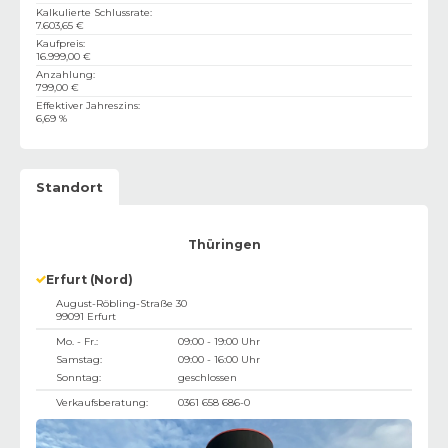
Kalkulierte Schlussrate
:
7.603,65 €
Kaufpreis
:
16.999,00 €
Anzahlung
:
799,00 €
Effektiver Jahreszins
:
6,69 %
Standort
Thüringen
Erfurt (Nord)
August-Röbling-Straße 30
99091
Erfurt
Mo. - Fr.:
09:00 - 19:00 Uhr
Samstag:
09:00 - 16:00 Uhr
Sonntag:
geschlossen
Verkaufsberatung:
0361 658 686-0