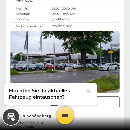
13127
Berlin
Mo. - Fr.:
09:00 - 20:00 Uhr
Samstag:
09:00 - 18:00 Uhr
Sonntag:
geschlossen
Verkaufsberatung:
030 517 31 34-0
Möchten Sie Ihr aktuelles
Schließen
Fahrzeug eintauschen?
Berlin-Pankow
Berlin-Schöneberg
Inzahlungnahme
Kolonnenstraße 31
10829
Berlin