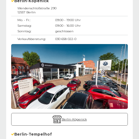
Berlin-Köpenick
Wendenschloßstraße 290
12557
Berlin
Mo. - Fr.:
09:00 - 19:00 Uhr
Samstag:
09:00 - 16:00 Uhr
Sonntag:
geschlossen
Verkaufsberatung:
030 658 022-0
Berlin-Köpenick
Berlin-Tempelhof