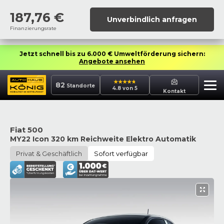
187,76
€
Unverbindlich anfragen
Finanzierungsrate
Jetzt schnell bis zu 6.000 € Umweltförderung sichern:
Angebote ansehen
82
Standorte
4.8 von 5
Kontakt
Fiat 500
MY22 Icon 320 km Reichweite Elektro Automatik
Privat & Geschäftlich
Sofort verfügbar