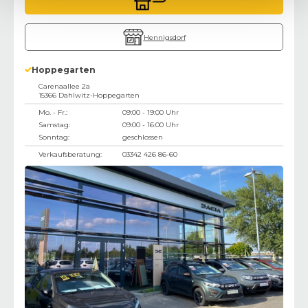
Hennigsdorf
Hoppegarten
Carenaallee 2a
15366
Dahlwitz-Hoppegarten
Mo. - Fr.:
09:00 - 19:00 Uhr
Samstag:
09:00 - 16:00 Uhr
Sonntag:
geschlossen
Verkaufsberatung:
03342 426 86-60