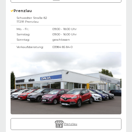
Prenzlau
Schwedter Straße 82
17291
Prenzlau
Mo. - Fr.:
09:00 - 18:00 Uhr
Samstag:
09:00 - 16:00 Uhr
Sonntag:
geschlossen
Verkaufsberatung:
03984 85 84-0
Prenzlau