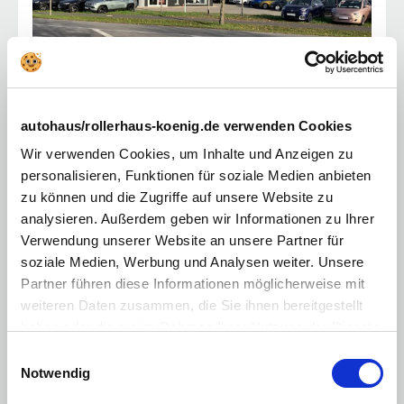
Frankfurt/Oder
Fürstenwalde
autohaus/rollerhaus-koenig.de verwenden Cookies
Autofocus 1
Wir verwenden Cookies, um Inhalte und Anzeigen zu
15517
Fürstenwalde
personalisieren, Funktionen für soziale Medien anbieten
Mo. - Fr.:
09:00 - 18:30 Uhr
Samstag:
09:00 - 16:00 Uhr
zu können und die Zugriffe auf unsere Website zu
Sonntag:
geschlossen
analysieren. Außerdem geben wir Informationen zu Ihrer
Verkaufsberatung:
03361 376 41-13
Verwendung unserer Website an unsere Partner für
soziale Medien, Werbung und Analysen weiter. Unsere
Partner führen diese Informationen möglicherweise mit
weiteren Daten zusammen, die Sie ihnen bereitgestellt
haben oder die sie im Rahmen Ihrer Nutzung der Dienste
gesammelt haben. Sie geben Einwilligung zu unseren
Einwilligungsauswahl
Cookies, wenn Sie unsere Webseite weiterhin nutzen.
Notwendig