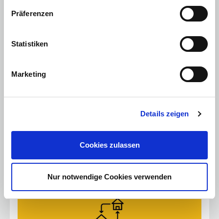
Präferenzen
Fürstenwalde
Statistiken
Hennigsdorf
Veltener Straße 12
Marketing
16761
Hennigsdorf
Mo. - Fr.:
geschlossen
Samstag:
geschlossen
Sonntag:
geschlossen
Details zeigen
Verkaufsberatung:
03302 550 93-0
Cookies zulassen
Nur notwendige Cookies verwenden