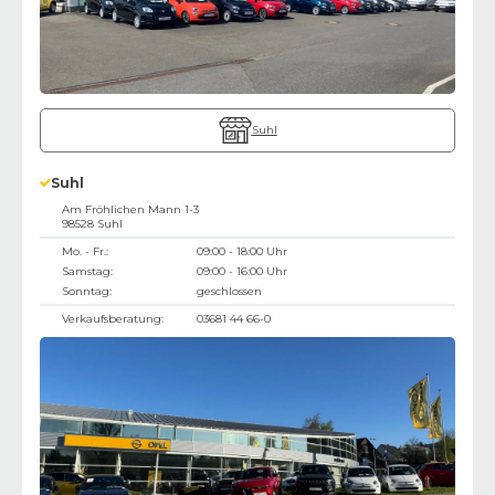
Suhl
Suhl
Am Fröhlichen Mann 1-3
98528
Suhl
Mo. - Fr.:
09:00 - 18:00 Uhr
Samstag:
09:00 - 16:00 Uhr
Sonntag:
geschlossen
Verkaufsberatung:
03681 44 66-0