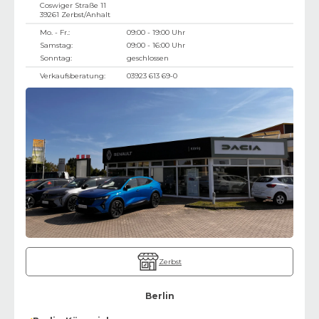
Coswiger Straße 11
39261
Zerbst/Anhalt
Mo. - Fr.:
09:00 - 19:00 Uhr
Samstag:
09:00 - 16:00 Uhr
Sonntag:
geschlossen
Verkaufsberatung:
03923 613 69-0
Zerbst
Berlin