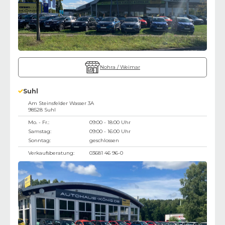
Nohra / Weimar
Suhl
Am Steinsfelder Wasser 3A
98528
Suhl
Mo. - Fr.:
09:00 - 18:00 Uhr
Samstag:
09:00 - 16:00 Uhr
Sonntag:
geschlossen
Verkaufsberatung:
03681 46 96-0