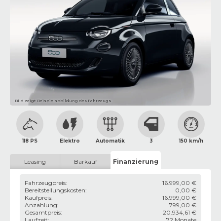
Bild zeigt Beispielabbildung des Fahrzeugs
118 PS
Elektro
Automatik
3
150 km/h
Leasing
Barkauf
Finanzierung
Fahrzeugpreis
:
16.999,00 €
Bereitstellungskosten
:
0,00 €
Kaufpreis
:
16.999,00 €
Anzahlung
:
799,00 €
Gesamtpreis
:
20.934,61 €
Laufzeit
:
72 Monate