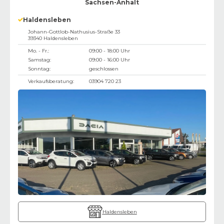
Sachsen-Anhalt
Haldensleben
Johann-Gottlob-Nathusius-Straße 33
39340
Haldensleben
Mo. - Fr.:
09:00 - 18:00 Uhr
Samstag:
09:00 - 16:00 Uhr
Sonntag:
geschlossen
Verkaufsberatung:
03904 720 23
Haldensleben