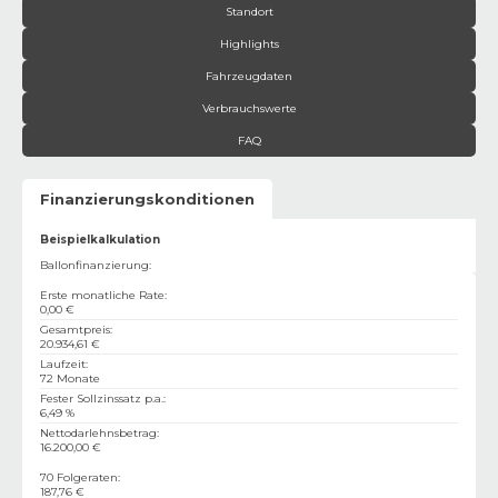
Standort
Highlights
Fahrzeugdaten
Verbrauchswerte
FAQ
Finanzierungskonditionen
Beispielkalkulation
Ballonfinanzierung:
Erste monatliche Rate
:
0,00 €
Gesamtpreis
:
20.934,61 €
Laufzeit
:
72 Monate
Fester Sollzinssatz p.a.
:
6,49 %
Nettodarlehnsbetrag
:
16.200,00 €
70 Folgeraten
:
187,76 €