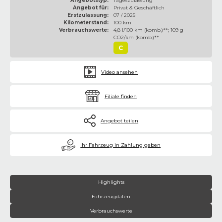
Angebotstyp:
Tageszulassung
Angebot für:
Privat & Geschäftlich
Erstzulassung:
07 / 2025
Kilometerstand:
100 km
Verbrauchswerte:
4,8 l/100 km (komb.)**; 109 g
CO2/km (komb.)**
C
Video ansehen
Filiale finden
Angebot teilen
€
Ihr Fahrzeug in Zahlung geben
Highlights
Fahrzeugdaten
Verbrauchswerte