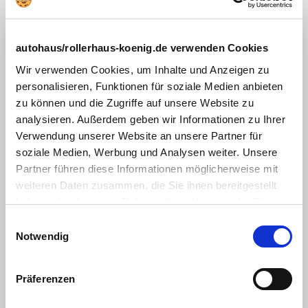
Höhenverstellbarer Kofferraumboden
Elektrische Fensterheber vorne mit Komfort-Funktion
autohaus/rollerhaus-koenig.de verwenden Cookies
Kopfstützen hinten
Wir verwenden Cookies, um Inhalte und Anzeigen zu
personalisieren, Funktionen für soziale Medien anbieten
Tasche an der Rückseite von Fahrer-und Beifahrersitz
zu können und die Zugriffe auf unsere Website zu
6 Airbags
analysieren. Außerdem geben wir Informationen zu Ihrer
10,25-Infotainmentsystem inkl. Navigation und
Verwendung unserer Website an unsere Partner für
Spracherkennung
soziale Medien, Werbung und Analysen weiter. Unsere
7-TFT-Instrumenteanzeige
Partner führen diese Informationen möglicherweise mit
weiteren Daten zusammen, die Sie ihnen bereitgestellt
Uconnect Services
haben oder die sie im Rahmen Ihrer Nutzung der Dienste
Apple CarPlay/Android AutoTM
gesammelt haben. Sie geben Einwilligung zu unseren
Einwilligungsauswahl
Cookies, wenn Sie unsere Webseite weiterhin nutzen.
Notwendig
Audiosystem mit 6 Lautsprechern
USB A und C Anschluss
Präferenzen
Kabelloses Smartphone-Ladepad