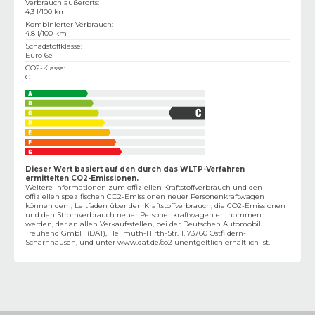
Verbrauch außerorts
:
4,3 l/100 km
Kombinierter Verbrauch
:
4.8 l/100 km
Schadstoffklasse
:
Euro 6e
CO2-Klasse
:
C
Dieser Wert basiert auf den durch das WLTP-Verfahren
ermittelten CO2-Emissionen.
Weitere Informationen zum offiziellen Kraftstoffverbrauch und den
offiziellen spezifischen CO2-Emissionen neuer Personenkraftwagen
können dem‚ Leitfaden über den Kraftstoffverbrauch, die CO2-Emissionen
und den Stromverbrauch neuer Personenkraftwagen entnommen
werden, der an allen Verkaufsstellen, bei der Deutschen Automobil
Treuhand GmbH (DAT), Hellmuth-Hirth-Str. 1, 73760 Ostfildern-
Scharnhausen, und unter
www.dat.de/co2
unentgeltlich erhältlich ist.