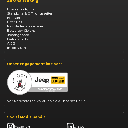
Autohaus König
Renault Captur Leasing
Opel Corsa finanzieren
Leasingrückgabe
Opel Astra leasen
Standorte & Öffnungszeiten
Opel Mokka kaufen
Kontakt
Opel Grandland finanzieren
Über uns
Opel Vivaro Gewerbeleasing
Newsletter abonnieren
Fiat 500 finanzieren
Bewerten Sie uns
Fiat Panda leasen
Jobangebote
Dacia Duster finanzieren
Datenschutz
Dacia Sandero kaufen
AGB
Dacia Jogger leasen
Impressum
Jeep Compass leasen
Jeep Renegade finanzieren
Suzuki Vitara kaufen
Suzuki Swift finanzieren
Unser Engagement im Sport
BYD Dolphin finanzieren
Kia Ceed finanzieren
Kia Sportage leasen
Mazda CX-30 finanzieren
Citroën C3 leasen
Wir unterstützen voller Stolz die Eisbären Berlin.
Social Media Kanäle
Instagram
LinkedIn