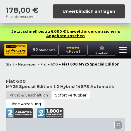
178,00
€
Unverbindlich anfragen
Finanzierungsrate
Jetzt schnell bis zu 6.000 € Umweltförderung sichern:
Angebote ansehen
82
Standorte
4.8 von 5
Kontakt
Start
»
Neuwagen
»
Fiat
»
600
»
Fiat 600 MY25 Special Edition
Fiat 600
MY25 Special Edition 1.2 Hybrid 145PS Automatik
Privat & Geschäftlich
Sofort verfügbar
Ohne Anzahlung