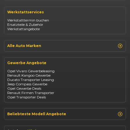
Renault Clio
Renault Captur
Werkstattservices
Opel Corsa
Opel Astra
Werkstatttermin buchen
Fiat 500
Ersatzteile & Zubehör
Dacia Duster
Werkstattangebote
Dacia Sandero
Jeep Compass
Jeep Avenger
Jeep Renegade
Alle Auto Marken
Suzuki Vitara
Suzuki Swift
Renault
Kia Ceed
Opel
BYD Seal
Gewerbe Angebote
Fiat
Mazda CX-30
Dacia
Citroen C4
Opel Vivaro Gewerbeleasing
Jeep
Renault Kangoo Gewerbe
Suzuki
Ducato Transporter Leasing
BYD
Jeep Compass Gewerbe
Kia
Opel Gewerbe Deals
Mazda
Renault Firmen Transporter
Citroën
Opel Transporter Deals
Abarth
Fiat Professional
Beliebteste Modell Angebote
Renault Clio finanzieren
Renault Arkana Leasing