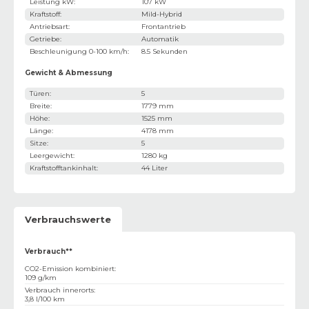
Leistung kW
:
107 kW
Kraftstoff
:
Mild-Hybrid
Antriebsart
:
Frontantrieb
Getriebe
:
Automatik
Beschleunigung 0-100 km/h
:
8.5 Sekunden
Gewicht & Abmessung
Türen
:
5
Breite
:
1779 mm
Höhe
:
1525 mm
Länge
:
4178 mm
Sitze
:
5
Leergewicht
:
1280 kg
Kraftstofftankinhalt
:
44 Liter
Verbrauchswerte
Verbrauch**
CO2-Emission kombiniert
:
109 g/km
Verbrauch innerorts
:
3,8 l/100 km