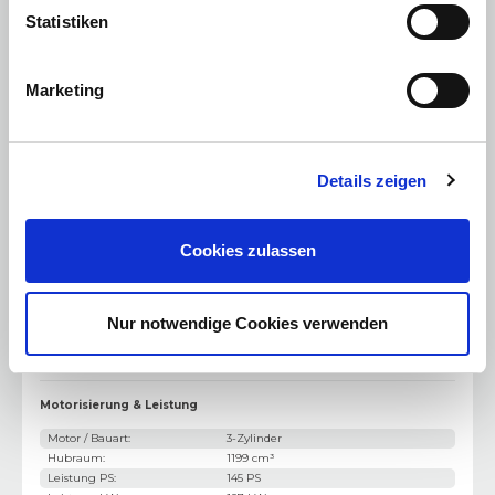
Klimaautomatik
Statistiken
Elektrische Parkbremse
Autonomous Emergency Braking (AEB)
Marketing
Verkehrszeicheninformation
Aufmerksamkeitsassistent
Details zeigen
Spurhalteassistent
360 Grad-"Drone View"-Parksensoren
Cookies zulassen
180 Grad-Rückfahrkamera mit dynamischen Gitterlinien
Sicherheitsgurtwarnsystem vorne und hinten
Nur notwendige Cookies verwenden
Keyless Go & Passive Entry
Motorisierung & Leistung
Motor / Bauart
:
3-Zylinder
Hubraum
:
1199 cm³
Leistung PS
:
145 PS