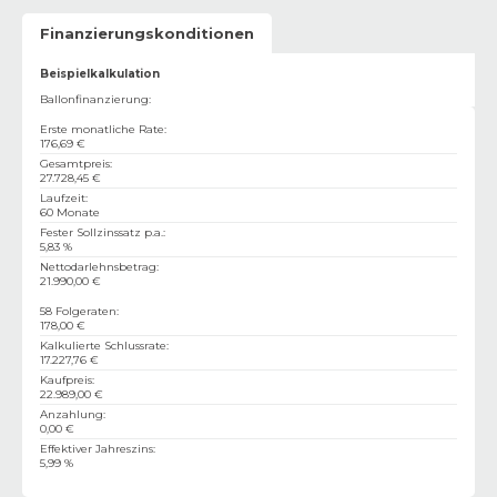
Finanzierungskonditionen
Beispielkalkulation
Ballonfinanzierung:
Erste monatliche Rate
:
176,69 €
Gesamtpreis
:
27.728,45 €
Laufzeit
:
60 Monate
Fester Sollzinssatz p.a.
:
5,83 %
Nettodarlehnsbetrag
:
21.990,00 €
58 Folgeraten
:
178,00 €
Kalkulierte Schlussrate
:
17.227,76 €
Kaufpreis
:
22.989,00 €
Anzahlung
:
0,00 €
Effektiver Jahreszins
:
5,99 %