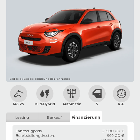
Bild zeigt Beispielabbildung des Fahrzeugs
145 PS
Mild-Hybrid
Automatik
5
k.A.
Leasing
Barkauf
Finanzierung
Fahrzeugpreis
:
21.990,00 €
Bereitstellungskosten
:
999,00 €