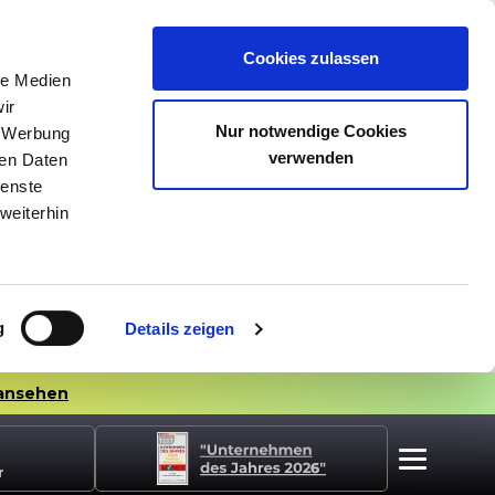
Cookies zulassen
le Medien
ir
Nur notwendige Cookies
, Werbung
verwenden
ren Daten
ienste
weiterhin
g
Details zeigen
ansehen
r