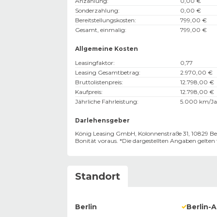
Anzahlung
:
0,00 €
Sonderzahlung
:
0,00 €
Bereitstellungskosten
:
799,00 €
Gesamt, einmalig
:
799,00 €
Allgemeine Kosten
Leasingfaktor
:
0,77
Leasing Gesamtbetrag
:
2.970,00 €
Bruttolistenpreis
:
12.798,00 €
Kaufpreis
:
12.798,00 €
Jährliche Fahrleistung
:
5.000 km/Ja
Darlehensgeber
König Leasing GmbH, Kolonnenstraße 31, 10829 Ber
Bonität voraus. *Die dargestellten Angaben gelte
Standort
Berlin
Berlin-