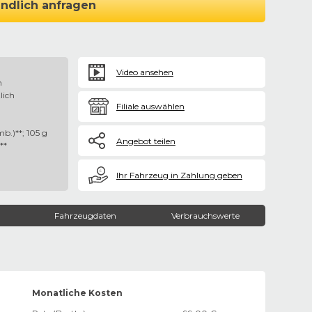
ndlich anfragen
Video ansehen
n
lich
Filiale auswählen
b.)**; 105 g
Angebot teilen
**
€
Ihr Fahrzeug in Zahlung geben
Fahrzeugdaten
Verbrauchswerte
Monatliche Kosten