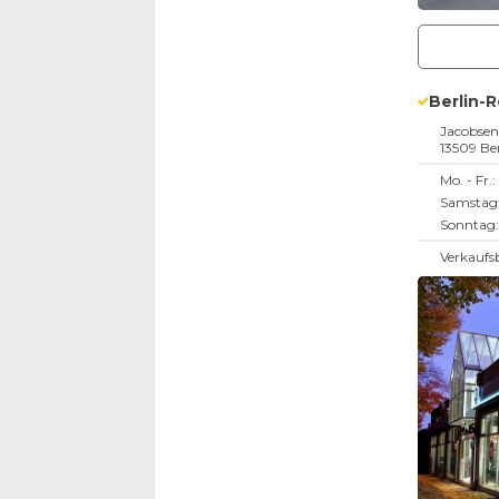
Berlin-
Jacobse
13509
Ber
Mo. - Fr.:
Samstag
Sonntag:
Verkaufs