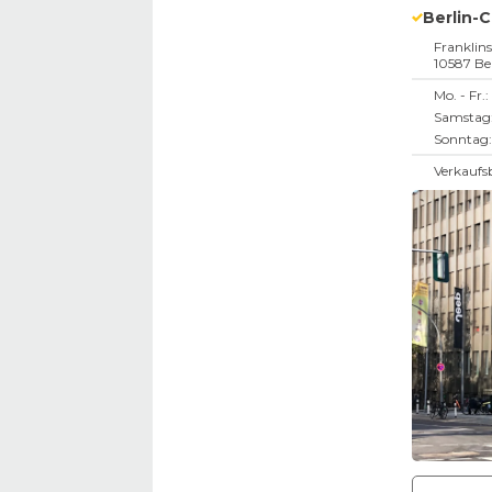
Berlin-
Franklin
10587
Be
Mo. - Fr.:
Samstag
Sonntag:
Verkaufs