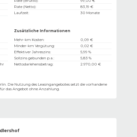
Rate (Brutto)
:
99,00 €
Rate (Netto)
:
83,19 €
Laufzeit
:
30 Monate
Zusätzliche Informationen
Mehr-km Kosten
:
0,09 €
Minder-km Vergütung
:
0,02 €
Effektiver Jahreszins
:
5,99 %
Sollzins gebunden p.a.
:
5,83 %
hr
Nettodarlehensbetrag
:
2.970,00 €
lin. Die Nutzung des Leasingangebotes setzt die vorhandene
n für das Angebot ohne Anzahlung.
Adlershof