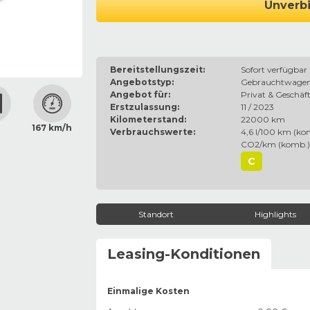
Unverbi
Bereitstellungszeit:
Sofort verfügbar
Angebotstyp:
Gebrauchtwage
Angebot für:
Privat & Geschäft
Erstzulassung:
11 / 2023
Kilometerstand:
22000 km
167 km/h
Verbrauchswerte:
4,6 l/100 km (kom
CO2/km (komb.)
C
Standort
Highlights
Leasing-Konditionen
Einmalige Kosten