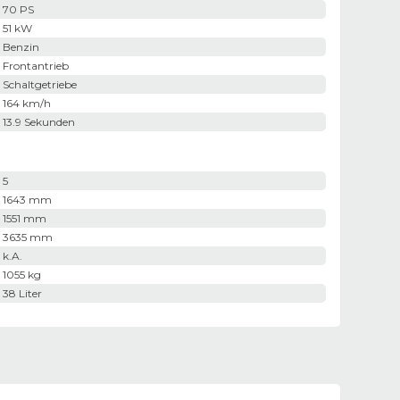
70 PS
51 kW
Benzin
Frontantrieb
Schaltgetriebe
164 km/h
13.9 Sekunden
5
1643 mm
1551 mm
3635 mm
k.A.
1055 kg
38 Liter