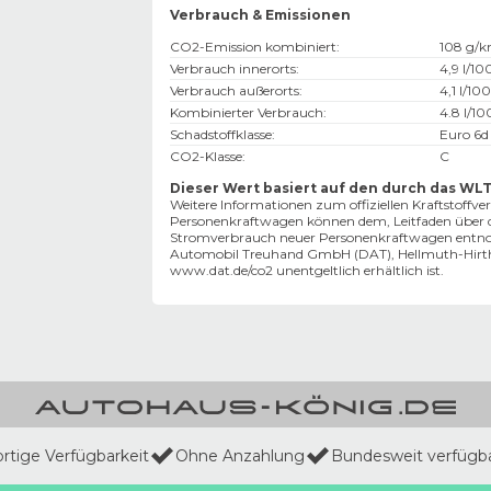
Verbrauch & Emissionen
CO2-Emission kombiniert
:
108 g/
Verbrauch innerorts
:
4,9 l/1
Verbrauch außerorts
:
4,1 l/10
Kombinierter Verbrauch
:
4.8 l/1
Schadstoffklasse
:
Euro 6d
CO2-Klasse
:
C
Dieser Wert basiert auf den durch das WL
Weitere Informationen zum offiziellen Kraftstoffv
Personenkraftwagen können dem‚ Leitfaden über d
Stromverbrauch neuer Personenkraftwagen entnomm
Automobil Treuhand GmbH (DAT), Hellmuth-Hirth-S
www.dat.de/co2
unentgeltlich erhältlich ist.
ortige Verfügbarkeit
Ohne Anzahlung
Bundesweit verfügb