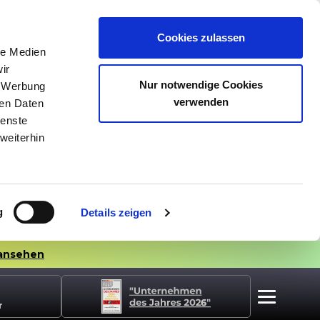
Cookies zulassen
le Medien
ir
Nur notwendige Cookies
, Werbung
verwenden
ren Daten
ienste
weiterhin
g
Details zeigen
ansehen
r