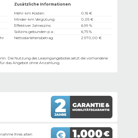
Zusätzliche Informationen
Mehr-km Kosten
:
0,16 €
Minder-km Vergütung
:
0,05 €
Effektiver Jahreszins
:
6,99 %
Sollzins gebunden p.a.
:
6,75 %
hr
Nettodarlehensbetrag
:
2.970,00 €
lin. Die Nutzung des Leasingangebotes setzt die vorhandene
n für das Angebot ohne Anzahlung.
nahme Ihres alten