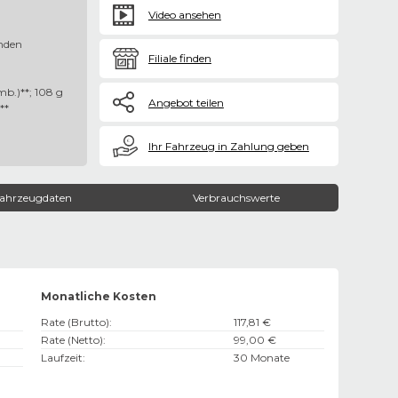
Video ansehen
nden
Filiale finden
b.)**; 108 g
Angebot teilen
**
€
Ihr Fahrzeug in Zahlung geben
ahrzeugdaten
Verbrauchswerte
Monatliche Kosten
Rate (Brutto)
:
117,81 €
Rate (Netto)
:
99,00 €
Laufzeit
:
30 Monate