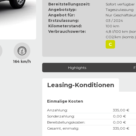
Bereitstellungszeit:
Sofort verfügbar
Angebotstyp:
Tageszulassung
Angebot für:
Nur Geschäftsku
Erstzulassung:
03 / 2024
Kilometerstand:
100 km
Verbrauchswerte:
4,8 l/100 km (kom
CO2/km (komb.)
C
164 km/h
Highlights
F
Leasing-Konditionen
Einmalige Kosten
Anzahlung
:
335,00 €
Sonderzahlung
:
0,00 €
Bereitstellungskosten
:
0,00 €
Gesamt, einmalig
:
335,00 €