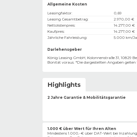
Allgemeine Kosten
Leasingfaktor
:
0,69
Leasing Gesamtbetrag
:
2.970,00 €
Nettolistenpreis
:
14.277,00 €
Kaufpreis
:
14.277,00 €
Jährliche Fahrleistung
:
5.000 km/Ja
Darlehensgeber
König Leasing GmbH, Kolonnenstraße 31, 10829 Ber
Bonität voraus. *Die dargestellten Angaben gelte
Highlights
2 Jahre Garantie & Mobilitätsgarantie
1.000 € über Wert für Ihren Alten
Mindestens 1.000,-€ über DAT-Wert bei Inzahlung