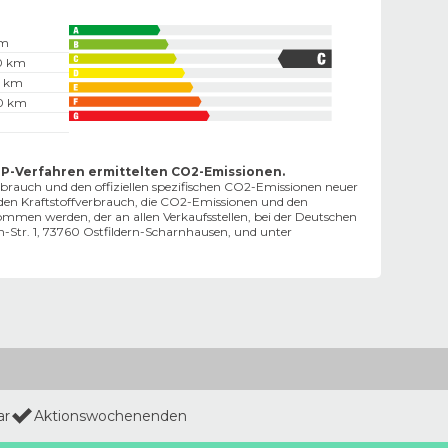
km
00 km
0 km
00 km
TP-Verfahren ermittelten CO2-Emissionen.
erbrauch und den offiziellen spezifischen CO2-Emissionen neuer
en Kraftstoffverbrauch, die CO2-Emissionen und den
en werden, der an allen Verkaufsstellen, bei der Deutschen
tr. 1, 73760 Ostfildern-Scharnhausen, und unter
ar
Aktionswochenenden