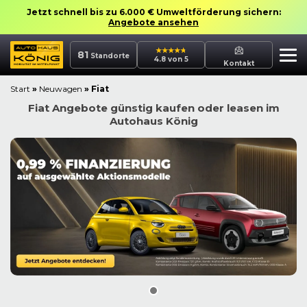
Jetzt schnell bis zu 6.000 € Umweltförderung sichern:
Angebote ansehen
81
Standorte
4.8 von 5
Kontakt
Start
»
Neuwagen
»
Fiat
Fiat Angebote günstig kaufen oder leasen im
Autohaus König