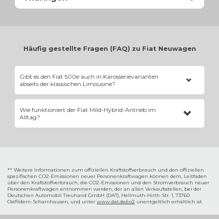
Häufig gestellte Fragen (FAQ) zu Fiat Neuwagen
Gibt es den Fiat 500e auch in Karosserievarianten
abseits der klassischen Limousine?
Ja. Den
Fiat 500e
gibt es als stilvolles Cabriolet (
500C
) mit
Wie funktioniert der Fiat Mild-Hybrid-Antrieb im
elektrischem Stoffverdeck sowie in der innovativen „3+1“-Variante,
Alltag?
die eine zusätzliche, gegenläufig öffnende Fronttür auf der
Beifahrerseite für bequemeren Einstieg bietet.
Das System kombiniert den Benzinmotor mit einem Riemen-
Startergenerator und einer kleinen Lithium-Ionen-Batterie. Beim
Bremsen wird Energie zurückgewonnen (Rekuperation), die den
Motor beim Anfahren entlastet und den Verbrauch drastisch senkt.
** Weitere Informationen zum offiziellen Kraftstoffverbrauch und den offiziellen
spezifischen CO2-Emissionen neuer Personenkraftwagen können dem‚ Leitfaden
über den Kraftstoffverbrauch, die CO2-Emissionen und den Stromverbrauch neuer
Personenkraftwagen entnommen werden, der an allen Verkaufsstellen, bei der
Deutschen Automobil Treuhand GmbH (DAT), Hellmuth-Hirth-Str. 1, 73760
Ostfildern-Scharnhausen, und unter
www.dat.de/co2
unentgeltlich erhältlich ist.