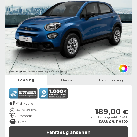
Bild zeigt Beispielabbildung des Fahrzeugs
Leasing
Barkauf
Finanzierung
Mild-Hybrid
189,00
130 PS (96 kW)
€
Automatik
mtl. Leasing inkl. MwSt.
158,82 € netto
5 Türen
Fahrzeug ansehen