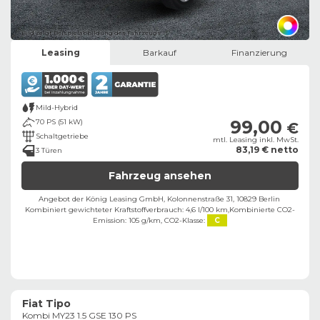
Bild zeigt Beispielabbildung des Fahrzeugs
Leasing
Barkauf
Finanzierung
Mild-Hybrid
99,00
70 PS (51 kW)
€
Schaltgetriebe
mtl. Leasing inkl. MwSt.
83,19 € netto
3 Türen
Fahrzeug ansehen
Angebot der König Leasing GmbH, Kolonnenstraße 31, 10829 Berlin ​
Kombiniert gewichteter Kraftstoffverbrauch: 4,6 l/100 km,
Kombinierte CO2-
Emission: 105 g/km,
CO2-Klasse:
C
Fiat Tipo
Kombi MY23 1.5 GSE 130 PS