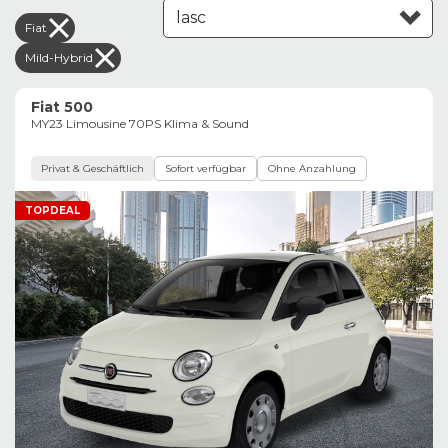
Fiat
Leasing aufsteigend
Mild-Hybrid
Fiat 500
MY23 Limousine 70PS Klima & Sound
Privat & Geschäftlich
Sofort verfügbar
Ohne Anzahlung
TOPDEAL