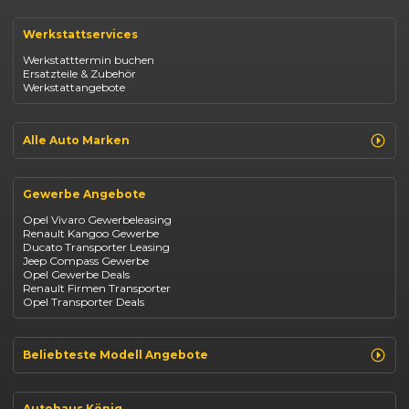
Renault Clio
Renault Captur
Werkstattservices
Opel Corsa
Opel Astra
Werkstatttermin buchen
Fiat 500
Ersatzteile & Zubehör
Dacia Duster
Werkstattangebote
Dacia Sandero
Jeep Compass
Jeep Avenger
Jeep Renegade
Alle Auto Marken
Suzuki Vitara
Suzuki Swift
Renault
Kia Ceed
Opel
BYD Seal
Gewerbe Angebote
Fiat
Mazda CX-30
Dacia
Citroen C4
Opel Vivaro Gewerbeleasing
Jeep
Renault Kangoo Gewerbe
Suzuki
Ducato Transporter Leasing
BYD
Jeep Compass Gewerbe
Kia
Opel Gewerbe Deals
Mazda
Renault Firmen Transporter
Citroën
Opel Transporter Deals
Abarth
Fiat Professional
Beliebteste Modell Angebote
Renault Clio finanzieren
Renault Arkana Leasing
Autohaus König