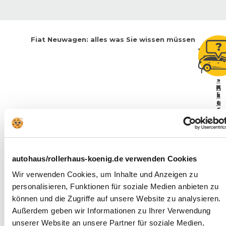
Fiat
Neuwagen: alles was Sie wissen müssen
»
»
»
H
A
K
k
a
ä
u
u
t
u
fi
f
e
b
g
e
g
ll
e
e
r
A
a
s
n
t
t
g
e
e
autohaus/rollerhaus-koenig.de verwenden Cookies
e
r:
ll
W
b
t
Wir verwenden Cookies, um Inhalte und Anzeigen zu
el
o
e
c
F
t
personalisieren, Funktionen für soziale Medien anbieten zu
e
h
r
können und die Zugriffe auf unsere Website zu analysieren.
e
a
(
o
g
r
Außerdem geben wir Informationen zu Ihrer Verwendung
Fi
b
e
unserer Website an unsere Partner für soziale Medien,
e
n
a