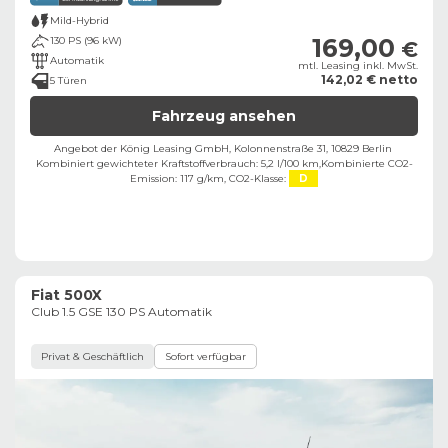
Mild-Hybrid
169,00
130 PS (96 kW)
€
Automatik
mtl. Leasing inkl. MwSt.
142,02 € netto
5 Türen
Fahrzeug ansehen
Angebot der König Leasing GmbH, Kolonnenstraße 31, 10829 Berlin ​
Kombiniert gewichteter Kraftstoffverbrauch: 5,2 l/100 km,
Kombinierte CO2-
Emission: 117 g/km,
CO2-Klasse:
D
Fiat 500X
Club 1.5 GSE 130 PS Automatik
Privat & Geschäftlich
Sofort verfügbar