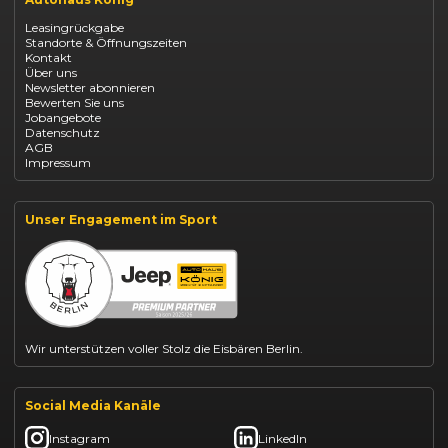
Renault Captur Leasing
Opel Corsa finanzieren
Leasingrückgabe
Opel Astra leasen
Standorte & Öffnungszeiten
Opel Mokka kaufen
Kontakt
Opel Grandland finanzieren
Über uns
Opel Vivaro Gewerbeleasing
Newsletter abonnieren
Fiat 500 finanzieren
Bewerten Sie uns
Fiat Panda leasen
Jobangebote
Dacia Duster finanzieren
Datenschutz
Dacia Sandero kaufen
AGB
Dacia Jogger leasen
Impressum
Jeep Compass leasen
Jeep Renegade finanzieren
Suzuki Vitara kaufen
Suzuki Swift finanzieren
Unser Engagement im Sport
BYD Dolphin finanzieren
Kia Ceed finanzieren
Kia Sportage leasen
Mazda CX-30 finanzieren
Citroën C3 leasen
Wir unterstützen voller Stolz die Eisbären Berlin.
Social Media Kanäle
Instagram
LinkedIn