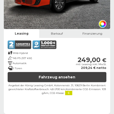
Bild zeigt Beispielabbildung des Fahrzeugs
Leasing
Barkauf
Finanzierung
Mild-Hybrid
249,00
145 PS (107 kW)
€
Automatik
mtl. Leasing inkl. MwSt.
209,24 € netto
5 Türen
Fahrzeug ansehen
Angebot der König Leasing GmbH, Kolonnenstr. 31, 10829 Berlin ​
Kombiniert
gewichteter Kraftstoffverbrauch: 4,8 l/100 km,
Kombinierte CO2-Emission: 109
g/km,
CO2-Klasse:
C