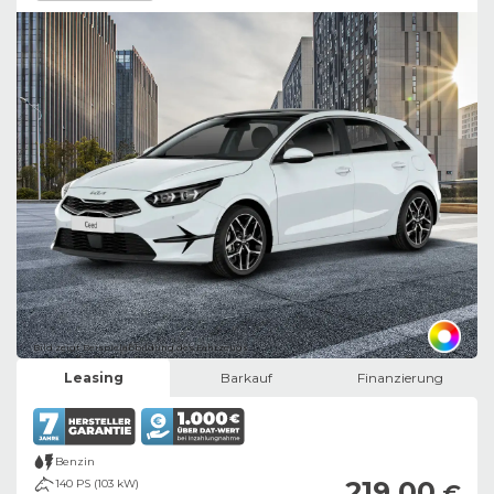
Bild zeigt Beispielabbildung des Fahrzeugs
Leasing
Barkauf
Finanzierung
Benzin
219,00
140 PS (103 kW)
€