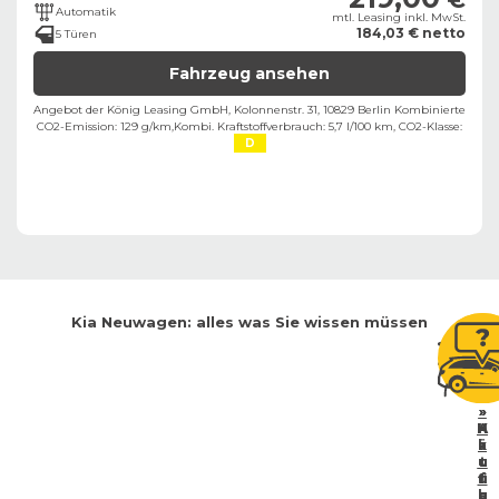
Automatik
mtl. Leasing inkl. MwSt.
184,03 € netto
5 Türen
Fahrzeug ansehen
Angebot der König Leasing GmbH, Kolonnenstr. 31, 10829 Berlin ​
Kombinierte
CO2-Emission: 129 g/km,
Kombi. Kraftstoffverbrauch: 5,7 l/100 km,
CO2-Klasse:
D
Kia
Neuwagen: alles was Sie wissen müssen
»
»
»
H
A
K
k
a
ä
u
u
t
u
fi
f
e
b
g