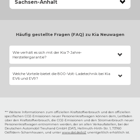
Sachsen-Anhalt
Häufig gestellte Fragen (FAQ) zu Kia Neuwagen
Wie verhält es sich mit der Kia 7-Jahre-
Herstellergarantie?
Kia gewährt ab Erstzulassung eine vollumfängliche Werksgarantie
Welche Vorteile bietet die 800-Volt-Ladetechnik bei Kia
für 7 Jahre oder bis zu einer Laufleistung von 150.000 Kilometern.
EV6 und EV9?
Diese Garantie ist an das Fahrzeug gebunden und untermauert
den extrem hohen Werterhalt eines Kia Neuwagens.
Während die meisten E-Autos mit 400 Volt arbeiten, verdoppelt
Kia die Spannung. Das ermöglicht extrem hohe Ladeströme,
wodurch an Ultraschnellladesäulen in kürzester Zeit Strom für
mehrere hundert Kilometer Reichweite nachgeladen werden kann.
** Weitere Informationen zum offiziellen Kraftstoffverbrauch und den offiziellen
spezifischen CO2-Emissionen neuer Personenkraftwagen können dem‚ Leitfaden
über den Kraftstoffverbrauch, die CO2-Emissionen und den Stromverbrauch neuer
Personenkraftwagen entnommen werden, der an allen Verkaufsstellen, bei der
Deutschen Automobil Treuhand GmbH (DAT), Hellmuth-Hirth-Str. 1, 73760
Ostfildern-Scharnhausen, und unter
www.dat.de/co2
unentgeltlich erhältlich ist.