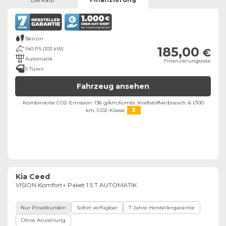
Benzin
185,00
140 PS (103 kW)
€
Automatik
Finanzierungsrate
5 Türen
Fahrzeug ansehen
Kombinierte CO2-Emission: 136 g/km,
Kombi. Kraftstoffverbrauch: 6 l/100
km,
CO2-Klasse:
E
Kia Ceed
VISION Komfort+ Paket 1.5 T AUTOMATIK
Nur Privatkunden
Sofort verfügbar
7 Jahre Herstellergarantie
Ohne Anzahlung