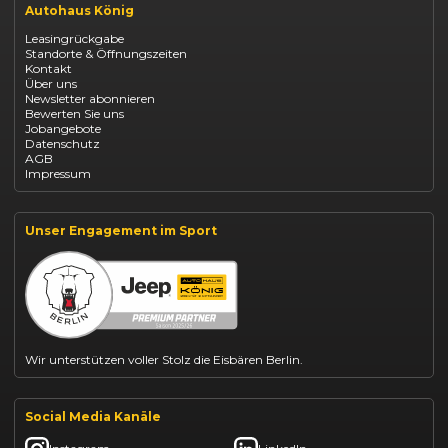
Autohaus König
Renault Captur Leasing
Opel Corsa finanzieren
Leasingrückgabe
Opel Astra leasen
Standorte & Öffnungszeiten
Opel Mokka kaufen
Kontakt
Opel Grandland finanzieren
Über uns
Opel Vivaro Gewerbeleasing
Newsletter abonnieren
Fiat 500 finanzieren
Bewerten Sie uns
Fiat Panda leasen
Jobangebote
Dacia Duster finanzieren
Datenschutz
Dacia Sandero kaufen
AGB
Dacia Jogger leasen
Impressum
Jeep Compass leasen
Jeep Renegade finanzieren
Suzuki Vitara kaufen
Suzuki Swift finanzieren
Unser Engagement im Sport
BYD Dolphin finanzieren
Kia Ceed finanzieren
Kia Sportage leasen
Mazda CX-30 finanzieren
Citroën C3 leasen
Wir unterstützen voller Stolz die Eisbären Berlin.
Social Media Kanäle