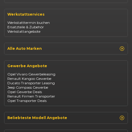
Renault Clio
Renault Captur
Werkstattservices
Opel Corsa
Opel Astra
Werkstatttermin buchen
Fiat 500
Ersatzteile & Zubehör
Dacia Duster
Werkstattangebote
Dacia Sandero
Jeep Compass
Jeep Avenger
Jeep Renegade
Alle Auto Marken
Suzuki Vitara
Suzuki Swift
Renault
Kia Ceed
Opel
BYD Seal
Gewerbe Angebote
Fiat
Mazda CX-30
Dacia
Citroen C4
Opel Vivaro Gewerbeleasing
Jeep
Renault Kangoo Gewerbe
Suzuki
Ducato Transporter Leasing
BYD
Jeep Compass Gewerbe
Kia
Opel Gewerbe Deals
Mazda
Renault Firmen Transporter
Citroën
Opel Transporter Deals
Abarth
Fiat Professional
Beliebteste Modell Angebote
Renault Clio finanzieren
Renault Arkana Leasing