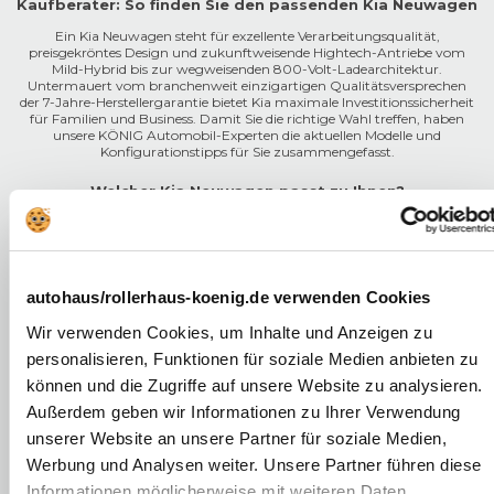
Kaufberater: So finden Sie den passenden Kia Neuwagen
Ein Kia Neuwagen steht für exzellente Verarbeitungsqualität,
preisgekröntes Design und zukunftweisende Hightech-Antriebe vom
Mild-Hybrid bis zur wegweisenden 800-Volt-Ladearchitektur.
Untermauert vom branchenweit einzigartigen Qualitätsversprechen
der 7-Jahre-Herstellergarantie bietet Kia maximale Investitionssicherheit
für Familien und Business. Damit Sie die richtige Wahl treffen, haben
unsere KÖNIG Automobil-Experten die aktuellen Modelle und
Konfigurationstipps für Sie zusammengefasst.
Welcher Kia Neuwagen passt zu Ihnen?
Kia Picanto & Stonic – Die kompakten City-Könige:
autohaus/rollerhaus-koenig.de verwenden Cookies
Der
Picanto
ist der wendige Kleinstwagen-Klassiker, während der
Kia Ceed-Familie & Sportage – Die absoluten Bestseller:
Stonic
als markanter Crossover mit SUV-Genen in der Stadt begeistert.
Wir verwenden Cookies, um Inhalte und Anzeigen zu
Konfigurations-Tipp:
Der 1.0 T-GDI Motor im Stonic nutzt den Kia
personalisieren, Funktionen für soziale Medien anbieten zu
Die
Ceed-Modelle
(
Ceed
,
Sportage
,
ProCeed
Shooting Brake,
Mild Hybrid (48V) und lässt sich perfekt mit dem intelligenten Kia
Kia EV6 & EV9 – Die rein elektrische Premium-Zukunft:
XCeed
Crossover) dominieren die Kompaktklasse. Der Sportage ist der
Automatikgetriebe (7-Gang-DCT) kombinieren, was den
können und die Zugriffe auf unsere Website zu analysieren.
hochmoderne SUV-Liebling.
Stadtverbrauch drastisch minimiert.
Außerdem geben wir Informationen zu Ihrer Verwendung
Der
EV6
begeistert als athletischer Crossover, der monumentale
EV9
Konfigurations-Tipp:
Den
Sportage
gibt es als Mild-Hybrid,
unserer Website an unsere Partner für soziale Medien,
definiert als Luxus-SUV mit bis zu 7 Sitzen die elektrische Oberklasse
Vollhybrid oder Plug-in-Hybrid. Für maximale Vielseitigkeit im Alltag
völlig neu.
empfiehlt sich der Plug-in-Hybrid mit serienmäßigem Kia Allradantrieb
Werbung und Analysen weiter. Unsere Partner führen diese
für souveränen Grip bei jeder Wetterlage.
Konfigurations-Tipp:
Diese auf der E-GMP-Plattform basierenden
Informationen möglicherweise mit weiteren Daten
Das KÖNIG Versprechen für Neuwagen