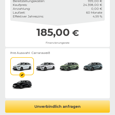
Bereitstellungskosten
:
999,00 €
Kaufpreis
:
24.398,00 €
Anzahlung
:
0,00 €
Laufzeit
:
60 Monate
Effektiver Jahreszins
:
4,99 %
185,00
€
Finanzierungsrate
Ihre Auswahl:
Carraraweiß
Unverbindlich anfragen