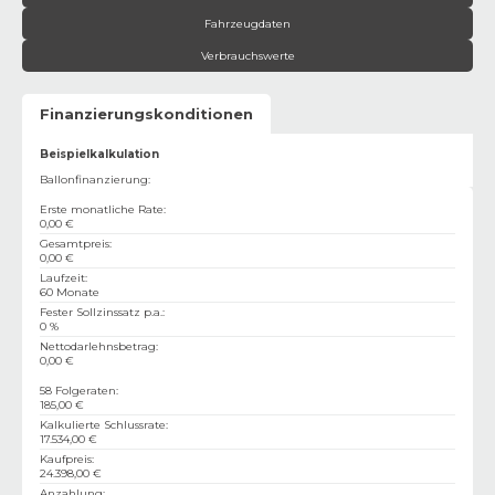
Fahrzeugdaten
Verbrauchswerte
Finanzierungskonditionen
Beispielkalkulation
Ballonfinanzierung:
Erste monatliche Rate
:
0,00 €
Gesamtpreis
:
0,00 €
Laufzeit
:
60 Monate
Fester Sollzinssatz p.a.
:
0 %
Nettodarlehnsbetrag
:
0,00 €
58 Folgeraten
:
185,00 €
Kalkulierte Schlussrate
:
17.534,00 €
Kaufpreis
:
24.398,00 €
Anzahlung
: