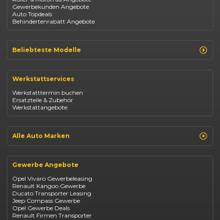
Gewerbekunden Angebote
Auto Topdeals
Behindertenrabatt Angebote
Beliebteste Modelle
Renault Clio
Renault Captur
Werkstattservices
Opel Corsa
Opel Astra
Werkstatttermin buchen
Fiat 500
Ersatzteile & Zubehör
Dacia Duster
Werkstattangebote
Dacia Sandero
Jeep Compass
Jeep Avenger
Jeep Renegade
Alle Auto Marken
Suzuki Vitara
Suzuki Swift
Renault
Kia Ceed
Opel
BYD Seal
Gewerbe Angebote
Fiat
Mazda CX-30
Dacia
Citroen C4
Opel Vivaro Gewerbeleasing
Jeep
Renault Kangoo Gewerbe
Suzuki
Ducato Transporter Leasing
BYD
Jeep Compass Gewerbe
Kia
Opel Gewerbe Deals
Mazda
Renault Firmen Transporter
Citroën