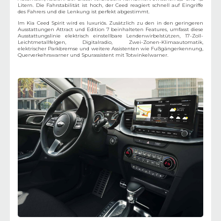
Litern. Die Fahrstabilität ist hoch, der Ceed reagiert schnell auf Eingriffe
des Fahrers und die Lenkung ist perfekt abgestimmt.
Im Kia Ceed Spirit wird es luxuriös. Zusätzlich zu den in den geringeren
Ausstattungen Attract und Edition 7 beinhalteten Features, umfasst diese
Ausstattungslinie elektrisch einstellbare Lendenwirbelstützen, 17-Zoll-
Leichtmetallfelgen, Digitalradio, Zwei-Zonen-Klimaautomatik,
elektrischer Parkbremse und weitere Assistenten wie Fußgängerkennung,
Querverkehrswarner und Spurassistent mit Totwinkelwarner.