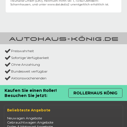
Treuhand GmbH (DAT), Hellmuth-Hirth-Str. 1, 73760 Ostfildern-
Scharnhausen, und unter
www.dat.de/co2
unentgeltlich erhältlich ist.
Preiswahrheit
Sofortige Verfügbarkeit
Ohne Anzahlung
Bundesweit verfügbar
Aktionswochenenden
Kaufen Sie einen Roller!
ROLLERHAUS KÖNIG
Besuchen Sie jetzt:
Beliebteste Angebote
Neuwagen Angebote
Gebrauchtwagen Angebote
Roller & Motorrad Angebote