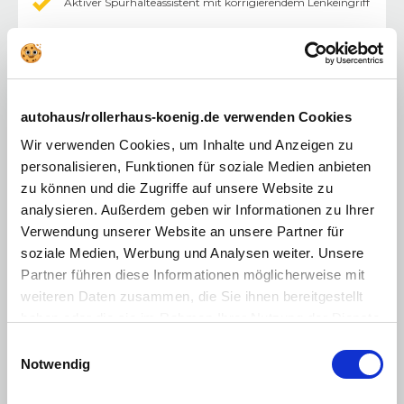
Aktiver Spurhalteassistent mit korrigierendem Lenkeingriff
Spurfolgeassistent
Fernlichtassistent (HBA)
Geschwindigkeitsregelanlage inkl.
Geschwindigkeitsbegrenzer
autohaus/rollerhaus-koenig.de verwenden Cookies
Müdigkeitswarner
Wir verwenden Cookies, um Inhalte und Anzeigen zu
personalisieren, Funktionen für soziale Medien anbieten
Regen- und Dämmerungssensor
zu können und die Zugriffe auf unsere Website zu
Dachreling
analysieren. Außerdem geben wir Informationen zu Ihrer
Verwendung unserer Website an unsere Partner für
Mittelarmlehne vorne
soziale Medien, Werbung und Analysen weiter. Unsere
Partner führen diese Informationen möglicherweise mit
Motorisierung & Leistung
weiteren Daten zusammen, die Sie ihnen bereitgestellt
Motor / Bauart
:
4-Zylinder
haben oder die sie im Rahmen Ihrer Nutzung der Dienste
Hubraum
:
1482 cm³
Leistung PS
:
140 PS
gesammelt haben. Sie geben Einwilligung zu unseren
Einwilligungsauswahl
Leistung kW
:
103 kW
Cookies, wenn Sie unsere Webseite weiterhin nutzen.
Notwendig
Kraftstoff
:
Benzin
Antriebsart
:
Frontantrieb
Getriebe
:
Automatik