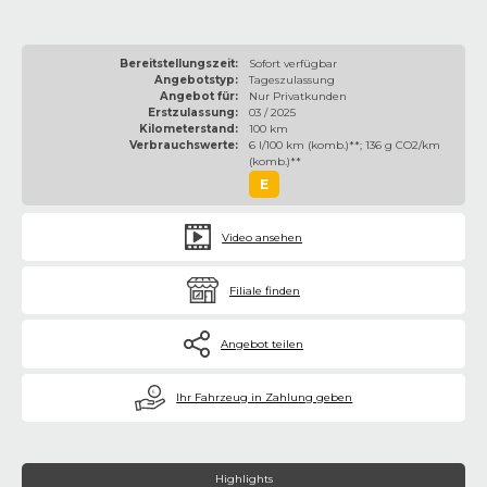
Bereitstellungszeit:
Sofort verfügbar
Angebotstyp:
Tageszulassung
Angebot für:
Nur Privatkunden
Erstzulassung:
03 / 2025
Kilometerstand:
100 km
Verbrauchswerte:
6 l/100 km (komb.)**; 136 g CO2/km
(komb.)**
E
Video ansehen
Filiale finden
Angebot teilen
€
Ihr Fahrzeug in Zahlung geben
Highlights