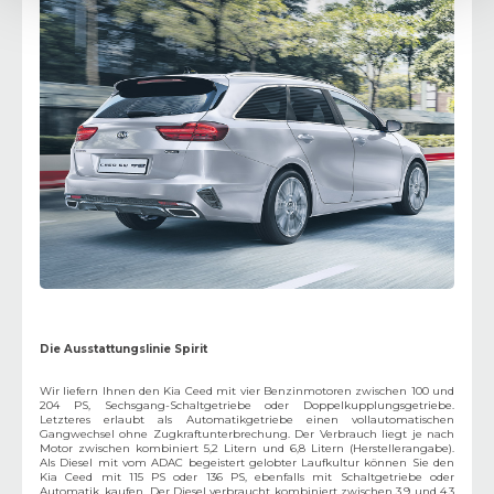
Die Ausstattungslinie Spirit
Wir liefern Ihnen den Kia Ceed mit vier Benzinmotoren zwischen 100 und
204 PS, Sechsgang-Schaltgetriebe oder Doppelkupplungsgetriebe.
Letzteres erlaubt als Automatikgetriebe einen vollautomatischen
Gangwechsel ohne Zugkraftunterbrechung. Der Verbrauch liegt je nach
Motor zwischen kombiniert 5,2 Litern und 6,8 Litern (Herstellerangabe).
Als Diesel mit vom ADAC begeistert gelobter Laufkultur können Sie den
Kia Ceed mit 115 PS oder 136 PS, ebenfalls mit Schaltgetriebe oder
Automatik, kaufen. Der Diesel verbraucht kombiniert zwischen 3,9 und 4,3