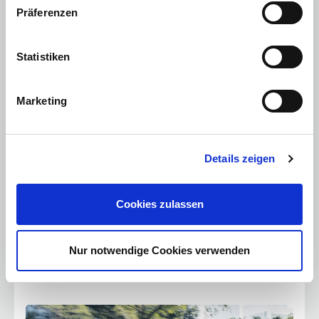
Präferenzen
Höchstgeschwindigkeit
:
197 km/h
Beschleunigung 0-100 km/h
:
9.9 Sekunden
Gewicht & Abmessung
Statistiken
Türen
:
5
Breite
:
1800 mm
Höhe
:
1465 mm
Marketing
Länge
:
4605 mm
Sitze
:
k.A.
Leergewicht
:
1407 kg
Kraftstofftankinhalt
:
50 Liter
Details zeigen
Der vielseitige Kompaktwagen Kia Ceed
Im Jahre 2019 ist die dritte Generation des erfolgreichen Kompaktwagens
von Kia erschienen. Der Kia Ceed wurde in Europa entwickelt und auf den
Cookies zulassen
europäischen Kunden besonders zugeschnitten. Der Name steht als
Kürzel für CE (französische Abkürzung für EU) und ED (European Design).
Der Fünftürer brilliert durch gutes Platzangebot, siebenjährige
Werksgarantie bis 150.000 Kilometer, umfangreiche Serienausstattung und
ein großes Assistenzorchester, niedrigen Verbrauch und sauberes Abgas.
Nur notwendige Cookies verwenden
Der ADAC lobt ein sicheres und komfortables Fahrwerk. Der vielfache
Testsieger ist auch als sportlicher GT, als Kia Proceed Shooting Brake und
als Kia Ceed Kombi (Sportswagon) verfügbar.