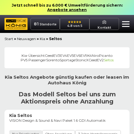
Jetzt schnell bis zu 6.000 € Umweltförderung sichern:
Angebote ansehen
81
Standorte
4.8 von 5
Kontakt
Start
»
Neuwagen
»
Kia
»
Seltos
Kia
-Übersicht
Ceed
EV3
EV4
EV5
EV6
EV9
K4
Niro
Picanto
PV5 Passenger
Sorento
Sportage
Stonic
XCeed
EV2
Seltos
Kia
Seltos
Angebote günstig kaufen oder leasen im
Autohaus
König
Das Modell Seltos bei uns zum
Aktionspreis ohne Anzahlung
Kia Seltos
VISION Design & Sound & Navi Paket 1.6 GDI Automatik
Nur Privatkunden
Ohne Anzahlung
7 Jahre Herstellergarantie