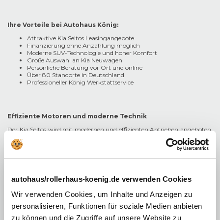
Ihre Vorteile bei Autohaus König:
Attraktive Kia Seltos Leasingangebote
Finanzierung ohne Anzahlung möglich
Moderne SUV-Technologie und hoher Komfort
Große Auswahl an Kia Neuwagen
Persönliche Beratung vor Ort und online
Über 80 Standorte in Deutschland
Professioneller König Werkstattservice
Effiziente Motoren und moderne Technik
Der Kia Seltos wird mit modernen und effizienten Antrieben angeboten.
Leistungsstarke Benzinmotoren sorgen für dynamisches Fahrverhalten
und angenehmen Fahrkomfort. Je nach Ausstattung stehen
verschiedene Getriebevarianten sowie optionale Allradmodelle zur
Verfügung. Damit eignet sich der Kia Seltos sowohl für den Stadtverkehr
als auch für längere Reisen.
autohaus/rollerhaus-koenig.de verwenden Cookies
Zusätzlich punktet das SUV mit zahlreichen Assistenzsystemen wie
Spurhalteassistent, Abstandstempomat und modernen
Wir verwenden Cookies, um Inhalte und Anzeigen zu
Sicherheitsfunktionen. Das macht den Kia Seltos zu einem zuverlässigen
Begleiter im Alltag.
personalisieren, Funktionen für soziale Medien anbieten
zu können und die Zugriffe auf unsere Website zu