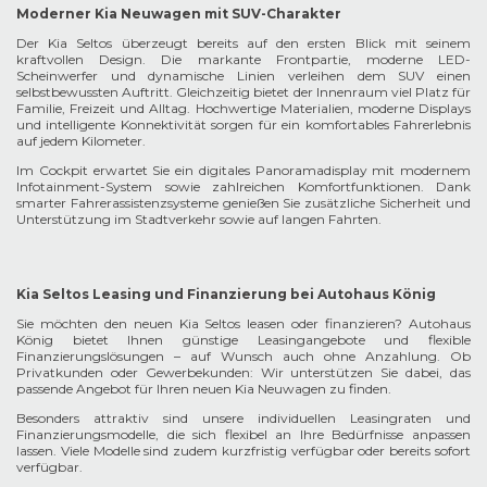
Moderner Kia Neuwagen mit SUV-Charakter
Der Kia Seltos überzeugt bereits auf den ersten Blick mit seinem
kraftvollen Design. Die markante Frontpartie, moderne LED-
Scheinwerfer und dynamische Linien verleihen dem SUV einen
selbstbewussten Auftritt. Gleichzeitig bietet der Innenraum viel Platz für
Familie, Freizeit und Alltag. Hochwertige Materialien, moderne Displays
und intelligente Konnektivität sorgen für ein komfortables Fahrerlebnis
auf jedem Kilometer.
Im Cockpit erwartet Sie ein digitales Panoramadisplay mit modernem
Infotainment-System sowie zahlreichen Komfortfunktionen. Dank
smarter Fahrerassistenzsysteme genießen Sie zusätzliche Sicherheit und
Unterstützung im Stadtverkehr sowie auf langen Fahrten.
Kia Seltos Leasing und Finanzierung bei Autohaus König
Sie möchten den neuen Kia Seltos leasen oder finanzieren? Autohaus
König bietet Ihnen günstige Leasingangebote und flexible
Finanzierungslösungen – auf Wunsch auch ohne Anzahlung. Ob
Privatkunden oder Gewerbekunden: Wir unterstützen Sie dabei, das
passende Angebot für Ihren neuen Kia Neuwagen zu finden.
Besonders attraktiv sind unsere individuellen Leasingraten und
Finanzierungsmodelle, die sich flexibel an Ihre Bedürfnisse anpassen
lassen. Viele Modelle sind zudem kurzfristig verfügbar oder bereits sofort
verfügbar.