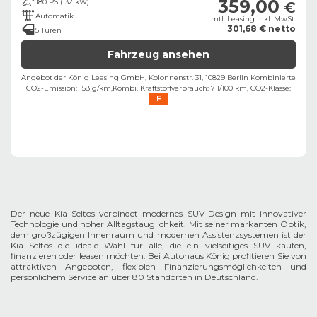
359,00
180 PS (132 kW)
€
Automatik
mtl. Leasing inkl. MwSt.
301,68 € netto
5 Türen
Fahrzeug ansehen
Angebot der König Leasing GmbH, Kolonnenstr. 31, 10829 Berlin ​
Kombinierte
CO2-Emission: 158 g/km,
Kombi. Kraftstoffverbrauch: 7 l/100 km,
CO2-Klasse:
F
Der neue Kia Seltos verbindet modernes SUV-Design mit innovativer
Technologie und hoher Alltagstauglichkeit. Mit seiner markanten Optik,
dem großzügigen Innenraum und modernen Assistenzsystemen ist der
Kia Seltos die ideale Wahl für alle, die ein vielseitiges SUV kaufen,
finanzieren oder leasen möchten. Bei Autohaus König profitieren Sie von
attraktiven Angeboten, flexiblen Finanzierungsmöglichkeiten und
persönlichem Service an über 80 Standorten in Deutschland.