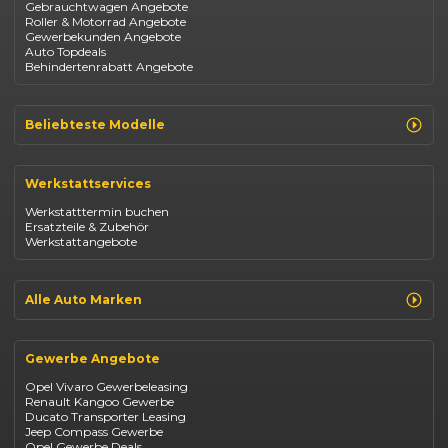
Gebrauchtwagen Angebote
Roller & Motorrad Angebote
Gewerbekunden Angebote
Auto Topdeals
Behindertenrabatt Angebote
Beliebteste Modelle
Renault Clio
Renault Captur
Werkstattservices
Opel Corsa
Opel Astra
Werkstatttermin buchen
Fiat 500
Ersatzteile & Zubehör
Dacia Duster
Werkstattangebote
Dacia Sandero
Jeep Compass
Jeep Avenger
Jeep Renegade
Alle Auto Marken
Suzuki Vitara
Suzuki Swift
Renault
Kia Ceed
Opel
BYD Seal
Gewerbe Angebote
Fiat
Mazda CX-30
Dacia
Citroen C4
Opel Vivaro Gewerbeleasing
Jeep
Renault Kangoo Gewerbe
Suzuki
Ducato Transporter Leasing
BYD
Jeep Compass Gewerbe
Kia
Opel Gewerbe Deals