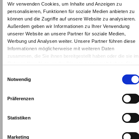
Wir verwenden Cookies, um Inhalte und Anzeigen zu
Fiat 500
Fiat 500C
Fiat 500X
personalisieren, Funktionen für soziale Medien anbieten zu
können und die Zugriffe auf unsere Website zu analysieren.
Fiat 600E & 600
Fiat E-Ulysse
Außerdem geben wir Informationen zu Ihrer Verwendung
unserer Website an unsere Partner für soziale Medien,
Fiat Grande Panda
Fiat Panda / Pandina
Werbung und Analysen weiter. Unsere Partner führen diese
Informationen möglicherweise mit weiteren Daten
zusammen, die Sie ihnen bereitgestellt haben oder die sie im
Fiat Qubo L
Fiat Tipo
Fiat Topolino
Rahmen Ihrer Nutzung der Dienste gesammelt haben. Sie
geben Einwilligung zu unseren Cookies, wenn Sie unsere
Einwilligungsauswahl
Standorte für Fiat Gebrauchtwagen
Webseite weiterhin nutzen.
Notwendig
Berlin
Präferenzen
Berlin-Adlershof
Eisenhutweg 128
Statistiken
Berlin-Charlottenburg
Franklinstraße 28-29
Berlin-Pankow
Marketing