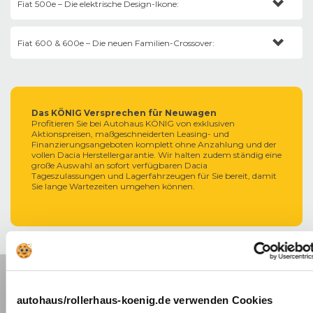
Fiat 500e – Die elektrische Design-Ikone:
der neue
Grande Panda
) als pragmatische Raumwunder überzeugen.
Konfigurations-Tipp:
Der
Fiat Mild Hybrid
(1.0 3-Zylinder) ist
Die vollkommen neu entwickelte, rein elektrische Generation des
extrem wartungsarm und wird mit einem knackigen Fiat 6-Gang-
Fiat 600 & 600e – Die neuen Familien-Crossover:
Kultautos mit modernsten Assistenzsystemen.
Schaltgetriebe kombiniert. Perfekt für minimale Unterhaltskosten in der
Stadt.
Konfigurations-Tipp:
Wählen Sie für maximale Flexibilität die
Mehr Platz, fünf Türen und spürbar mehr Komfort im angesagten
Batterie-Variante mit 42 kWh (
Fiat Full Electric
). Sie bietet eine
italienischen Kompakt-SUV-Segment.
urbane Reichweite von bis zu 460 km und verfügt über eine
serienmäßige 85-kW-Schnellladefunktion. Die Ausstattung La Prima für
Konfigurations-Tipp:
Der
Fiat 600
Hybrid kombiniert den Fiat Mild
den
Fiat 500
glänzt mit edlem Eco-Leder.
Hybrid (48V) Antrieb mit einem serienmäßigen Fiat Automatikgetriebe
Das KÖNIG Versprechen für Neuwagen
für seidenweiche Fahrstufenwechsel im Pendleralltag.
Profitieren Sie bei Autohaus KÖNIG von exklusiven
Aktionspreisen, maßgeschneiderten Leasing- und
Finanzierungsangeboten komplett ohne Anzahlung und der
vollen Dacia Herstellergarantie. Wir halten zudem ständig eine
große Auswahl an sofort verfügbaren Dacia
Tageszulassungen und Lagerfahrzeugen für Sie bereit, damit
Sie lange Wartezeiten umgehen können.
Modelle für
Fiat
Modelle für
Fiat
autohaus/rollerhaus-koenig.de verwenden Cookies