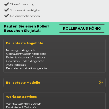
Ohne Anzahlung
Bundesweit verfügbar
Aktionswochenenden
Kaufen Sie einen Roller!
ROLLERHAUS KÖNIG
Besuchen Sie jetzt:
Beliebteste Angebote
Neuwagen Angebote
Gebrauchtwagen Angebote
Roller & Motorrad Angebote
Gewerbekunden Angebote
Auto Topdeals
Behindertenrabatt Angebote
Beliebteste Modelle
Renault Clio
Renault Captur
Werkstattservices
Opel Corsa
Opel Astra
Werkstatttermin buchen
Fiat 500
Ersatzteile & Zubehör
Dacia Duster