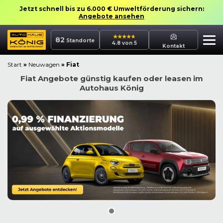
Jetzt schnell bis zu 6.000 € Umweltförderung sichern:
Angebote ansehen
82
Standorte
4.8 von 5
Kontakt
Start
»
Neuwagen
»
Fiat
Fiat Angebote günstig kaufen oder leasen im
Autohaus König