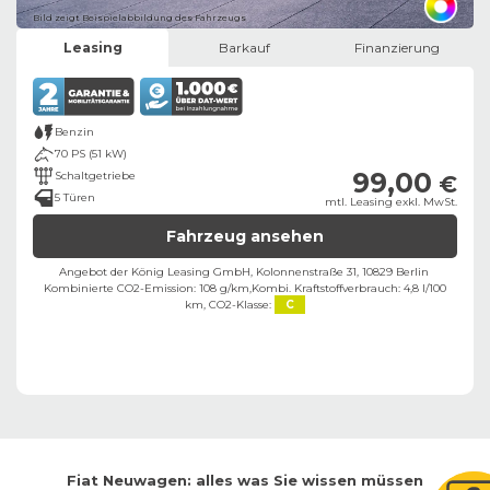
Bild zeigt Beispielabbildung des Fahrzeugs
Leasing
Barkauf
Finanzierung
Benzin
70 PS (51 kW)
99,00
Schaltgetriebe
€
5 Türen
mtl. Leasing exkl. MwSt.
Fahrzeug ansehen
Angebot der König Leasing GmbH, Kolonnenstraße 31, 10829 Berlin ​
Kombinierte CO2-Emission: 108 g/km,
Kombi. Kraftstoffverbrauch: 4,8 l/100
km,
CO2-Klasse:
C
Fiat
Neuwagen: alles was Sie wissen müssen