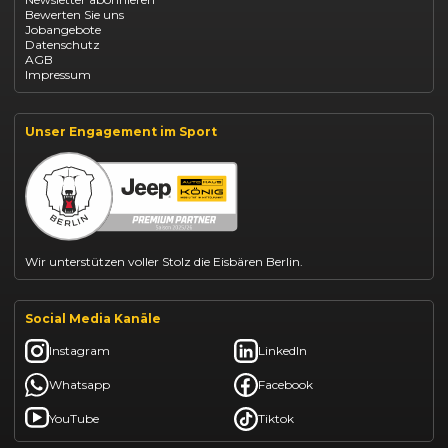
Fiat 500 finanzieren
Bewerten Sie uns
Fiat Panda leasen
Jobangebote
Dacia Duster finanzieren
Datenschutz
Dacia Sandero kaufen
AGB
Dacia Jogger leasen
Impressum
Jeep Compass leasen
Jeep Renegade finanzieren
Suzuki Vitara kaufen
Suzuki Swift finanzieren
Unser Engagement im Sport
BYD Dolphin finanzieren
Kia Ceed finanzieren
Kia Sportage leasen
Mazda CX-30 finanzieren
Citroën C3 leasen
Wir unterstützen voller Stolz die Eisbären Berlin.
Social Media Kanäle
Instagram
LinkedIn
Whatsapp
Facebook
YouTube
Tiktok