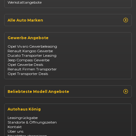
Werkstattangebote
Dacia Sandero
Jeep Compass
Jeep Avenger
Jeep Renegade
Alle Auto Marken
Suzuki Vitara
Suzuki Swift
Renault
Kia Ceed
Opel
BYD Seal
Gewerbe Angebote
Fiat
Mazda CX-30
Dacia
Citroen C4
Opel Vivaro Gewerbeleasing
Jeep
Renault Kangoo Gewerbe
Suzuki
Ducato Transporter Leasing
BYD
Jeep Compass Gewerbe
Kia
Opel Gewerbe Deals
Mazda
Renault Firmen Transporter
Citroën
Opel Transporter Deals
Abarth
Fiat Professional
Beliebteste Modell Angebote
Renault Clio finanzieren
Renault Arkana Leasing
Autohaus König
Renault Captur Leasing
Opel Corsa finanzieren
Leasingrückgabe
Opel Astra leasen
Standorte & Öffnungszeiten
Opel Mokka kaufen
Kontakt
Opel Grandland finanzieren
Über uns
Opel Vivaro Gewerbeleasing
Newsletter abonnieren