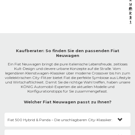
u
u
m
F
ir
i
a
?
t
Kaufberater: So finden Sie den passenden Fiat
Neuwagen
Ein Fiat Neuwagen bringt die pure italienische Lebensfreude, zeitloses
Kult-Design und clevere urbane Konzepte auf die Straße. Vom
legendären Kleinstwagen-Klassiker über moderne Crossover bis hin zum
vollelektrischen City-Flitzer bietet Fiat die perfekte Symbiose aus Lifestyle
und Wirtschaftlichkeit. Damit Sie die richtige Wahl treffen, haben unsere
KÖNIG Automobil-Experten die aktuellen Modelle und
Konfigurationstipps für Sie zusammengefasst.
Welcher Fiat Neuwagen passt zu Ihnen?
Fiat 500 Hybrid & Panda – Die unschlagbaren City-Klassiker:
Der
500er
verkörpert puren Retro-Charme, während der
Panda
(und