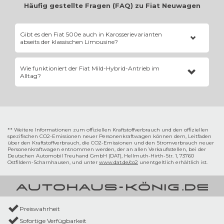
Häufig gestellte Fragen (FAQ) zu Fiat Neuwagen
Gibt es den Fiat 500e auch in Karosserievarianten
abseits der klassischen Limousine?
Ja. Den
Fiat 500e
gibt es als stilvolles Cabriolet (
500C
) mit
Wie funktioniert der Fiat Mild-Hybrid-Antrieb im
elektrischem Stoffverdeck sowie in der innovativen „3+1“-Variante,
Alltag?
die eine zusätzliche, gegenläufig öffnende Fronttür auf der
Beifahrerseite für bequemeren Einstieg bietet.
Das System kombiniert den Benzinmotor mit einem Riemen-
Startergenerator und einer kleinen Lithium-Ionen-Batterie. Beim
Bremsen wird Energie zurückgewonnen (Rekuperation), die den
Motor beim Anfahren entlastet und den Verbrauch drastisch senkt.
** Weitere Informationen zum offiziellen Kraftstoffverbrauch und den offiziellen
spezifischen CO2-Emissionen neuer Personenkraftwagen können dem‚ Leitfaden
über den Kraftstoffverbrauch, die CO2-Emissionen und den Stromverbrauch neuer
Personenkraftwagen entnommen werden, der an allen Verkaufsstellen, bei der
Deutschen Automobil Treuhand GmbH (DAT), Hellmuth-Hirth-Str. 1, 73760
Ostfildern-Scharnhausen, und unter
www.dat.de/co2
unentgeltlich erhältlich ist.
Preiswahrheit
Sofortige Verfügbarkeit