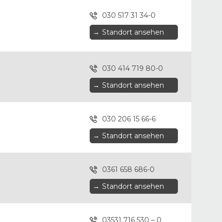
030 517 31 34-0
→
Standort ansehen
030 414 719 80-0
→
Standort ansehen
030 206 15 66-6
→
Standort ansehen
0361 658 686-0
→
Standort ansehen
03531 716 530 – 0