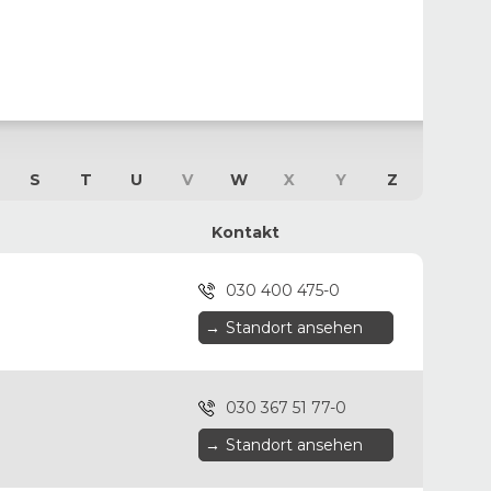
S
T
U
V
W
X
Y
Z
Kontakt
030 400 475-0
→
Standort ansehen
030 367 51 77-0
→
Standort ansehen