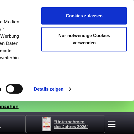
Cookies zulassen
le Medien
ir
Nur notwendige Cookies
, Werbung
verwenden
ren Daten
ienste
weiterhin
g
Details zeigen
ansehen
r