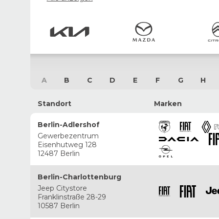
A
B
C
D
E
F
G
H
Standort
Marken
Berlin-Adlershof
Gewerbezentrum
Eisenhutweg 128
12487 Berlin
Berlin-Charlottenburg
Jeep Citystore
Franklinstraße 28-29
10587 Berlin