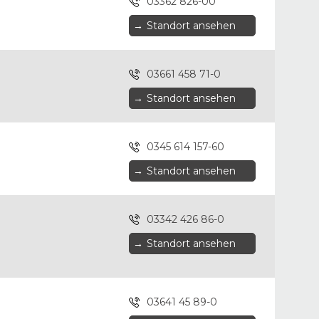
03362 826-00
→
Standort ansehen
03661 458 71-0
→
Standort ansehen
0345 614 157-60
→
Standort ansehen
03342 426 86-0
→
Standort ansehen
03641 45 89-0