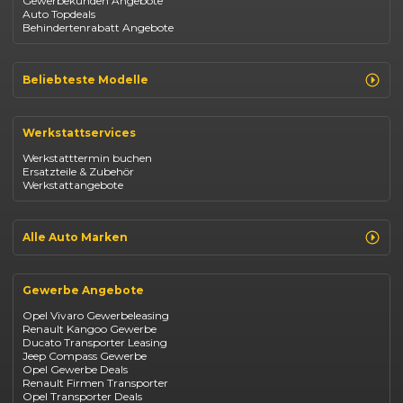
Gewerbekunden Angebote
Auto Topdeals
Behindertenrabatt Angebote
Beliebteste Modelle
Renault Clio
Renault Captur
Werkstattservices
Opel Corsa
Opel Astra
Werkstatttermin buchen
Fiat 500
Ersatzteile & Zubehör
Dacia Duster
Werkstattangebote
Dacia Sandero
Jeep Compass
Jeep Avenger
Jeep Renegade
Alle Auto Marken
Suzuki Vitara
Suzuki Swift
Renault
Kia Ceed
Opel
BYD Seal
Gewerbe Angebote
Fiat
Mazda CX-30
Dacia
Citroen C4
Opel Vivaro Gewerbeleasing
Jeep
Renault Kangoo Gewerbe
Suzuki
Ducato Transporter Leasing
BYD
Jeep Compass Gewerbe
Kia
Opel Gewerbe Deals
Mazda
Renault Firmen Transporter
Citroën
Opel Transporter Deals
Abarth