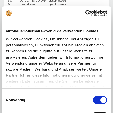
Sa:
09:00 - 16:00 Uhr
geschlossen
So:
geschlossen
geschlossen
0355 499 23-30
→
Standort ansehen
autohaus/rollerhaus-koenig.de verwenden Cookies
Jena
Wir verwenden Cookies, um Inhalte und Anzeigen zu
Am Alten Gaswerk 9
07743 Jena
personalisieren, Funktionen für soziale Medien anbieten
zu können und die Zugriffe auf unsere Website zu
Verkauf
:
Service
:
Mo-Fr:
08:00 - 19:00 Uhr
07:00 - 19:00 Uhr
analysieren. Außerdem geben wir Informationen zu Ihrer
Sa:
08:00 - 16:00 Uhr
08:00 - 14:00 Uhr
Verwendung unserer Website an unsere Partner für
So:
geschlossen
geschlossen
soziale Medien, Werbung und Analysen weiter. Unsere
03641 45 89-0
Partner führen diese Informationen möglicherweise mit
weiteren Daten zusammen, die Sie ihnen bereitgestellt
→
Standort ansehen
haben oder die sie im Rahmen Ihrer Nutzung der Dienste
gesammelt haben. Sie geben Einwilligung zu unseren
Einwilligungsauswahl
Cookies, wenn Sie unsere Webseite weiterhin nutzen.
Notwendig
Autohaus König in Berlin und Deutschland, in Ihrer Nähe