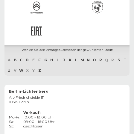
Wählen Sie den Anfangsbuchstaben der gewünschten Stadt:
A
B
C
D
E
F
G
H
I
J
K
L
M
N
O
P
Q
R
S
T
U
V
W
X
Y
Z
Berlin-Lichtenberg
Alt-Friedrichsfelde 111
10315 Berlin
Verkauf
:
Mo-Fr:
10:00 - 18:00 Uhr
Sa:
09:00 - 16:00 Uhr
So:
geschlossen