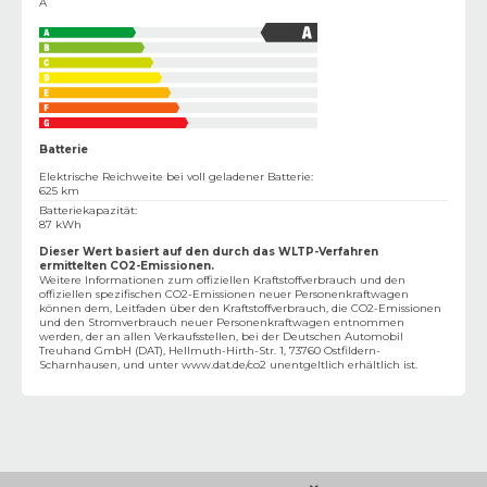
A
Batterie
Elektrische Reichweite bei voll geladener Batterie
:
625 km
Batteriekapazität
:
87 kWh
Dieser Wert basiert auf den durch das WLTP-Verfahren
ermittelten CO2-Emissionen.
Weitere Informationen zum offiziellen Kraftstoffverbrauch und den
offiziellen spezifischen CO2-Emissionen neuer Personenkraftwagen
können dem‚ Leitfaden über den Kraftstoffverbrauch, die CO2-Emissionen
und den Stromverbrauch neuer Personenkraftwagen entnommen
werden, der an allen Verkaufsstellen, bei der Deutschen Automobil
Treuhand GmbH (DAT), Hellmuth-Hirth-Str. 1, 73760 Ostfildern-
Scharnhausen, und unter
www.dat.de/co2
unentgeltlich erhältlich ist.