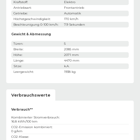
Kraftstoff
:
Elektro
Antriebsart
:
Frontantrieb
Getriebe
:
Automatik
Höchstgeschwindigkeit
:
170 km/h
Beschleunigung 0-100 km/h
:
7.9 Sekunden
Gewicht & Abmessung
Türen
:
5
Breite
:
2085 mm
Höhe
:
2071 mm
Länge
:
4470 mm
Sitze
:
k.A.
Leergewicht
:
1938 kg
Verbrauchswerte
Verbrauch**
Kombinierter Stromverbrauch
:
16.8 kWh/100 km
CO2-Emission kombiniert
:
0 g/km
CO2-Klasse
: