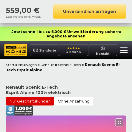
559,00
€
Unverbindlich anfragen
Leasingrate exkl. MwSt.
Jetzt schnell bis zu 6.000 € Umweltförderung sichern:
Angebote ansehen
82
Standorte
4.8 von 5
Kontakt
Start
»
Neuwagen
»
Renault
»
Scenic E-Tech
»
Renault Scenic E-
Tech Esprit Alpine
Renault Scenic E-Tech
Esprit Alpine 100% elektrisch
Nur Geschäftskunden
Ohne Anzahlung