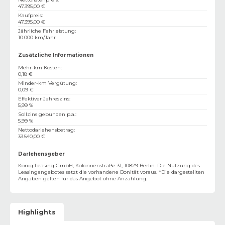
47.395,00 €
Kaufpreis
:
47.395,00 €
Jährliche Fahrleistung
:
10.000 km/Jahr
Zusätzliche Informationen
Mehr-km Kosten
:
0,18 €
Minder-km Vergütung
:
0,09 €
Effektiver Jahreszins
:
5,99 %
Sollzins gebunden p.a.
:
5,99 %
Nettodarlehensbetrag
:
33.540,00 €
Darlehensgeber
König Leasing GmbH, Kolonnenstraße 31, 10829 Berlin. Die Nutzung des
Leasingangebotes setzt die vorhandene Bonität voraus. *Die dargestellten
Angaben gelten für das Angebot ohne Anzahlung.
Highlights