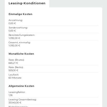
Leasing-Konditionen
Einmalige Kosten
Anzahlung
:
0,00 €
Sonderzahlung
:
0,00 €
Bereitstellungskosten
:
1.092,00 €
Gesamt, einmalig
:
1.092,00 €
Monatliche Kosten
Rate (Brutto)
:
665,21 €
Rate (Netto)
:
559,00 €
Laufzeit
:
60 Monate
Allgemeine Kosten
Leasingfaktor
:
1,18
Leasing Gesamtbetrag
:
33.540,00 €
Nettolistenpreis
: