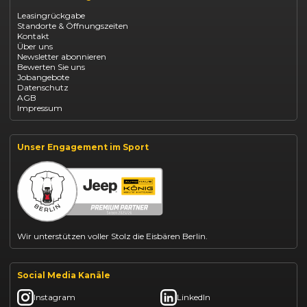
Opel Corsa finanzieren
Leasingrückgabe
Opel Astra leasen
Standorte & Öffnungszeiten
Opel Mokka kaufen
Kontakt
Opel Grandland finanzieren
Über uns
Opel Vivaro Gewerbeleasing
Newsletter abonnieren
Fiat 500 finanzieren
Bewerten Sie uns
Fiat Panda leasen
Jobangebote
Dacia Duster finanzieren
Datenschutz
Dacia Sandero kaufen
AGB
Dacia Jogger leasen
Impressum
Jeep Compass leasen
Jeep Renegade finanzieren
Suzuki Vitara kaufen
Suzuki Swift finanzieren
Unser Engagement im Sport
BYD Dolphin finanzieren
Kia Ceed finanzieren
Kia Sportage leasen
Mazda CX-30 finanzieren
Citroën C3 leasen
Wir unterstützen voller Stolz die Eisbären Berlin.
Social Media Kanäle
Instagram
LinkedIn