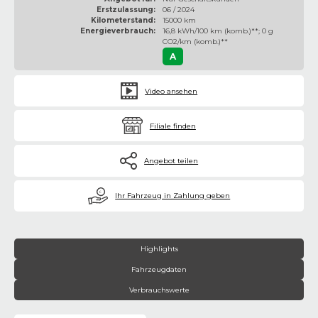
Erstzulassung:
06 / 2024
Kilometerstand:
15000 km
Energieverbrauch:
16,8 kWh/100 km (komb.)**; 0 g
CO2/km (komb.)**
A
Video ansehen
Filiale finden
Angebot teilen
€
Ihr Fahrzeug in Zahlung geben
Highlights
Fahrzeugdaten
Verbrauchswerte