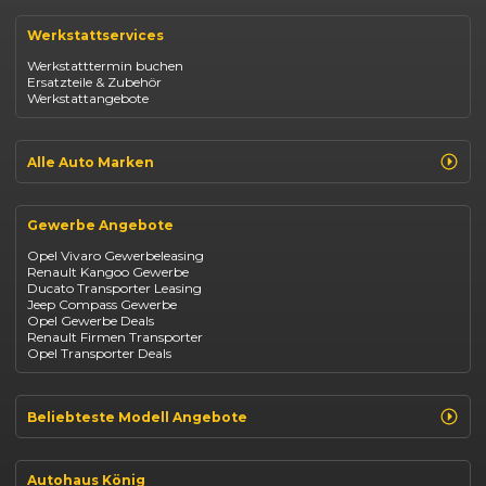
Renault Clio
Renault Captur
Werkstattservices
Opel Corsa
Opel Astra
Werkstatttermin buchen
Fiat 500
Ersatzteile & Zubehör
Dacia Duster
Werkstattangebote
Dacia Sandero
Jeep Compass
Jeep Avenger
Jeep Renegade
Alle Auto Marken
Suzuki Vitara
Suzuki Swift
Renault
Kia Ceed
Opel
BYD Seal
Gewerbe Angebote
Fiat
Mazda CX-30
Dacia
Citroen C4
Opel Vivaro Gewerbeleasing
Jeep
Renault Kangoo Gewerbe
Suzuki
Ducato Transporter Leasing
BYD
Jeep Compass Gewerbe
Kia
Opel Gewerbe Deals
Mazda
Renault Firmen Transporter
Citroën
Opel Transporter Deals
Abarth
Fiat Professional
Beliebteste Modell Angebote
Renault Clio finanzieren
Renault Arkana Leasing
Autohaus König
Renault Captur Leasing