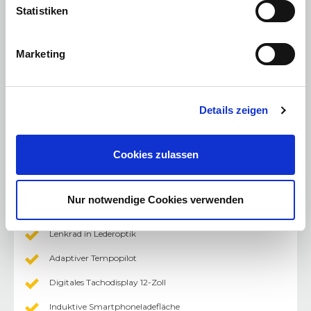
Igenius®-Armlehne hinten
Statistiken
Rücksitzbank 40/20/40 teilbar
Vordersitze beheizbar
Marketing
Elektrische Fensterheber vorne mit Impulsschaltung und
Klemmschutz
Lenkrad längs- und höhenverstellbar
Details zeigen
Beheizbares Lenkrad
Cookies zulassen
Fahrzeugteppich in Blau
Elektrische Heckklappe
Nur notwendige Cookies verwenden
Elektrische Fensterheber hinten mit Impulsschaltung und
Klemmschutz
Lenkrad in Lederoptik
Adaptiver Tempopilot
Digitales Tachodisplay 12-Zoll
Induktive Smartphoneladefläche