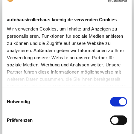
Stark getönte Heck- und Seitenscheiben hinten
Dynamisches Abbiegelicht
autohaus/rollerhaus-koenig.de verwenden Cookies
Fernlichtassistent
Wir verwenden Cookies, um Inhalte und Anzeigen zu
personalisieren, Funktionen für soziale Medien anbieten
Fahrer und Beifahrersitz höhenverstellbar, Fahrersitz mit
zu können und die Zugriffe auf unsere Website zu
elektrischer Lordosenstütze
analysieren. Außerdem geben wir Informationen zu Ihrer
2-Zonen-Klimaautomatik
Verwendung unserer Website an unsere Partner für
Keycard Handsfree
soziale Medien, Werbung und Analysen weiter. Unsere
Partner führen diese Informationen möglicherweise mit
Wärmepumpe
weiteren Daten zusammen, die Sie ihnen bereitgestellt
Schaltwippen am Lenkrad zur Steuerung der
haben oder die sie im Rahmen Ihrer Nutzung der Dienste
Rekuperation
gesammelt haben. Sie geben Einwilligung zu unseren
Einwilligungsauswahl
MULTI-SENSE mit Ambientebeleuchtung zur individuellen
Cookies, wenn Sie unsere Webseite weiterhin nutzen.
Notwendig
Einstellung der Fahrzeugcharakteristik
Sportsitze, spezifisches Alpine Lenkrad und
Armaturenbrett, blaue Zierelemente innen
Präferenzen
Mittelkonsole mit Staufach und Mittelarmlehne