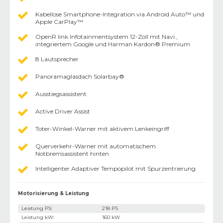
Kabellose Smartphone-Integration via Android Auto™ und
Apple CarPlay™
OpenR link Infotainmentsystem 12-Zoll mit Navi.,
integriertem Google und Harman Kardon® Premium
8 Lautsprecher
Panoramaglasdach Solarbay®
Ausstiegsassistent
Active Driver Assist
Toter-Winkel-Warner mit aktivem Lenkeingriff
Querverkehr-Warner mit automatischem
Notbremsassistent hinten
Intelligenter Adaptiver Tempopilot mit Spurzentrierung
Motorisierung & Leistung
Leistung PS
:
218 PS
Leistung kW
:
160 kW