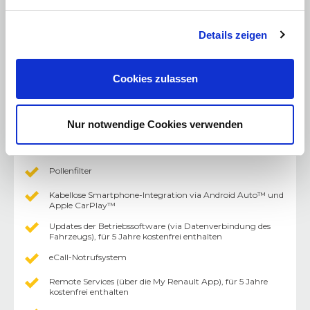
Lenkrad in Lederoptik
Details zeigen
Eco-Modus
Elektronische Parkbremse mit Autohold
Cookies zulassen
Fahrersitz längsverstellbar
Heckscheibe beheizbar
Nur notwendige Cookies verwenden
Elektrische Fensterheber vorne mit Impulsschaltung und
Klemmschutz
Pollenfilter
Kabellose Smartphone-Integration via Android Auto™ und
Apple CarPlay™
Updates der Betriebssoftware (via Datenverbindung des
Fahrzeugs), für 5 Jahre kostenfrei enthalten
eCall-Notrufsystem
Remote Services (über die My Renault App), für 5 Jahre
kostenfrei enthalten