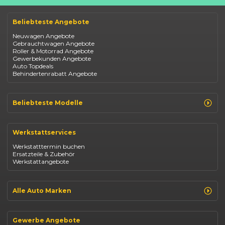
Beliebteste Angebote
Neuwagen Angebote
Gebrauchtwagen Angebote
Roller & Motorrad Angebote
Gewerbekunden Angebote
Auto Topdeals
Behindertenrabatt Angebote
Beliebteste Modelle
Renault Clio
Renault Captur
Werkstattservices
Opel Corsa
Opel Astra
Werkstatttermin buchen
Fiat 500
Ersatzteile & Zubehör
Dacia Duster
Werkstattangebote
Dacia Sandero
Jeep Compass
Jeep Avenger
Jeep Renegade
Alle Auto Marken
Suzuki Vitara
Suzuki Swift
Renault
Kia Ceed
Opel
BYD Seal
Gewerbe Angebote
Fiat
Mazda CX-30