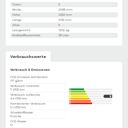
Türen
:
5
Breite
:
2006 mm
Höhe
:
2053 mm
Länge
:
4116 mm
Sitze
:
5
Leergewicht
:
1202 kg
Kraftstofftankinhalt
:
39 Liter
Verbrauchswerte
Verbrauch & Emissionen
CO2-Emission kombiniert
:
117 g/km
Verbrauch innerorts
:
7 l/100 km
Verbrauch außerorts
:
4,4 l/100 km
Kombinierter Verbrauch
:
5.1 l/100 km
Schadstoffklasse
:
Euro 6e
CO2-Klasse
:
D