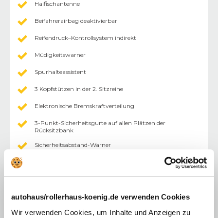
Haifischantenne
Beifahrerairbag deaktivierbar
Reifendruck–Kontrollsystem indirekt
Müdigkeitswarner
Spurhalteassistent
3 Kopfstützen in der 2. Sitzreihe
Elektronische Bremskraftverteilung
3-Punkt-Sicherheitsgurte auf allen Plätzen der
Rücksitzbank
Sicherheitsabstand-Warner
Fahrer- und Beifahrerairbag
Gurtwarner
Notbremsassistent mit Fußgängererkennung und
autohaus/rollerhaus-koenig.de verwenden Cookies
Kreuzungsassistent
Wir verwenden Cookies, um Inhalte und Anzeigen zu
Geschwindigkeitswarner