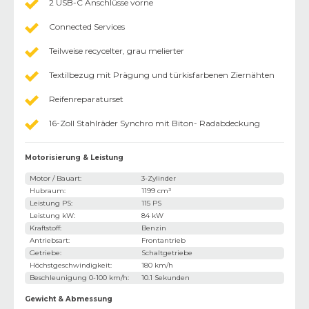
2 USB-C Anschlüsse vorne
Connected Services
Teilweise recycelter, grau melierter
Textilbezug mit Prägung und türkisfarbenen Ziernähten
Reifenreparaturset
16-Zoll Stahlräder Synchro mit Biton- Radabdeckung
Motorisierung & Leistung
Motor / Bauart
:
3-Zylinder
Hubraum
:
1199 cm³
Leistung PS
:
115 PS
Leistung kW
:
84 kW
Kraftstoff
:
Benzin
Antriebsart
:
Frontantrieb
Getriebe
:
Schaltgetriebe
Höchstgeschwindigkeit
:
180 km/h
Beschleunigung 0-100 km/h
:
10.1 Sekunden
Gewicht & Abmessung