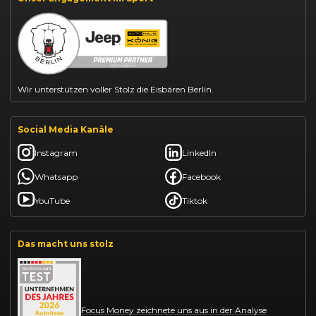
BYD Dolphin finanzieren
Kia Ceed finanzieren
Kia Sportage leasen
Mazda CX-30 finanzieren
Citroën C3 leasen
Wir unterstützen voller Stolz die Eisbären Berlin.
Social Media Kanäle
Instagram
LinkedIn
Whatsapp
Facebook
YouTube
Tiktok
Das macht uns stolz
Focus Money zeichnete uns aus in der Analyse