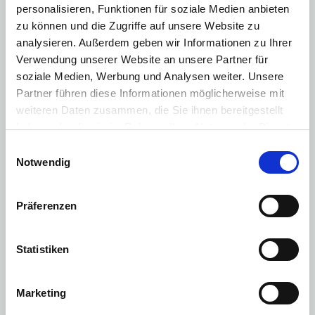
personalisieren, Funktionen für soziale Medien anbieten
eCall-Notrufsystem
zu können und die Zugriffe auf unsere Website zu
analysieren. Außerdem geben wir Informationen zu Ihrer
Elektronisches Stabilitätsprogramm (ESP) mit
Verwendung unserer Website an unsere Partner für
Berganfahrhilfe
soziale Medien, Werbung und Analysen weiter. Unsere
ISOFIX-i-Size-Kindersitzbefestigung
Partner führen diese Informationen möglicherweise mit
2 Rückfahrleuchten
weiteren Daten zusammen, die Sie ihnen bereitgestellt
haben oder die sie im Rahmen Ihrer Nutzung der Dienste
LED-Tagfahrlicht
gesammelt haben. Sie geben Einwilligung zu unseren
Einwilligungsauswahl
Innenspiegel manuell abblendend
Cookies, wenn Sie unsere Webseite weiterhin nutzen.
Notwendig
Elektrische Fensterheber hinten mit Impulsschaltung und
Klemmschutz
Präferenzen
Sonnenblende und Schminkspiegel Beifahrerseite
Zentralverriegelung mit Fernbedienung
Statistiken
Manuelle Klimaanlage
Einparkhilfe hinten
Marketing
Beleuchtung vorne