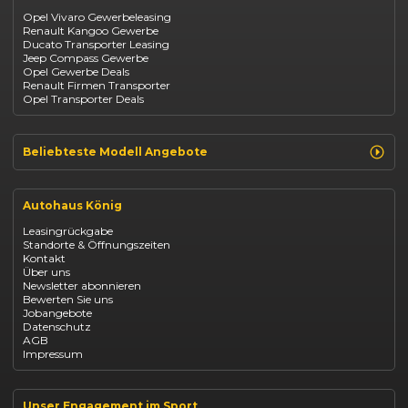
Dacia
Citroen C4
Opel Vivaro Gewerbeleasing
Jeep
Renault Kangoo Gewerbe
Suzuki
Ducato Transporter Leasing
BYD
Jeep Compass Gewerbe
Kia
Opel Gewerbe Deals
Mazda
Renault Firmen Transporter
Citroën
Opel Transporter Deals
Abarth
Fiat Professional
Beliebteste Modell Angebote
Renault Clio finanzieren
Renault Arkana Leasing
Autohaus König
Renault Captur Leasing
Opel Corsa finanzieren
Leasingrückgabe
Opel Astra leasen
Standorte & Öffnungszeiten
Opel Mokka kaufen
Kontakt
Opel Grandland finanzieren
Über uns
Opel Vivaro Gewerbeleasing
Newsletter abonnieren
Fiat 500 finanzieren
Bewerten Sie uns
Fiat Panda leasen
Jobangebote
Dacia Duster finanzieren
Datenschutz
Dacia Sandero kaufen
AGB
Dacia Jogger leasen
Impressum
Jeep Compass leasen
Jeep Renegade finanzieren
Suzuki Vitara kaufen
Suzuki Swift finanzieren
Unser Engagement im Sport