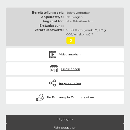
Bereitstellungszeit:
Sofort verfügbar
Angebotstyp:
Neuwagen
Angebot für:
Nur Privatkunden
Erstzulassung:
-
Verbrauchswerte:
5,1 l/100 km (komb.)**; 117 g
CO2/km (komb.)**
D
Video ansehen
Filiale finden
Angebot teilen
€
Ihr Fahrzeug in Zahlung geben
Highlights
Fahrzeugdaten