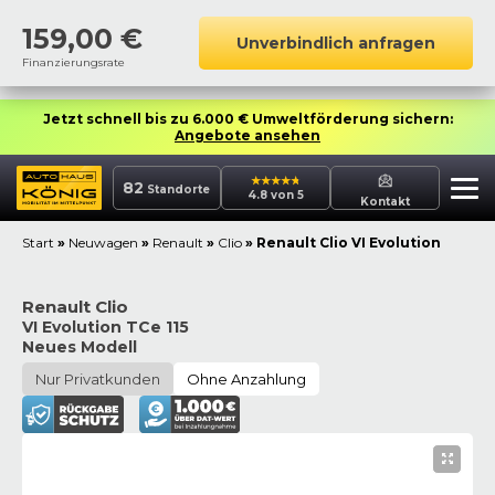
159,00
€
Unverbindlich anfragen
Finanzierungsrate
Jetzt schnell bis zu 6.000 € Umweltförderung sichern:
Angebote ansehen
82
Standorte
4.8 von 5
Kontakt
Start
»
Neuwagen
»
Renault
»
Clio
»
Renault Clio VI Evolution
Renault Clio
VI Evolution TCe 115
Neues Modell
Nur Privatkunden
Ohne Anzahlung