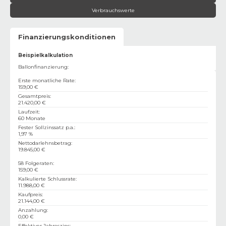
Verbrauchswerte
Finanzierungskonditionen
Beispielkalkulation
Ballonfinanzierung:
Erste monatliche Rate
:
159,00 €
Gesamtpreis
:
21.420,00 €
Laufzeit
:
60 Monate
Fester Sollzinssatz p.a.
:
1,97 %
Nettodarlehnsbetrag
:
19.845,00 €
58 Folgeraten
:
159,00 €
Kalkulierte Schlussrate
:
11.988,00 €
Kaufpreis
:
21.144,00 €
Anzahlung
:
0,00 €
Effektiver Jahreszins
: