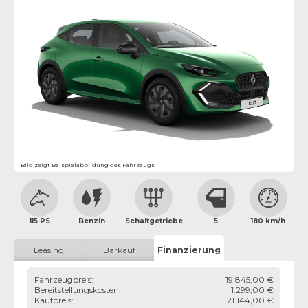
Bild zeigt Beispielabbildung des Fahrzeugs
115 PS
Benzin
Schaltgetriebe
5
180 km/h
Leasing
Barkauf
Finanzierung
Fahrzeugpreis
:
19.845,00 €
Bereitstellungskosten
:
1.299,00 €
Kaufpreis
:
21.144,00 €