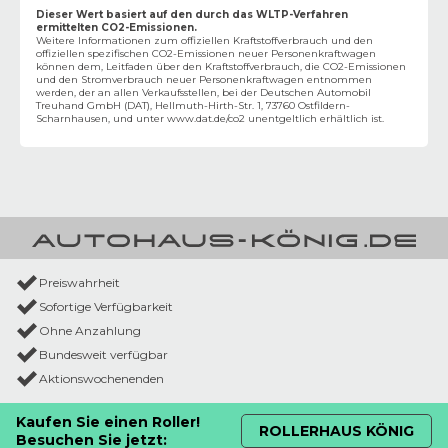
Dieser Wert basiert auf den durch das WLTP-Verfahren
ermittelten CO2-Emissionen.
Weitere Informationen zum offiziellen Kraftstoffverbrauch und den
offiziellen spezifischen CO2-Emissionen neuer Personenkraftwagen
können dem‚ Leitfaden über den Kraftstoffverbrauch, die CO2-Emissionen
und den Stromverbrauch neuer Personenkraftwagen entnommen
werden, der an allen Verkaufsstellen, bei der Deutschen Automobil
Treuhand GmbH (DAT), Hellmuth-Hirth-Str. 1, 73760 Ostfildern-
Scharnhausen, und unter
www.dat.de/co2
unentgeltlich erhältlich ist.
Preiswahrheit
Sofortige Verfügbarkeit
Ohne Anzahlung
Bundesweit verfügbar
Aktionswochenenden
Kaufen Sie einen Roller!
ROLLERHAUS KÖNIG
Besuchen Sie jetzt: