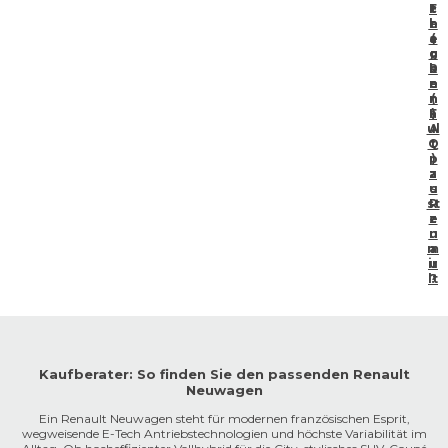
c
F
t
e
h
r
e
a
(
o
g
r
b
R
e
e
e
n
n
n
(
a
F
)
ul
A
Q
t
p
)
a
z
u
s
st
R
e
z
u
n
m
a
ir
u
lt
?
Kaufberater: So finden Sie den passenden Renault
Neuwagen
Ein Renault Neuwagen steht für modernen französischen Esprit,
wegweisende E-Tech Antriebstechnologien und höchste Variabilität im