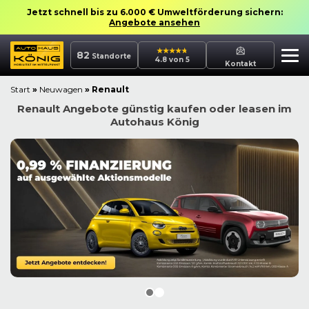
Jetzt schnell bis zu 6.000 € Umweltförderung sichern:
Angebote ansehen
82
Standorte
4.8 von 5
Kontakt
Start
»
Neuwagen
»
Renault
Renault Angebote günstig kaufen oder leasen im
Autohaus König