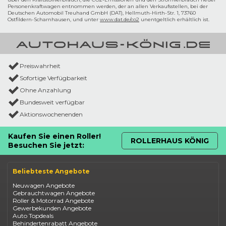
Personenkraftwagen entnommen werden, der an allen Verkaufsstellen, bei der
Deutschen Automobil Treuhand GmbH (DAT), Hellmuth-Hirth-Str. 1, 73760
Ostfildern-Scharnhausen, und unter
www.dat.de/co2
unentgeltlich erhältlich ist.
Preiswahrheit
Sofortige Verfügbarkeit
Ohne Anzahlung
Bundesweit verfügbar
Aktionswochenenden
Kaufen Sie einen Roller!
ROLLERHAUS KÖNIG
Besuchen Sie jetzt:
Beliebteste Angebote
Neuwagen Angebote
Gebrauchtwagen Angebote
Roller & Motorrad Angebote
Gewerbekunden Angebote
Auto Topdeals
Behindertenrabatt Angebote