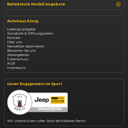
Beliebteste Modell Angebote
Renault Clio finanzieren
Renault Arkana Leasing
Autohaus König
Renault Captur Leasing
Opel Corsa finanzieren
Leasingrückgabe
Opel Astra leasen
Standorte & Öffnungszeiten
Opel Mokka kaufen
Kontakt
Opel Grandland finanzieren
Über uns
Opel Vivaro Gewerbeleasing
Newsletter abonnieren
Fiat 500 finanzieren
Bewerten Sie uns
Fiat Panda leasen
Jobangebote
Dacia Duster finanzieren
Datenschutz
Dacia Sandero kaufen
AGB
Dacia Jogger leasen
Impressum
Jeep Compass leasen
Jeep Renegade finanzieren
Suzuki Vitara kaufen
Suzuki Swift finanzieren
Unser Engagement im Sport
BYD Dolphin finanzieren
Kia Ceed finanzieren
Kia Sportage leasen
Mazda CX-30 finanzieren
Citroën C3 leasen
Wir unterstützen voller Stolz die Eisbären Berlin.