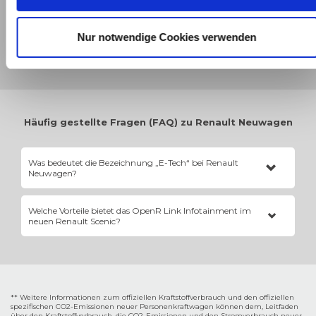
Sachsen-Anhalt
Nur notwendige Cookies verwenden
Thüringen
Häufig gestellte Fragen (FAQ) zu Renault Neuwagen
Was bedeutet die Bezeichnung „E-Tech“ bei Renault
Neuwagen?
E-Tech umfasst alle elektrifizierten Antriebe von Renault. Dazu
Welche Vorteile bietet das OpenR Link Infotainment im
gehören hocheffiziente Vollhybride (HEV), Plug-in-Hybride (PHEV)
neuen Renault Scenic?
mit externer Lademöglichkeit sowie die reinen Renault Full Electric
Antriebe.
Das OpenR Link System basiert nativ auf Android Automotive OS.
Dadurch sind Google Maps für die Navigation inklusive
automatischer E-Auto-Laderoutenplanung sowie der Google
Assistant direkt integriert – Updates erfolgen ganz unkompliziert
"Over-the-Air".
** Weitere Informationen zum offiziellen Kraftstoffverbrauch und den offiziellen
spezifischen CO2-Emissionen neuer Personenkraftwagen können dem‚ Leitfaden
über den Kraftstoffverbrauch, die CO2-Emissionen und den Stromverbrauch neuer