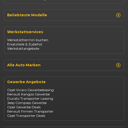
Beliebteste Modelle
Renault Clio
Renault Captur
Werkstattservices
Opel Corsa
Opel Astra
Werkstatttermin buchen
Fiat 500
Ersatzteile & Zubehör
Dacia Duster
Werkstattangebote
Dacia Sandero
Jeep Compass
Jeep Avenger
Jeep Renegade
Alle Auto Marken
Suzuki Vitara
Suzuki Swift
Renault
Kia Ceed
Opel
BYD Seal
Gewerbe Angebote
Fiat
Mazda CX-30
Dacia
Citroen C4
Opel Vivaro Gewerbeleasing
Jeep
Renault Kangoo Gewerbe
Suzuki
Ducato Transporter Leasing
BYD
Jeep Compass Gewerbe
Kia
Opel Gewerbe Deals
Mazda
Renault Firmen Transporter
Citroën
Opel Transporter Deals
Abarth
Fiat Professional