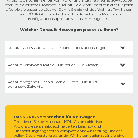
Alltag. Ob hocheffizienter Vollhybrid für die City, stylisches SUV-Coupé
oder vollelektrische Crossover-Zukunft – die Modellpalette bietet für jeden
Lifestyle die passende Lösung. Damit Sie die richtige Wahl treffen, haben
unsere KÖNIG Automobil-Experten die aktuellen Modelle und
Konfigurationstipps für Sie zusammengefasst.
Welcher Renault Neuwagen passt zu Ihnen?
Renault Clio & Captur – Die urbanen Innovationsträger:
Der
Clio
glänzt als dynamischer Kleinwagen, während der
Captur
als
Renault Symbioz & Rafale – Die neuen SUV-Klassen:
kompakter Crossover mit erhöhter Sitzposition punktet.
Konfigurations-Tipp:
Wählen Sie den Renault Hybrid (Vollhybrid) E-
Der
Symbioz
schließt die Lücke in der Familien-Kompaktklasse,
Tech 145. Er ermöglicht im Stadtverkehr bis zu 80 % rein elektrische
Renault Megane E-Tech & Scenic E-Tech – Die 100%
während der
Rafale
als luxuriöses SUV-Coupé die sportliche Speerspitze
Fahrzeit. Die Ausstattung Techno bietet bereits das große Easy-Link-
elektrische Zukunft:
bildet.
Infotainment und digitale Instrumente.
Konfigurations-Tipp:
Der
Rafale
entfaltet sein volles Potenzial mit
Der
Megane
ist das agile Elektro-Coupé, der
Scenic E-Tech
die
dem E-Tech 4x4 300 PS Plug-in-Hybrid-Antrieb in Kombination mit
vollkommen neu gedachte, extrem geräumige Elektro-
der mitlenkenden Allradachse (4Control Advanced) für unvergleichliche
Familienlimousine.
Agilität.
Konfigurations-Tipp:
Nutzen Sie den Renault Full Electric (100%
Das KÖNIG Versprechen für Neuwagen
Elektrisch) Antrieb mit der großen 87-kWh-Batterie (beim Scenic) für bis
Profitieren Sie bei Autohaus KÖNIG von exklusiven
zu 625 km Reichweite. Das Google-basierte OpenR-Link-System ist
Aktionspreisen, maßgeschneiderten Leasing- und
serienmäßig an Bord.
Finanzierungsangeboten komplett ohne Anzahlung und der
vollen Dacia Herstellergarantie. Wir halten zudem ständig eine