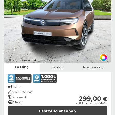
Bild zeigt Beispielabbildung des Fahrzeugs
Leasing
Barkauf
Finanzierung
Elektro
213 PS (157 kW)
299,00
Automatik
€
5 Türen
mtl. Leasing exkl. MwSt.
Fahrzeug ansehen