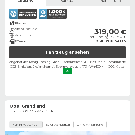
Leasing
Barkauf
Finanzierung
Elektro
319,00
213 PS (157 kW)
€
Automatik
mtl. Leasing inkl. MwSt.
268,07 € netto
5 Türen
Fahrzeug ansehen
Angebot der König Leasing GmbH, Kolonnenstr. 31, 10829 Berlin ​
Kombinierte
CO2-Emission: 0 g/km,
Kombi. Stromverbrauch: 17,3 kWh/100 km,
CO2-Klasse:
A
Opel Grandland
Electric GS 73-kWh-Batterie
Nur Privatkunden
Sofort verfügbar
Ohne Anzahlung