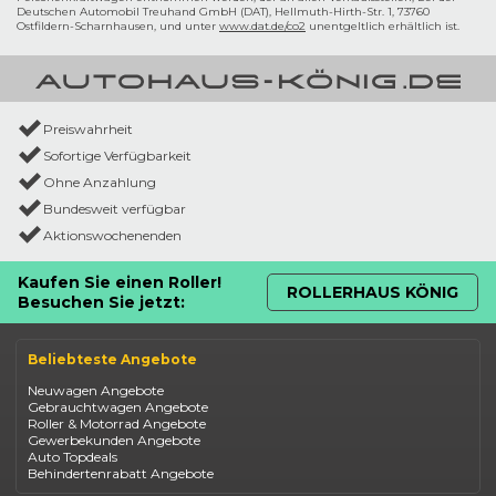
Deutschen Automobil Treuhand GmbH (DAT), Hellmuth-Hirth-Str. 1, 73760
Ostfildern-Scharnhausen, und unter
www.dat.de/co2
unentgeltlich erhältlich ist.
Preiswahrheit
Sofortige Verfügbarkeit
Ohne Anzahlung
Bundesweit verfügbar
Aktionswochenenden
Kaufen Sie einen Roller!
ROLLERHAUS KÖNIG
Besuchen Sie jetzt:
Beliebteste Angebote
Neuwagen Angebote
Gebrauchtwagen Angebote
Roller & Motorrad Angebote
Gewerbekunden Angebote
Auto Topdeals
Behindertenrabatt Angebote