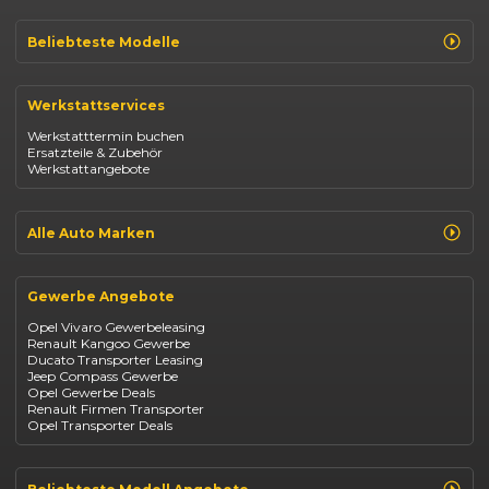
Beliebteste Modelle
Renault Clio
Renault Captur
Werkstattservices
Opel Corsa
Opel Astra
Werkstatttermin buchen
Fiat 500
Ersatzteile & Zubehör
Dacia Duster
Werkstattangebote
Dacia Sandero
Jeep Compass
Jeep Avenger
Jeep Renegade
Alle Auto Marken
Suzuki Vitara
Suzuki Swift
Renault
Kia Ceed
Opel
BYD Seal
Gewerbe Angebote
Fiat
Mazda CX-30
Dacia
Citroen C4
Opel Vivaro Gewerbeleasing
Jeep
Renault Kangoo Gewerbe
Suzuki
Ducato Transporter Leasing
BYD
Jeep Compass Gewerbe
Kia
Opel Gewerbe Deals
Mazda
Renault Firmen Transporter
Citroën
Opel Transporter Deals
Abarth
Fiat Professional