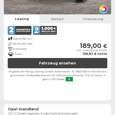
Bild zeigt Beispielabbildung des Fahrzeugs
Leasing
Barkauf
Finanzierung
Hybrid-Benzin
189,00
145 PS (107 kW)
€
Automatik
mtl. Leasing inkl. MwSt.
158,82 € netto
5 Türen
Fahrzeug ansehen
Angebot der König Leasing GmbH, Kolonnenstr. 31, 10829 Berlin ​
Kombiniert
gewichteter Kraftstoffverbrauch: 5,5 l/100 km,
Kombinierte CO2-Emission: 0
g/km,
CO2-Klasse:
A
Opel Grandland
GS 1.2 Direct Injection Turbo Hybrid Automatik