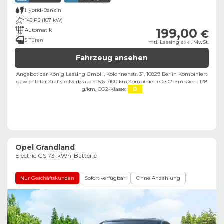
Hybrid-Benzin
145 PS (107 kW)
199,00
Automatik
€
5 Türen
mtl. Leasing exkl. MwSt.
Fahrzeug ansehen
Angebot der König Leasing GmbH, Kolonnenstr. 31, 10829 Berlin ​
Kombiniert
gewichteter Kraftstoffverbrauch: 5,6 l/100 km,
Kombinierte CO2-Emission: 128
g/km,
CO2-Klasse:
D
Opel Grandland
Electric GS 73-kWh-Batterie
Nur Geschäftskunden
Sofort verfügbar
Ohne Anzahlung