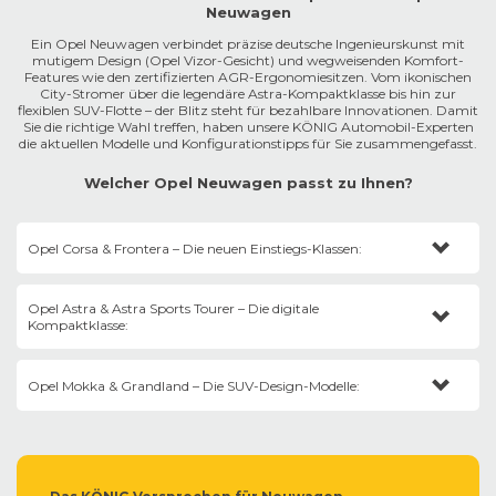
Neuwagen
Ein Opel Neuwagen verbindet präzise deutsche Ingenieurskunst mit
mutigem Design (Opel Vizor-Gesicht) und wegweisenden Komfort-
Features wie den zertifizierten AGR-Ergonomiesitzen. Vom ikonischen
City-Stromer über die legendäre Astra-Kompaktklasse bis hin zur
flexiblen SUV-Flotte – der Blitz steht für bezahlbare Innovationen. Damit
Sie die richtige Wahl treffen, haben unsere KÖNIG Automobil-Experten
die aktuellen Modelle und Konfigurationstipps für Sie zusammengefasst.
Welcher Opel Neuwagen passt zu Ihnen?
Opel Corsa & Frontera – Die neuen Einstiegs-Klassen:
Der
Corsa
bleibt der wendige Liebling der City, während der komplett
Opel Astra & Astra Sports Tourer – Die digitale
neue
Frontera
als robuster Kompakt-SUV maximales Ladevolumen
Kompaktklasse:
zum Einstiegspreis bietet.
Konfigurations-Tipp:
Nutzen Sie den Opel Mild Hybrid (48V) mit 100
Als Fünftürer oder geräumiger Kombi setzt der
Astra
Maßstäbe bei
oder 136 PS. Er kombiniert spritzigen Durchzug mit dem integrierten
Opel Mokka & Grandland – Die SUV-Design-Modelle:
Licht und Ergonomie im Cockpit (Pure Panel).
Opel Automatikgetriebe (6-Gang-Doppelkupplung) für spürbare
Verbrauchsvorteile im Stop-and-Go-Verkehr.
Konfigurations-Tipp:
Langstreckenfahrer profitieren massiv von den
Der
Mokka
ist das stylische Lifestyle-SUV, während der komplett neue
Plug-in-Hybriden oder der vollelektrischen Variante Astra Electric.
Grandland als Flaggschiff auf der modernen STLA-Plattform thront.
Wählen Sie unbedingt eine Ausstattung mit den von Ärzten
zertifizierten AGR-Sitzen.
Konfigurations-Tipp:
Der neue
Grandland
Electric nutzt den Opel
Full Electric Antrieb und erreicht dank modernster Batteriearchitektur