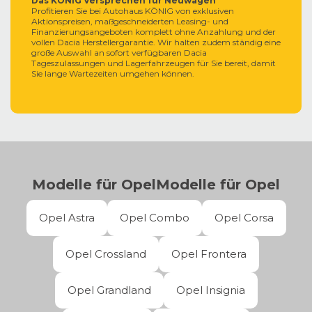
Das KÖNIG Versprechen für Neuwagen
Reichweiten von bis zu 700 Kilometern, gepaart mit dem
Profitieren Sie bei Autohaus KÖNIG von exklusiven
faszinierenden Intelli-Lux Pixel Light.
Aktionspreisen, maßgeschneiderten Leasing- und
Finanzierungsangeboten komplett ohne Anzahlung und der
vollen Dacia Herstellergarantie. Wir halten zudem ständig eine
große Auswahl an sofort verfügbaren Dacia
Tageszulassungen und Lagerfahrzeugen für Sie bereit, damit
Sie lange Wartezeiten umgehen können.
Modelle für
Opel
Modelle für
Opel
Opel Astra
Opel Combo
Opel Corsa
Opel Crossland
Opel Frontera
Opel Grandland
Opel Insignia