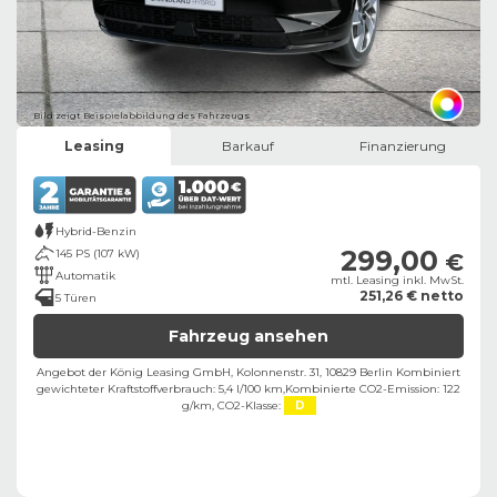
Bild zeigt Beispielabbildung des Fahrzeugs
Leasing
Barkauf
Finanzierung
Hybrid-Benzin
299,00
145 PS (107 kW)
€
Automatik
mtl. Leasing inkl. MwSt.
251,26 € netto
5 Türen
Fahrzeug ansehen
Angebot der König Leasing GmbH, Kolonnenstr. 31, 10829 Berlin ​
Kombiniert
gewichteter Kraftstoffverbrauch: 5,4 l/100 km,
Kombinierte CO2-Emission: 122
g/km,
CO2-Klasse:
D