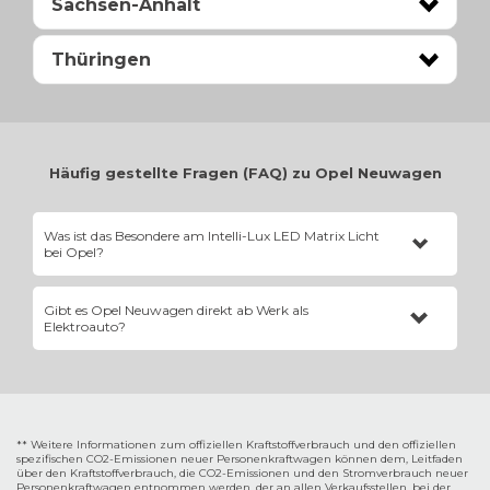
Sachsen-Anhalt
Thüringen
Häufig gestellte Fragen (FAQ) zu Opel Neuwagen
Was ist das Besondere am Intelli-Lux LED Matrix Licht
bei Opel?
Dieses adaptive Lichtsystem fährt permanent mit blendfreiem
Gibt es Opel Neuwagen direkt ab Werk als
Fernlicht. Einzelne LED-Segmente werden über eine Kamera in
Elektroauto?
Millisekunden genau dort abgeschaltet, wo sich Gegenverkehr oder
vorausfahrende Fahrzeuge befinden.
Ja, Opel verfolgt eine konsequente Elektrifizierungsstrategie.
Nahezu jedes Modell – vom Corsa über den Frontera und Astra bis
hin zum Grandland – ist als Opel Electric mit lokal emissionsfreiem
Antrieb bestellbar.
** Weitere Informationen zum offiziellen Kraftstoffverbrauch und den offiziellen
spezifischen CO2-Emissionen neuer Personenkraftwagen können dem‚ Leitfaden
über den Kraftstoffverbrauch, die CO2-Emissionen und den Stromverbrauch neuer
Personenkraftwagen entnommen werden, der an allen Verkaufsstellen, bei der