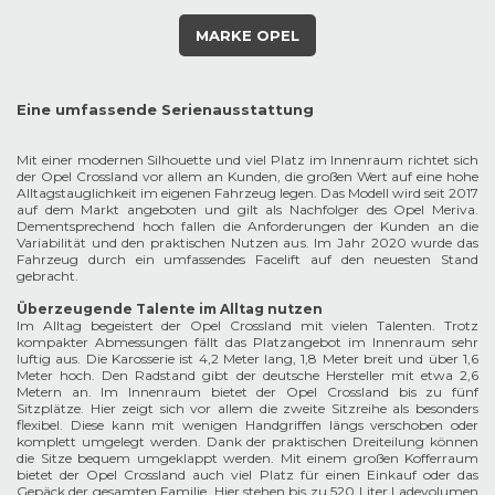
MARKE OPEL
Eine umfassende Serienausstattung
Mit einer modernen Silhouette und viel Platz im Innenraum richtet sich
der Opel Crossland vor allem an Kunden, die großen Wert auf eine hohe
Alltagstauglichkeit im eigenen Fahrzeug legen. Das Modell wird seit 2017
auf dem Markt angeboten und gilt als Nachfolger des Opel Meriva.
Dementsprechend hoch fallen die Anforderungen der Kunden an die
Variabilität und den praktischen Nutzen aus. Im Jahr 2020 wurde das
Fahrzeug durch ein umfassendes Facelift auf den neuesten Stand
gebracht.
Überzeugende Talente im Alltag nutzen
Im Alltag begeistert der Opel Crossland mit vielen Talenten. Trotz
kompakter Abmessungen fällt das Platzangebot im Innenraum sehr
luftig aus. Die Karosserie ist 4,2 Meter lang, 1,8 Meter breit und über 1,6
Meter hoch. Den Radstand gibt der deutsche Hersteller mit etwa 2,6
Metern an. Im Innenraum bietet der Opel Crossland bis zu fünf
Sitzplätze. Hier zeigt sich vor allem die zweite Sitzreihe als besonders
flexibel. Diese kann mit wenigen Handgriffen längs verschoben oder
komplett umgelegt werden. Dank der praktischen Dreiteilung können
die Sitze bequem umgeklappt werden. Mit einem großen Kofferraum
bietet der Opel Crossland auch viel Platz für einen Einkauf oder das
Gepäck der gesamten Familie. Hier stehen bis zu 520 Liter Ladevolumen