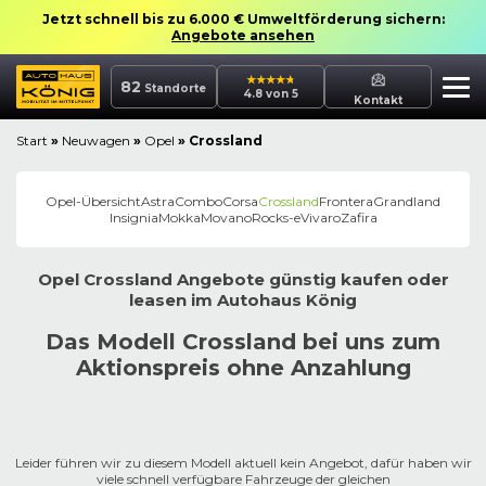
Jetzt schnell bis zu 6.000 € Umweltförderung sichern:
Angebote ansehen
82
Standorte
4.8 von 5
Kontakt
Start
»
Neuwagen
»
Opel
»
Crossland
Opel
-Übersicht
Astra
Combo
Corsa
Crossland
Frontera
Grandland
Insignia
Mokka
Movano
Rocks-e
Vivaro
Zafira
Opel
Crossland
Angebote günstig kaufen oder
leasen im
Autohaus
König
Das Modell Crossland bei uns zum
Aktionspreis ohne Anzahlung
Leider führen wir zu diesem Modell aktuell kein Angebot, dafür haben wir
viele schnell verfügbare Fahrzeuge der gleichen