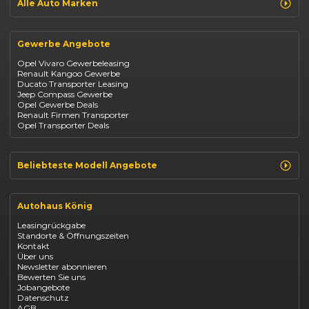
Alle Auto Marken
Suzuki Vitara
Suzuki Swift
Renault
Kia Ceed
Opel
BYD Seal
Gewerbe Angebote
Fiat
Mazda CX-30
Dacia
Citroen C4
Opel Vivaro Gewerbeleasing
Jeep
Renault Kangoo Gewerbe
Suzuki
Ducato Transporter Leasing
BYD
Jeep Compass Gewerbe
Kia
Opel Gewerbe Deals
Mazda
Renault Firmen Transporter
Citroën
Opel Transporter Deals
Abarth
Fiat Professional
Beliebteste Modell Angebote
Renault Clio finanzieren
Renault Arkana Leasing
Autohaus König
Renault Captur Leasing
Opel Corsa finanzieren
Leasingrückgabe
Opel Astra leasen
Standorte & Öffnungszeiten
Opel Mokka kaufen
Kontakt
Opel Grandland finanzieren
Über uns
Opel Vivaro Gewerbeleasing
Newsletter abonnieren
Fiat 500 finanzieren
Bewerten Sie uns
Fiat Panda leasen
Jobangebote
Dacia Duster finanzieren
Datenschutz
Dacia Sandero kaufen
AGB