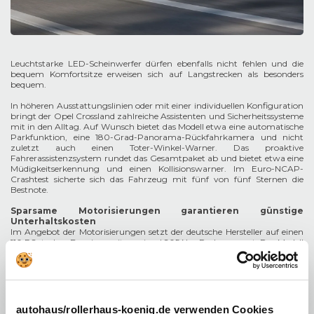
Leuchtstarke LED-Scheinwerfer dürfen ebenfalls nicht fehlen und die
bequem Komfortsitze erweisen sich auf Langstrecken als besonders
bequem.
In höheren Ausstattungslinien oder mit einer individuellen Konfiguration
bringt der Opel Crossland zahlreiche Assistenten und Sicherheitssysteme
mit in den Alltag. Auf Wunsch bietet das Modell etwa eine automatische
Parkfunktion, eine 180-Grad-Panorama-Rückfahrkamera und nicht
zuletzt auch einen Toter-Winkel-Warner. Das proaktive
Fahrerassistenzsystem rundet das Gesamtpaket ab und bietet etwa eine
Müdigkeitserkennung und einen Kollisionswarner. Im Euro-NCAP-
Crashtest sicherte sich das Fahrzeug mit fünf von fünf Sternen die
Bestnote.
Sparsame Motorisierungen garantieren günstige
Unterhaltskosten
Im Angebot der Motorisierungen setzt der deutsche Hersteller auf einen
110 PS starken Benziner mit maximal 205 Nm Drehmoment. Das Modell
ist mit einem Vorderradantrieb und einem Sechsgang-Schaltgetriebe
ausgestattet.
Der Opel Crossland beschleunigt in 10,9 Sekunden auf Tempo 100, die
Höchstgeschwindigkeit beträgt 187 km/h. Auf Wunsch gibt es zudem
autohaus/rollerhaus-koenig.de verwenden Cookies