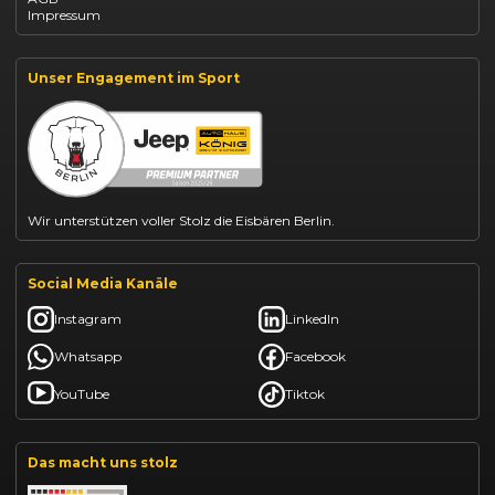
Dacia Jogger leasen
Impressum
Jeep Compass leasen
Jeep Renegade finanzieren
Suzuki Vitara kaufen
Suzuki Swift finanzieren
Unser Engagement im Sport
BYD Dolphin finanzieren
Kia Ceed finanzieren
Kia Sportage leasen
Mazda CX-30 finanzieren
Citroën C3 leasen
Wir unterstützen voller Stolz die Eisbären Berlin.
Social Media Kanäle
Instagram
LinkedIn
Whatsapp
Facebook
YouTube
Tiktok
Das macht uns stolz