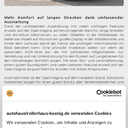
Mehr Komfort auf langen Strecken dank umfassender
Ausstattung
Dank der umfassenden Ausstattung mit vielen wichtigen Features
erweist sich der Opel Insignia als hervorragende Wahl für lange Strecken
und attraktive Alternativen zu vielen Modellen in der Mittelklasse. So
bietet das Modell auf Wunsch ein großes Display in der Mittelkonsole und
hinter dem Lenkrad, damit der Fahrer alle wichtigen Informationen im
Blick behalten kann. Eine sinnvolle Investition stellen vor allem die
optionalen AGR-Sitze dar, die mit zahlreichen Möglichkeiten zur
Verstellung und viel Unterstützung für den Rücken auf Langstrecken für
den notwendigen Komfort sorgen. Mit einer Sitz- und Lenkradheizung,
einem guten Soundsystem und vielen weiteren Features erweist sich der
Opel Insignia als gute Wahl für Kunden mit hohen Ansprüchen.
Auch technisch ist der Opel Insignia auf dem neuesten Stand. Zahlreiche
Assistenten sorgen für einen guten Schutz aller Verkehrsteilnehmer und
unterstreichen das hohe Sicherheitsniveau.
In der zweiten Generation sicherte sich das Fahrzeug mit fünf von fünf
Sternen die Bestnote im Euro-NCAP-Crashtest. Hier fallen der
hervorragende Insassenschutz und die zahlreichen Assistenten positiv
auf, etwa mit einem aktiven Spurhalte- oder Notbremsassistenten.
autohaus/rollerhaus-koenig.de verwenden Cookies
Leistungsstarke Motoren im alltäglichen Einsatz
Wir verwenden Cookies, um Inhalte und Anzeigen zu
Der Opel Insignia kann mit verschiedenen leistungsstarken Benzin- und