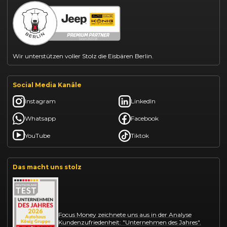
Kia Ceed finanzieren
Kia Sportage leasen
Mazda CX-30 finanzieren
Citroën C3 leasen
Wir unterstützen voller Stolz die Eisbären Berlin.
Social Media Kanäle
Instagram
LinkedIn
Whatsapp
Facebook
YouTube
Tiktok
Das macht uns stolz
Focus Money zeichnete uns aus in der Analyse
Kundenzufriedenheit: "Unternehmen des Jahres".