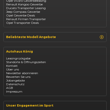
Opel Vivaro Gewerbeleasing
Jeep
Renault Kangoo Gewerbe
Suzuki
Ducato Transporter Leasing
BYD
Jeep Compass Gewerbe
Kia
Opel Gewerbe Deals
Mazda
Renault Firmen Transporter
Citroën
Opel Transporter Deals
Abarth
Fiat Professional
Beliebteste Modell Angebote
Renault Clio finanzieren
Renault Arkana Leasing
Autohaus König
Renault Captur Leasing
Opel Corsa finanzieren
Leasingrückgabe
Opel Astra leasen
Standorte & Öffnungszeiten
Opel Mokka kaufen
Kontakt
Opel Grandland finanzieren
Über uns
Opel Vivaro Gewerbeleasing
Newsletter abonnieren
Fiat 500 finanzieren
Bewerten Sie uns
Fiat Panda leasen
Jobangebote
Dacia Duster finanzieren
Datenschutz
Dacia Sandero kaufen
AGB
Dacia Jogger leasen
Impressum
Jeep Compass leasen
Jeep Renegade finanzieren
Suzuki Vitara kaufen
Suzuki Swift finanzieren
Unser Engagement im Sport
BYD Dolphin finanzieren