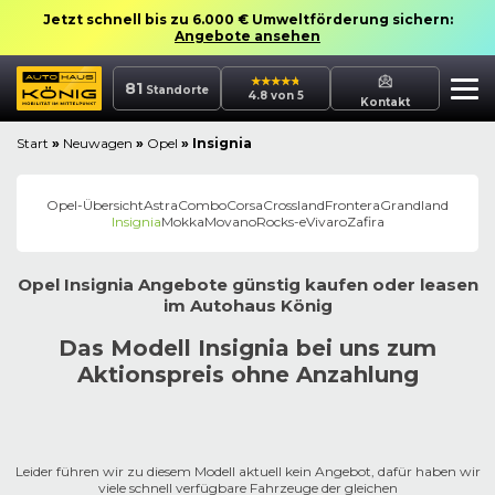
Jetzt schnell bis zu 6.000 € Umweltförderung sichern:
Angebote ansehen
81
Standorte
4.8 von 5
Kontakt
Start
»
Neuwagen
»
Opel
»
Insignia
Opel
-Übersicht
Astra
Combo
Corsa
Crossland
Frontera
Grandland
Insignia
Mokka
Movano
Rocks-e
Vivaro
Zafira
Opel
Insignia
Angebote günstig kaufen oder leasen
im
Autohaus
König
Das Modell Insignia bei uns zum
Aktionspreis ohne Anzahlung
Leider führen wir zu diesem Modell aktuell kein Angebot, dafür haben wir
viele schnell verfügbare Fahrzeuge der gleichen