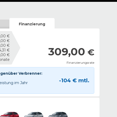
Finanzierung
,00 €
,00 €
,00 €
309,00
€
4,31 €
,00 €
onate
Finanzierungsrate
egenüber Verbrenner:
-
104
€ mtl.
eistung im Jahr