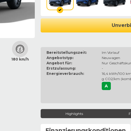
Unverbi
Bereitstellungszeit:
Im Vorlauf
Angebotstyp:
Neuwagen
180 km/h
Angebot für:
Nur Geschäftsku
Erstzulassung:
-
Energieverbrauch:
16,4 kWh/100 km
g CO2/km (komb
A
Highlights
F
Finanzierungskonditionen