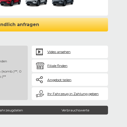
ndlich anfragen
Video ansehen
nden
Filiale finden
 (komb.)**; 0
.)**
Angebot teilen
€
Ihr Fahrzeug in Zahlung geben
ahrzeugdaten
Verbrauchswerte