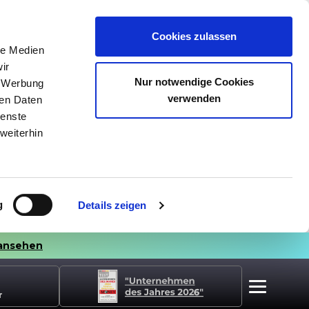
Cookies zulassen
le Medien
ir
Nur notwendige Cookies
, Werbung
verwenden
ren Daten
ienste
weiterhin
g
Details zeigen
ansehen
r