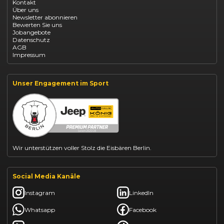
Kontakt
Opel Grandland finanzieren
Über uns
Opel Vivaro Gewerbeleasing
Newsletter abonnieren
Fiat 500 finanzieren
Bewerten Sie uns
Fiat Panda leasen
Jobangebote
Dacia Duster finanzieren
Datenschutz
Dacia Sandero kaufen
AGB
Dacia Jogger leasen
Impressum
Jeep Compass leasen
Jeep Renegade finanzieren
Suzuki Vitara kaufen
Suzuki Swift finanzieren
Unser Engagement im Sport
BYD Dolphin finanzieren
Kia Ceed finanzieren
Kia Sportage leasen
Mazda CX-30 finanzieren
Citroën C3 leasen
Wir unterstützen voller Stolz die Eisbären Berlin.
Social Media Kanäle
Instagram
LinkedIn
Whatsapp
Facebook