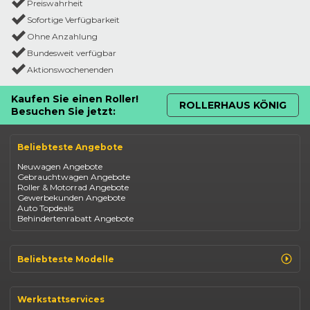
Preiswahrheit
Sofortige Verfügbarkeit
Ohne Anzahlung
Bundesweit verfügbar
Aktionswochenenden
Kaufen Sie einen Roller!
ROLLERHAUS KÖNIG
Besuchen Sie jetzt:
Beliebteste Angebote
Neuwagen Angebote
Gebrauchtwagen Angebote
Roller & Motorrad Angebote
Gewerbekunden Angebote
Auto Topdeals
Behindertenrabatt Angebote
Beliebteste Modelle
Renault Clio
Renault Captur
Werkstattservices
Opel Corsa