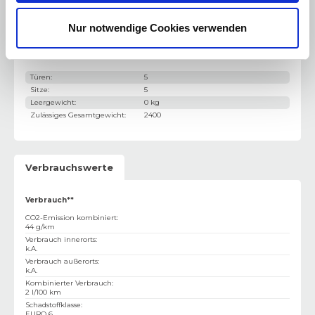
Kraftstoff
:
Hybrid-Benzin
Antriebsart
:
Standardantrieb
Nur notwendige Cookies verwenden
Getriebe
:
Automatik
Gewicht & Abmessung
Türen
:
5
Sitze
:
5
Leergewicht
:
0 kg
Zulässiges Gesamtgewicht
:
2400
Verbrauchswerte
Verbrauch**
CO2-Emission kombiniert
:
44 g/km
Verbrauch innerorts
:
k.A.
Verbrauch außerorts
:
k.A.
Kombinierter Verbrauch
:
2 l/100 km
Schadstoffklasse
:
EURO 6