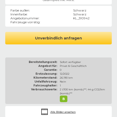
Gesamtpreis inkl. MwSt.
Farbe außen
:
Schwarz
Innenfarbe
:
Schwarz
Angebotsnummer
:
KL_510942
Fahrzeuge vorrätig
:
Unverbindlich anfragen
Bereitstellungszeit:
Sofort verfügbar
Angebot für:
Privat & Geschäftlich
Garantie:
0
Erstzulassung:
12/2022
Kilometerstand:
26.190 km
Unfallfahrzeug:
Nein
Fahrzeughalter:
1
Verbrauchswerte:
2 l/100 km (komb.)**; 44 g CO2/km
(komb.)**
B
Alle Bilder ansehen