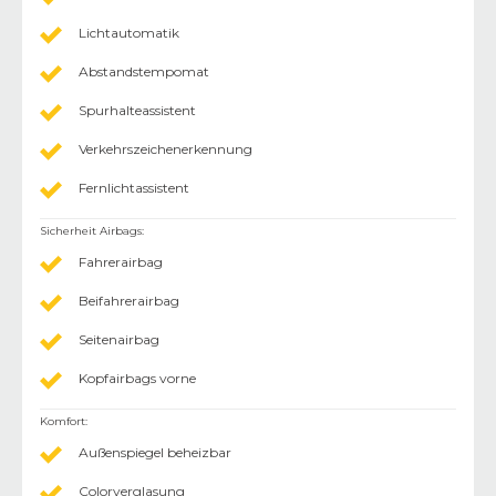
Lichtautomatik
Abstandstempomat
Spurhalteassistent
Verkehrszeichenerkennung
Fernlichtassistent
Sicherheit Airbags
:
Fahrerairbag
Beifahrerairbag
Seitenairbag
Kopfairbags vorne
Komfort
:
Außenspiegel beheizbar
Colorverglasung