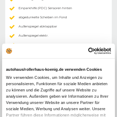
Einparkhilfe (PDC) Sensoren hinten
abgedunkelte Scheiben im Fond
Außenspiegel abklappbar
Außenspiegel elektr.
Klimaautomatik 2 Zonen
Induktionsladen für Smartphones
Android Auto
autohaus/rollerhaus-koenig.de verwenden Cookies
Apple CarPlay
Wir verwenden Cookies, um Inhalte und Anzeigen zu
Abstandswarner
personalisieren, Funktionen für soziale Medien anbieten
zu können und die Zugriffe auf unsere Website zu
Licht
:
analysieren. Außerdem geben wir Informationen zu Ihrer
Nebelscheinwerfer
Verwendung unserer Website an unsere Partner für
LED-Scheinwerfer
soziale Medien, Werbung und Analysen weiter. Unsere
Partner führen diese Informationen möglicherweise mit