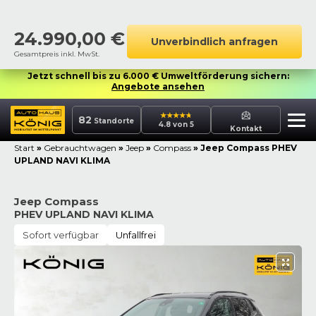
24.990,00
€
Unverbindlich anfragen
Gesamtpreis inkl. MwSt.
Jetzt schnell bis zu 6.000 € Umweltförderung sichern:
Angebote ansehen
82
Standorte
4.8 von 5
Kontakt
Start
»
Gebrauchtwagen
»
Jeep
»
Compass
»
Jeep Compass PHEV
UPLAND NAVI KLIMA
Jeep Compass
PHEV UPLAND NAVI KLIMA
Sofort verfügbar
Unfallfrei