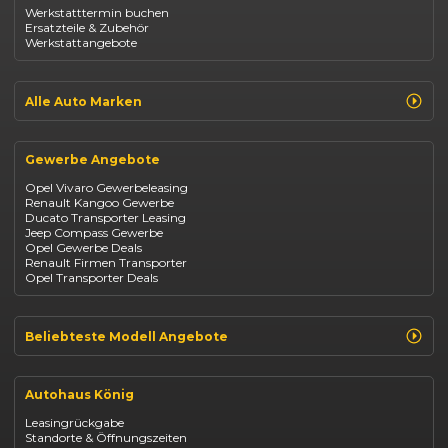
Opel Astra
Werkstatttermin buchen
Fiat 500
Ersatzteile & Zubehör
Dacia Duster
Werkstattangebote
Dacia Sandero
Jeep Compass
Jeep Avenger
Jeep Renegade
Alle Auto Marken
Suzuki Vitara
Suzuki Swift
Renault
Kia Ceed
Opel
BYD Seal
Gewerbe Angebote
Fiat
Mazda CX-30
Dacia
Citroen C4
Opel Vivaro Gewerbeleasing
Jeep
Renault Kangoo Gewerbe
Suzuki
Ducato Transporter Leasing
BYD
Jeep Compass Gewerbe
Kia
Opel Gewerbe Deals
Mazda
Renault Firmen Transporter
Citroën
Opel Transporter Deals
Abarth
Fiat Professional
Beliebteste Modell Angebote
Renault Clio finanzieren
Renault Arkana Leasing
Autohaus König
Renault Captur Leasing
Opel Corsa finanzieren
Leasingrückgabe
Opel Astra leasen
Standorte & Öffnungszeiten
Opel Mokka kaufen