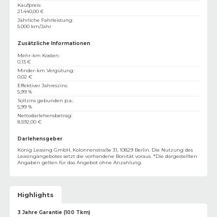
Kaufpreis
:
21.440,00 €
Jährliche Fahrleistung
:
5.000 km/Jahr
Zusätzliche Informationen
Mehr-km Kosten
:
0,13 €
Minder-km Vergütung
:
0,02 €
Effektiver Jahreszins
:
5,99 %
Sollzins gebunden p.a.
:
5,99 %
Nettodarlehensbetrag
:
8.592,00 €
Darlehensgeber
König Leasing GmbH, Kolonnenstraße 31, 10829 Berlin. Die Nutzung des
Leasingangebotes setzt die vorhandene Bonität voraus. *Die dargestellten
Angaben gelten für das Angebot ohne Anzahlung.
Highlights
3 Jahre Garantie (100 Tkm)