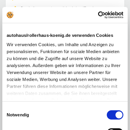
Spurhaltewarnsystem mit Lenkeingriff und
Spurhaltefunktion
Verkehrszeichenerkennung mit optischer u. akustischer
Warnung bei Überschreitung der Geschwindigkeit
Alarmanlage
autohaus/rollerhaus-koenig.de verwenden Cookies
Berganfahrhilfe
Wir verwenden Cookies, um Inhalte und Anzeigen zu
personalisieren, Funktionen für soziale Medien anbieten
Rückfahrkamera
zu können und die Zugriffe auf unsere Website zu
Einparkhilfe hinten
analysieren. Außerdem geben wir Informationen zu Ihrer
Verwendung unserer Website an unsere Partner für
eCall (automatischer Notruf)
soziale Medien, Werbung und Analysen weiter. Unsere
Unfalldatenspeicher
Partner führen diese Informationen möglicherweise mit
weiteren Daten zusammen, die Sie ihnen bereitgestellt
Airbags vorn für Fahrer und Beifahrer
haben oder die sie im Rahmen Ihrer Nutzung der Dienste
Beifahrerairbag vorn, abschaltbar
gesammelt haben. Sie geben Einwilligung zu unseren
Einwilligungsauswahl
Cookies, wenn Sie unsere Webseite weiterhin nutzen.
Notwendig
Seitenairbags vorn
Vorhangairbags vorn und hinten