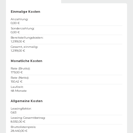
Einmalige Kosten
Anzahlung
:
0,00 €
Sonderzahlung
:
0,00 €
Bereitstellungskosten
:
1.299,00 €
Gesamt, einmalig
:
1.299,00 €
Monatliche Kosten
Rate (Brutto)
:
179,00 €
Rate (Netto)
:
150,42 €
Laufzeit
:
48 Monate
Allgemeine Kosten
Leasingfaktor
:
0,63
Leasing Gesamtbetrag
:
8.592,00 €
Bruttolistenpreis
:
28.440,00 €