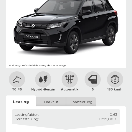
Bild zeigt Beispielabbildung des Fahrzeugs
110 PS
Hybrid-Benzin
Automatik
5
180 km/h
Leasing
Barkauf
Finanzierung
Leasingfaktor
:
0,63
Bereitstellung
:
1.299,00 €