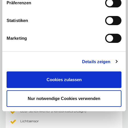
Präferenzen
Gurtstraffer und Gurtkraftbegrenzer vorn
Sicherheitsgurte vorn höhenverstellbar
Statistiken
Reifendruck-Kontrollanzeige
ISOFIX-Kindersitzbefestigungen auf den beiden äußeren
Marketing
Fondsitzen
Reifenreparaturkit
Zentralverriegelung mit Funkfernbedienung
Details zeigen
Keyless Start (schlüsselloses Einsteigen und Starten mit
Starterknopf)
Cookies zulassen
Start-Stopp-System
Außenspiegel beheizbar
Nur notwendige Cookies verwenden
Außenspiegel elektrisch verstellbar
LED-Scheinwerfer (Horizontales Design)
Lichtsensor