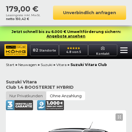
179,00
€
Unverbindlich anfragen
Leasingrate inkl. MwSt.
netto
150,42
€
Jetzt schnell bis zu 6.000 € Umweltförderung sichern:
Angebote ansehen
82
Standorte
4.8 von 5
Kontakt
Start
»
Neuwagen
»
Suzuki
»
Vitara
»
Suzuki Vitara Club
Suzuki Vitara
Club 1.4 BOOSTERJET HYBRID
Nur Privatkunden
Ohne Anzahlung