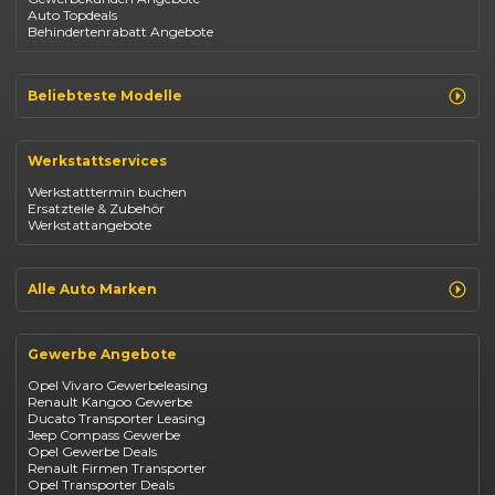
Auto Topdeals
Behindertenrabatt Angebote
Beliebteste Modelle
Renault Clio
Renault Captur
Werkstattservices
Opel Corsa
Opel Astra
Werkstatttermin buchen
Fiat 500
Ersatzteile & Zubehör
Dacia Duster
Werkstattangebote
Dacia Sandero
Jeep Compass
Jeep Avenger
Jeep Renegade
Alle Auto Marken
Suzuki Vitara
Suzuki Swift
Renault
Kia Ceed
Opel
BYD Seal
Gewerbe Angebote
Fiat
Mazda CX-30
Dacia
Citroen C4
Opel Vivaro Gewerbeleasing
Jeep
Renault Kangoo Gewerbe
Suzuki
Ducato Transporter Leasing
BYD
Jeep Compass Gewerbe
Kia
Opel Gewerbe Deals
Mazda
Renault Firmen Transporter
Citroën
Opel Transporter Deals
Abarth