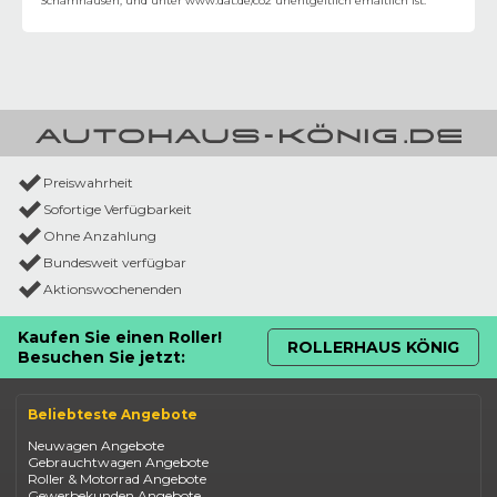
Scharnhausen, und unter
www.dat.de/co2
unentgeltlich erhältlich ist.
Preiswahrheit
Sofortige Verfügbarkeit
Ohne Anzahlung
Bundesweit verfügbar
Aktionswochenenden
Kaufen Sie einen Roller!
ROLLERHAUS KÖNIG
Besuchen Sie jetzt:
Beliebteste Angebote
Neuwagen Angebote
Gebrauchtwagen Angebote
Roller & Motorrad Angebote
Gewerbekunden Angebote