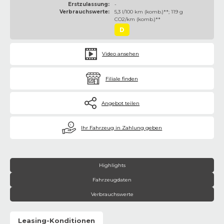
Erstzulassung:
-
Verbrauchswerte:
5,3 l/100 km (komb.)**; 119 g
CO2/km (komb.)**
D
Video ansehen
Filiale finden
Angebot teilen
€
Ihr Fahrzeug in Zahlung geben
Highlights
Fahrzeugdaten
Verbrauchswerte
Leasing-Konditionen