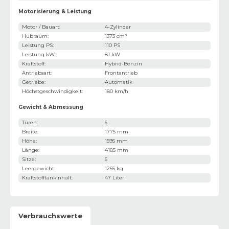
Motorisierung & Leistung
Motor / Bauart
:
4-Zylinder
Hubraum
:
1373 cm³
Leistung PS
:
110 PS
Leistung kW
:
81 kW
Kraftstoff
:
Hybrid-Benzin
Antriebsart
:
Frontantrieb
Getriebe
:
Automatik
Höchstgeschwindigkeit
:
180 km/h
Gewicht & Abmessung
Türen
:
5
Breite
:
1775 mm
Höhe
:
1595 mm
Länge
:
4185 mm
Sitze
:
5
Leergewicht
:
1255 kg
Kraftstofftankinhalt
:
47 Liter
Verbrauchswerte