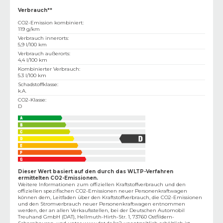
Verbrauch**
CO2-Emission kombiniert
:
119 g/km
Verbrauch innerorts
:
5,9 l/100 km
Verbrauch außerorts
:
4,4 l/100 km
Kombinierter Verbrauch
:
5.3 l/100 km
Schadstoffklasse
:
k.A.
CO2-Klasse
:
D
Dieser Wert basiert auf den durch das WLTP-Verfahren
ermittelten CO2-Emissionen.
Weitere Informationen zum offiziellen Kraftstoffverbrauch und den
offiziellen spezifischen CO2-Emissionen neuer Personenkraftwagen
können dem‚ Leitfaden über den Kraftstoffverbrauch, die CO2-Emissionen
und den Stromverbrauch neuer Personenkraftwagen entnommen
werden, der an allen Verkaufsstellen, bei der Deutschen Automobil
Treuhand GmbH (DAT), Hellmuth-Hirth-Str. 1, 73760 Ostfildern-